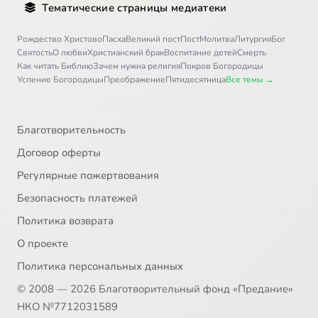
Тематические страницы медиатеки
Рождество Христово
Пасха
Великий пост
Пост
Молитва
Литургия
Бог
Святость
О любви
Христианский брак
Воспитание детей
Смерть
Как читать Библию
Зачем нужна религия
Покров Богородицы
Успение Богородицы
Преображение
Пятидесятница
Все темы →
Благотворительность
Договор оферты
Регулярные пожертвования
Безопасность платежей
Политика возврата
О проекте
Политика персональных данных
© 2008 — 2026 Благотворительный фонд «Предание»
НКО №7712031589