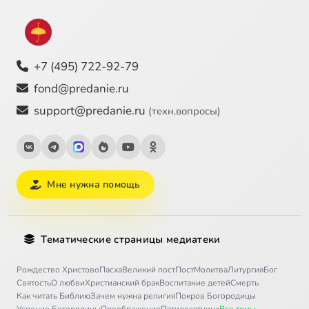
+7 (495) 722-92-79
fond@predanie.ru
support@predanie.ru
(техн.вопросы)
Мне нужна помощь
Тематические страницы медиатеки
Рождество Христово
Пасха
Великий пост
Пост
Молитва
Литургия
Бог
Святость
О любви
Христианский брак
Воспитание детей
Смерть
Как читать Библию
Зачем нужна религия
Покров Богородицы