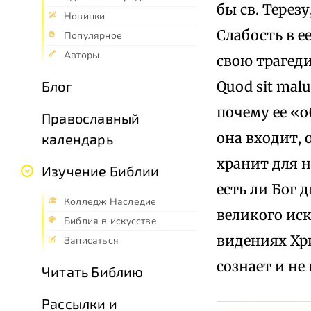
бы св. Терезу
Новинки
Слабость в е
Популярное
Авторы
свою трагеди
Quod sit mal
Блог
почему ее «
Православный
она входит, 
календарь
хранит для н
Изучение Библии
есть ли Бог 
Колледж Наследие
великого иску
Библия в искусстве
видениях Хрис
Записаться
сознает и не
Читать Библию
Рассылки и