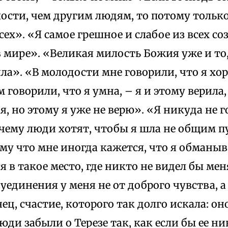
сти, чем другим людям, то потому только,
ех». «Я самое грешное и слабое из всех с
 мире». «Великая милость Божия уже и то, 
ла». «В молодости мне говорили, что я хор
 говорили, что я умна, – я и этому верила,
ая, но этому я уже не верю». «Я никуда не г
чему люди хотят, чтобы я шла не общим пу
му что мне иногда кажется, что я обманыв
я в такое место, где никто не видел бы меня
уединения у меня не от доброго чувства, а
ец, счастие, которого так долго искала: он
юди забыли о Терезе так, как если бы ее ни