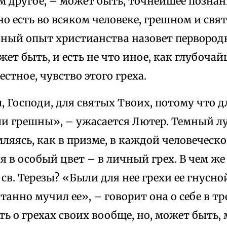
м другое, – может быть, точнейшее познани
о есть во всяком человеке, грешном и свя
зный опыт христианства назовет первород
жет быть, и есть не что иное, как глубоча
стное, чувство этого греха.
 Господи, для святых Твоих, потому что д
ли грешны», – ужасается Лютер. Темный л
мляясь, как в призме, в каждой человеческ
я в особый цвет – в личный грех. В чем ж
св. Терезы? «Были для нее грехи ее гнусно
танно мучил ее», – говорит она о себе в тр
ть о грехах своих вообще, но, может быть