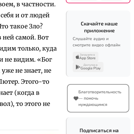
воем, в частности.
 себя и от людей
Скачайте наше
Что такое Зло?
приложение
в ней самой. Вот
Слушайте аудио и
смотрите видео офлайн
идим только, куда
Загрузите в
и не видим. «Бог
App Store
Доступно в
Google Play
уже не знает, не
 Лютер. Этого-то
нает (когда в
Благотворительность
— помочь
вол), то этого не
нуждающимся
Подписаться на