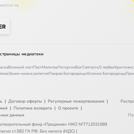
ляются на
 страницы медиатеки
асха
Великий пост
Пост
Молитва
Литургия
Бог
Святость
О любви
Христианс
иблию
Зачем нужна религия
Покров Богородицы
Успение Богородицы
Пре
ть
|
Договор оферты
|
Регулярные пожертвования
|
Распр
ежей
|
Политика возврата
|
О проекте
|
ьных данных
По
готворительный фонд «Предание» НКО №7712031589
асно ст.582 ГК РФ. Без налога (НДС)
|