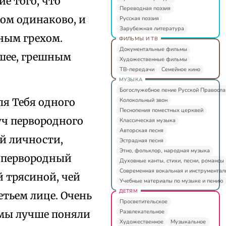
е того, что
Переводная поэзия
том одинаково, и
Русская поэзия
Зарубежная литература
ным грехом.
ФИЛЬМЫ И ТВ
Документальные фильмы
йшее, грешным
Художественные фильмы
ТВ-передачи
Семейное кино
МУЗЫКА
Богослужебное пение Русской Правосл
ля Тебя одного
Колокольный звон
Песнопения поместных церквей
уч первородного
Классическая музыка
Авторская песня
ой личности,
Эстрадная песня
Этно, фольклор, народная музыка
е первородный
Духовные канты, стихи, песни, романсы
Современная вокальная и инструментал
й трясиной, чей
Учебные материалы по музыке и пению
ДЕТЯМ
етьем лице. Очень
Просветительское
Развлекательное
, мы лучше поняли
Художественное
Музыкальное