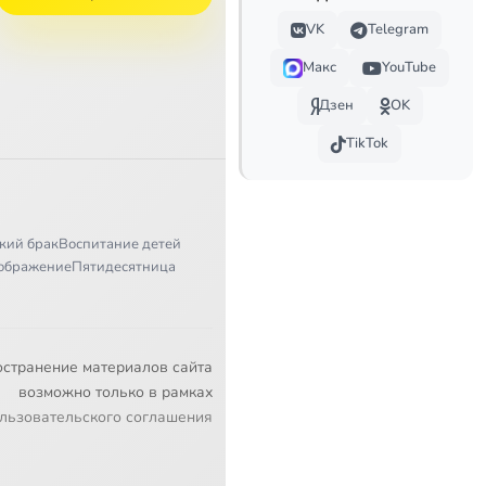
VK
Telegram
Макс
YouTube
Дзен
OK
TikTok
кий брак
Воспитание детей
ображение
Пятидесятница
остранение материалов сайта
возможно только в рамках
льзовательского соглашения