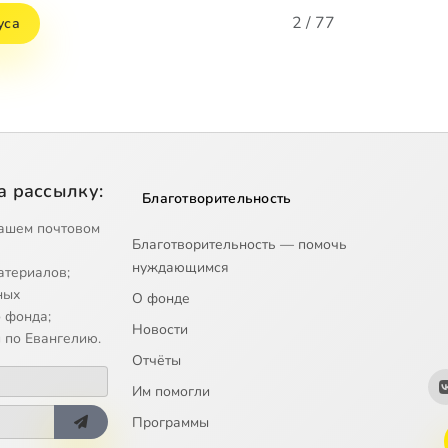
2 / 77
уса
а рассылку:
Благотворительность
ашем почтовом
Благотворительность — помочь
нуждающимся
атериалов;
ных
О фонде
 фонда;
Новости
 по Евангелию.
Отчёты
Им помогли
Программы