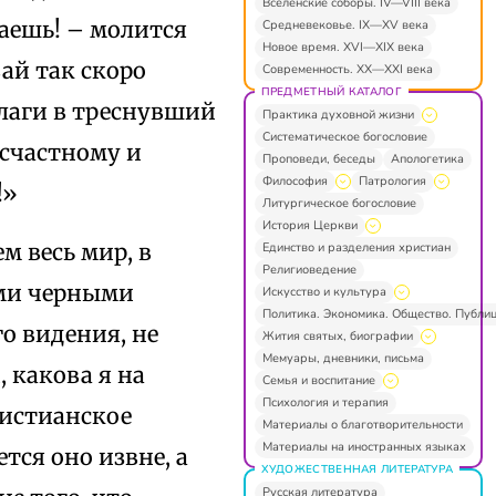
Вселенские соборы. IV—VIII века
лаешь! – молится
Средневековье. IX—XV века
Новое время. XVI—XIX века
ай так скоро
Современность. XX—XXI века
ПРЕДМЕТНЫЙ КАТАЛОГ
влаги в треснувший
Практика духовной жизни
Систематическое богословие
есчастному и
Проповеди, беседы
Апологетика
Философия
Патрология
!»
Литургическое богословие
История Церкви
м весь мир, в
Единство и разделения христиан
Религиоведение
ыми черными
Искусство и культура
Политика. Экономика. Общество. Публи
о видения, не
Жития святых, биографии
Мемуары, дневники, письма
, какова я на
Семья и воспитание
Психология и терапия
ристианское
Материалы о благотворительности
Материалы на иностранных языках
ется оно извне, а
ХУДОЖЕСТВЕННАЯ ЛИТЕРАТУРА
Русская литература