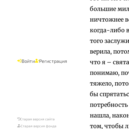
большие мило
ничтожнее вс
когда-либо в
того заслужи
верила, потом
Войти
Регистрация
что я – свят
понимаю, по
тяжело, пото
бы спрятатьс
потребность 
нашла, након
Старая версия сайта
том, чтобы л
Старая версия фонда