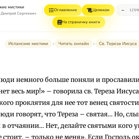
кие мистики
−
Оглавление
Целиком
125
 Дмитрий Сергеевич
На страничку книги
Испанские мистики
Читать онлайн
Св. Тереза Иисуса
люди немного больше поняли и прославили 
ет весь мир!» – говорила св. Тереза Иисуса
кого проклятия для нее тот венец святост
юди говорят, что Тереза – святая… Но, сл
я в отчаянии… Нет, делайте святыми кого у
е стоит, – только не меня». Если Господь 