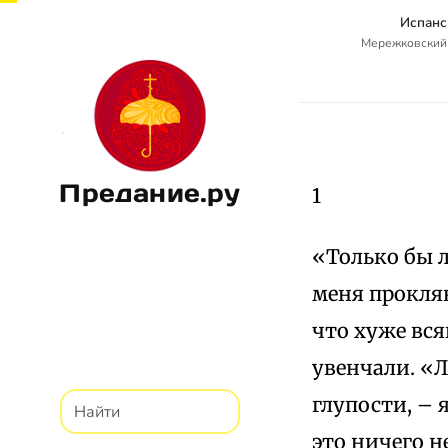
Испанс
Мережковский
Предание.ру
1
«Только бы 
меня проклян
что хуже вся
увенчали. «Л
глупости, – 
это ничего н