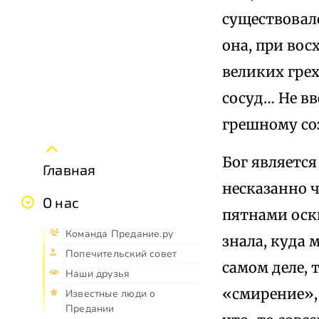
существовало
она, при вос
великих грех
сосуд… Не вв
грешному со
Бог является
Главная
несказанно 
О нас
пятнами оскв
Команда Предание.ру
знала, куда 
Попечительский совет
самом деле, 
Наши друзья
«смирение», 
Известные люди о
Предании