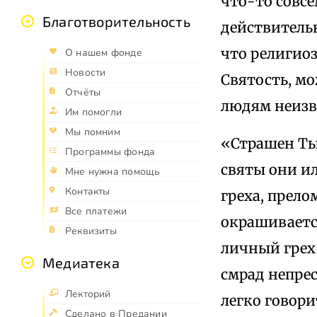
что-то совсе
Благотворительность
действительн
что религио
О нашем фонде
Новости
Святость, мо
Отчёты
людям неизве
Им помогли
Мы помним
«Страшен Ты,
Программы фонда
святы они и
Мне нужна помощь
Контакты
греха, прело
Все платежи
окрашиваетс
Реквизиты
личный грех 
Медиатека
смрад непрес
Лекторий
легко говори
Сделано в Предании