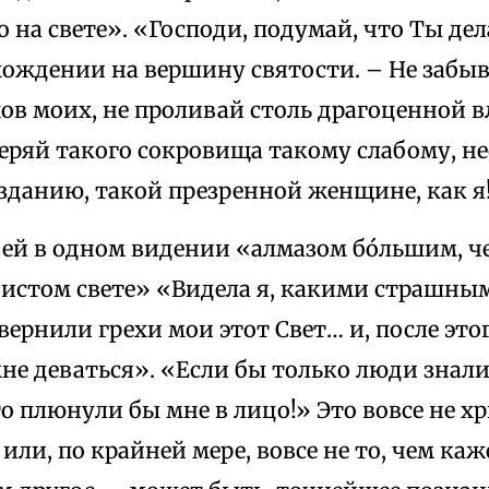
 на свете». «Господи, подумай, что Ты де
хождении на вершину святости. – Не забыв
ов моих, не проливай столь драгоценной 
еряй такого сокровища такому слабому, н
зданию, такой презренной женщине, как я
 ей в одном видении «алмазом бóльшим, че
чистом свете» «Видела я, какими страшн
ернили грехи мои этот Свет… и, после этог
мне деваться». «Если бы только люди знали
то плюнули бы мне в лицо!» Это вовсе не х
или, по крайней мере, вовсе не то, чем каж