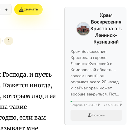
+
Скачать
%
Храм
Воскресения
Христова в г.
Ленинск-
1
Кузнецкий
Храм Воскресения
Христова в городе
Ленинск-Кузнецкий в
Кемеровской области –
Господа, и пусть
совсем новый, он
открылся всего 20 назад.
. Кажется иногда,
И сейчас храм может
вообще закрыться. Пот…
и, которым люди ее
ыша такие
Собрано 17 354,95 ₽
из 500 363 ₽
Помочь
годно, если вам
оказывает мне