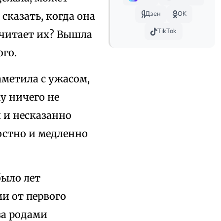
Дзен
OK
 сказать, когда она
TikTok
а читает их? Вышла
ого.
аметила с ужасом,
у ничего не
я и несказанно
остно и медленно
было лет
ми от первого
 за родами