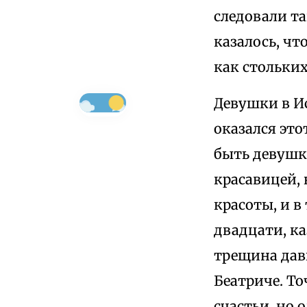
следовали та
казалось, чт
как стольких
Девушки в И
оказался это
быть девушк
красавицей, 
красоты, и в
двадцати, ка
трещина дав
Беатриче. Т
счастьи, но 