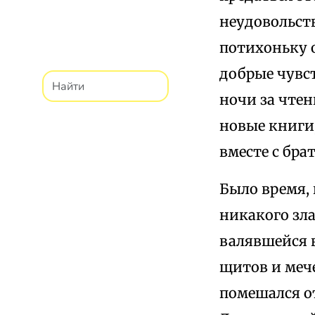
неудовольст
потихоньку 
добрые чувст
ночи за чтен
новые книги,
вместе с бра
Было время, 
никакого зла
валявшейся 
щитов и мече
помешался от