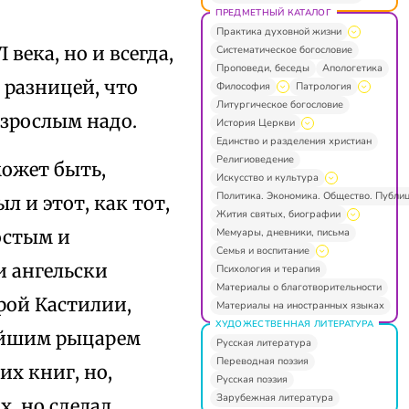
ПРЕДМЕТНЫЙ КАТАЛОГ
Практика духовной жизни
 века, но и всегда,
Систематическое богословие
Проповеди, беседы
Апологетика
 разницей, что
Философия
Патрология
Литургическое богословие
 взрослым надо.
История Церкви
Единство и разделения христиан
Религиоведение
может быть,
Искусство и культура
Политика. Экономика. Общество. Публи
л и этот, как тот,
Жития святых, биографии
Мемуары, дневники, письма
ростым и
Семья и воспитание
и ангельски
Психология и терапия
Материалы о благотворительности
арой Кастилии,
Материалы на иностранных языках
ХУДОЖЕСТВЕННАЯ ЛИТЕРАТУРА
нейшим рыцарем
Русская литература
Переводная поэзия
х книг, но,
Русская поэзия
Зарубежная литература
, но сделал,