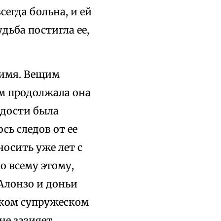
сегда больна, и ей
удьба постигла ее,
 имя. Вещим
ем продолжала она
одости была
сь следов от ее
носить уже лет с
о всему этому,
Алонзо и доньи
яком супружеском
не зазияет