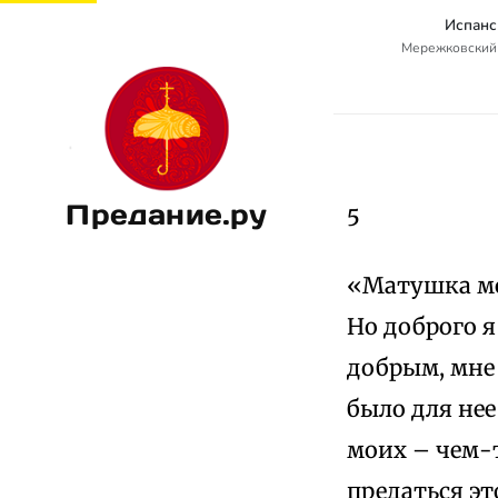
Испанс
Мережковский
Предание.ру
5
«Матушка мо
Но доброго я
добрым, мне 
было для нее
моих – чем-
предаться эт