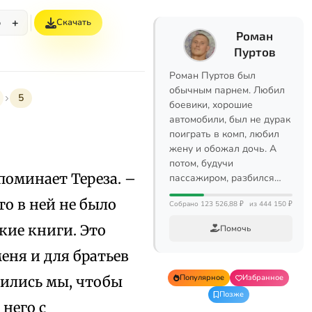
+
Скачать
%
Роман
Пуртов
Роман Пуртов был
обычным парнем. Любил
5
боевики, хорошие
автомобили, был не дурак
поиграть в комп, любил
жену и обожал дочь. А
потом, будучи
оминает Тереза. –
пассажиром, разбился…
то в ней не было
Собрано 123 526,88 ₽
из 444 150 ₽
кие книги. Это
Помочь
еня и для братьев
Популярное
Избранное
пились мы, чтобы
Позже
 него с