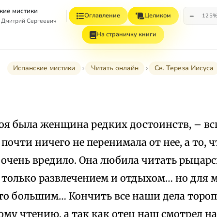
кие мистики
−
Оглавление
Целиком
125
 Дмитрий Сергеевич
На страничку книги
Испанские мистики
Читать онлайн
Св. Тереза Иисуса
я была женщина редких достоинств, – всп
 почти ничего не перенимала от нее, а то, ч
очень вредило. Она любила читать рыцарс
 только развлечением и отдыхом… но для м
то большим… Кончить все наши дела торо
ому чтению, а так как отец наш смотрел на