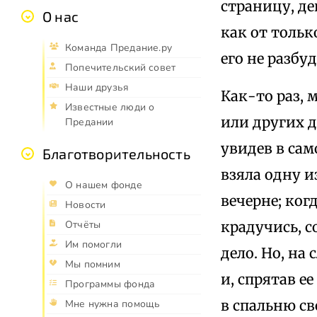
страницу, де
О нас
как от толь
Команда Предание.ру
его не разбу
Попечительский совет
Наши друзья
Как-то раз,
Известные люди о
или других д
Предании
увидев в са
Благотворительность
взяла одну и
О нашем фонде
вечерне; ког
Новости
крадучись, с
Отчёты
Им помогли
дело. Но, на
Мы помним
и, спрятав е
Программы фонда
в спальню св
Мне нужна помощь