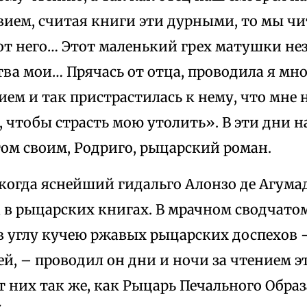
вием, считая книги эти дурными, то мы чи
от него… Этот маленький грех матушки не
ва мои… Прячась от отца, проводила я мно
ием и так пристрастилась к нему, что мне
 чтобы страсть мою утолить». В эти дни на
том своим, Родриго, рыцарский роман.
когда яснейший гидальго Алонзо де Агумад
 в рыцарских книгах. В мрачном сводчатом
в углу кучею ржавых рыцарских доспехов –
й, – проводил он дни и ночи за чтением эт
 них так же, как Рыцарь Печального Образ