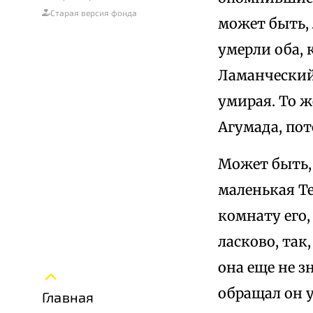
Старая версия фонда
может быть, 
умерли оба, 
Ламанческий
умирая. То ж
Агумада, пот
Может быть, 
маленькая Те
комнату его,
ласково, так,
она еще не з
обращал он 
Главная