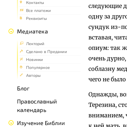
Контакты
следующие дн
Все платежи
одну за друг
Реквизиты
сундук из-по
Медиатека
вставая, чит
Лекторий
опиум: так ж
Сделано в Предании
очень дурно,
Новинки
Популярное
соблазну мед
Авторы
чего не было
Блог
Однажды, вой
Православный
Терезина, с
календарь
вниманием, ч
Изучение Библии
к ней мать, 