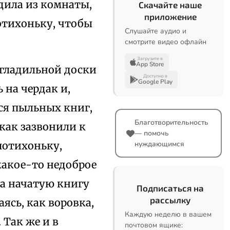
одила из комнаты,
Скачайте наше
приложение
отихоньку, чтобы
Слушайте аудио и
смотрите видео офлайн
Загрузите в
App Store
 гладильной доски
Доступно в
Google Play
 на чердак и,
ся пыльных книг,
Благотворительность
 как зазвонили к
— помочь
 потихоньку,
нуждающимся
 какое-то недоброе
ла начатую книгу
Подписаться на
рассылку
аясь, как воровка,
Каждую неделю в вашем
 Так же и в
почтовом ящике: