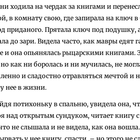
и ходила на чердак за книгами и перенесл
ой, в комнату свою, где запирала на ключ
д приданого. Прятала ключ под подушку, а
ала до зари. Видела часто, как мавры едят
е и она опьянялась рыцарскими книгами. З
 но как ни боролась и ни мучилась, не мог
ленно и сладостно отравляться мечтой и на
 у нее в жизни.
дя потихоньку в спальню, увидела она, ч
тоя над открытым сундуком, читает книгу
то не слышала и не видела, как она вошла.
вырвать у нее книгу, спасти, – но этого не 