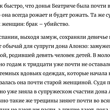
к быстро, что донья Беатриче была почти в
о она всегда рожает и будет рожать. Та же с
 женщин: брак – убийство.
спании, выходя замуж, сохраняли девичье
т обычай для супруги дона Алонзо: замуж
ой, родившей девять человек детей. В мол
но годам к тридцати уже почти не оставало
 темных вдовьих одеждах, которые начала 
залась она почти старой женщиной. Судя п
но уже зияла в супружеском счастии дона 
очно такие же трещины зияют почти во вс
одни не дают им расти, а другие дают, пока 