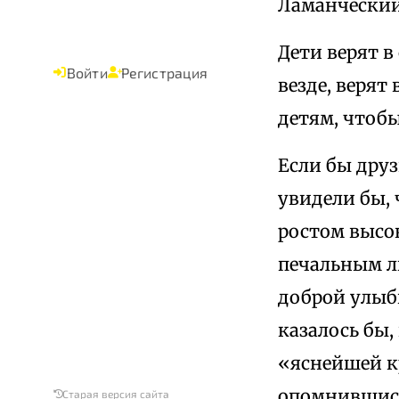
Ламанческий
Дети верят в 
Войти
Регистрация
везде, верят
детям, чтобы
Если бы друз
увидели бы, 
ростом высок
печальным л
доброй улыбк
казалось бы
«яснейшей кр
опомнившись,
Старая версия сайта