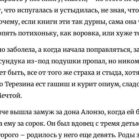
, что испугалась и устыдилась, не зная, что
почему, если книги эти так дурны, сама он
пять потихоньку, как воровка, или хуже т
о заболела, а когда начала поправляться, з
 сундука из-под подушки пропал, но ником
ет быть, все от того же страха и стыда, хот
о Терезина ест гашиш и курит опиум, слад
Мечтой.
че вышла замуж за дона Алонзо, когда ей 
а ему за сорок. Он был вдовец с тремя деть
второго – родилось у него еще девять. Роды