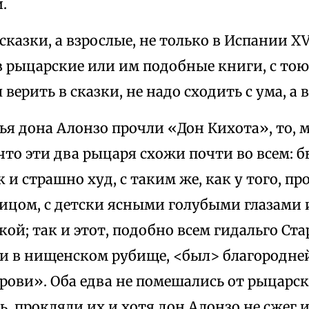
.
сказки, а взрослые, не только в Испании XVI
 в рыцарские или им подобные книги, с тою
 верить в сказки, не надо сходить с ума, а
ья дона Алонзо прочли «Дон Кихота», то, 
что эти два рыцаря схожи почти во всем: бы
 и страшно худ, с таким же, как у того, п
ицом, с детски ясными голубыми глазами 
ой; так и этот, подобно всем гидальго Ст
, и в нищенском рубище, <был> благород
ови». Оба едва не помешались от рыцарски
 прокляли их и хотя дон Алонзо не сжег их