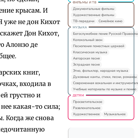
ФИЛЬМЫ И ТВ
Документальные фильмы
дение крысам. И
Художественные фильмы
Я уже не дон Кихот
ТВ-передачи
Семейное кино
МУЗЫКА
скажет Дон Кихот,
Богослужебное пение Русской Правосл
Колокольный звон
го Алонзо де
Песнопения поместных церквей
Классическая музыка
бщее.
Авторская песня
Эстрадная песня
Этно, фольклор, народная музыка
царских книг,
Духовные канты, стихи, песни, романсы
очках, входила в
Современная вокальная и инструментал
Учебные материалы по музыке и пению
 ей грустно и
ДЕТЯМ
Просветительское
 нее какая-то сила;
Развлекательное
Художественное
Музыкальное
ы. Когда же снова
 недочитанную