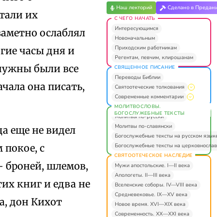
Наш лекторий
Сделано в Предан
тали их
С ЧЕГО НАЧАТЬ
Интересующимся
заметно ослаблял
Новоначальным
Приходским работникам
гие часы дня и
Регентам, певчим, клирошанам
 нужны были все
СВЯЩЕННОЕ ПИСАНИЕ
Переводы Библии
чала она писать,
Святоотеческие толкования
Современные комментарии
МОЛИТВОСЛОВЫ.
БОГОСЛУЖЕБНЫЕ ТЕКСТЫ
Молитвы по-русски
Молитвы по-славянски
а еще не видел
Богослужебные тексты на русском язык
Богослужебные тексты на церковнослав
 покое, с
СВЯТООТЕЧЕСКОЕ НАСЛЕДИЕ
 броней, шлемов,
Мужи апостольские. I—II века
Апологеты. II—III века
их книг и едва не
Вселенские соборы. IV—VIII века
Средневековье. IX—XV века
а, дон Кихот
Новое время. XVI—XIX века
Современность. XX—XXI века