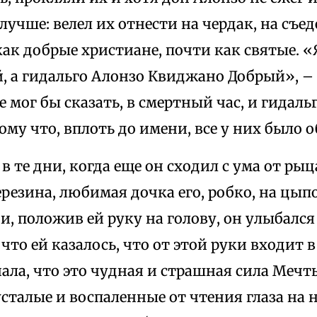
лучше: велел их отнести на чердак, на съе
как добрые христиане, почти как святые. «
, а гидальго Алонзо Квиджано Добрый», – 
е мог бы сказать, в смертный час, и гидаль
ому что, вплоть до имени, все у них было о
в те дни, когда еще он сходил с ума от ры
резина, любимая дочка его, робко, на цып
 и, положив ей руку на голову, он улыбался
 что ей казалось, что от этой руки входит в
нала, что это чудная и страшная сила Мечт
усталые и воспаленные от чтения глаза на