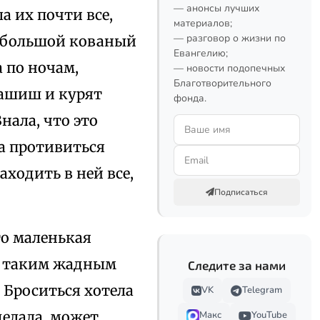
— анонсы лучших
а их почти все,
материалов;
— разговор о жизни по
 в большой кованый
Евангелию;
 по ночам,
— новости подопечных
Благотворительного
 гашиш и курят
фонда.
нала, что это
ла противиться
ходить в ней все,
Подписаться
то маленькая
 с таким жадным
Следите за нами
 Броситься хотела
VK
Telegram
сделала, может
Макс
YouTube