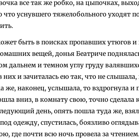
вочка все так же робко, на цыпочках, вых
ко что уснувшего тяжелобольного уходят п
дить.
 может быть в поисках пропавших утюгов и
омашних вещей, донья Беатриче поднялась
мом дальнем и темном углу груду валявших
з них и зачиталась ею так, что не слышала,
да же, наконец, услышала, то вздрогнула и
ошла вниз, в комнату свою, точно сделала
 следующий день, опять пошла туда же, взя
е под одежду, спустилась, боязливо оглядыв
ою, где почти всю ночь провела за чтением.