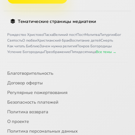
Тематические страницы медиатеки
Рождество Христово
Пасха
Великий пост
Пост
Молитва
Литургия
Бог
Святость
О любви
Христианский брак
Воспитание детей
Смерть
Как читать Библию
Зачем нужна религия
Покров Богородицы
Успение Богородицы
Преображение
Пятидесятница
Все темы →
Благотворительность
Договор оферты
Регулярные пожертвования
Безопасность платежей
Политика возврата
О проекте
Политика персональных данных