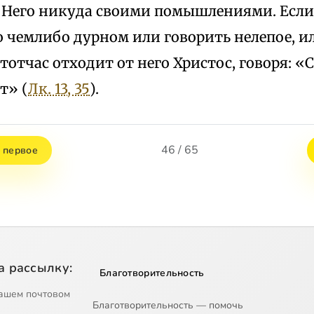
т Него никуда своими помышлениями. Если
 чемлибо дурном или говорить нелепое, и
 тотчас отходит от него Христос, говоря: «С
т» (
Лк. 13, 35
).
46 / 65
 первое
а рассылку:
Благотворительность
ашем почтовом
Благотворительность — помочь