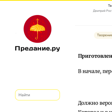
Тв
Дмитрий Рост
Творени
Предание.ру
Приготовлен
В начале, пе
Должно веров