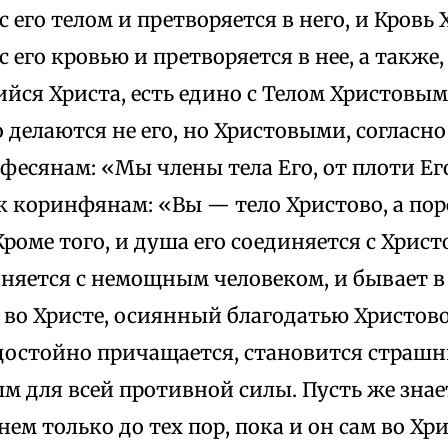
с его телом и претворяется в него, и Кровь
 его кровью и претворяется в нее, а также,
ся Христа, есть едино с Телом Христовым
о делаются не его, но Христовыми, согласно
фесянам: «Мы члены тела Его, от плоти Его
и к коринфянам: «Вы — тело Христово, а по
 Кроме того, и душа его соединяется с Хрис
няется с немощным человеком, и бывает в 
ь во Христе, осиянный благодатью Христово
 достойно причащается, становится страшн
 для всей противной силы. Пусть же знает
нем только до тех пор, пока и он сам во Хр