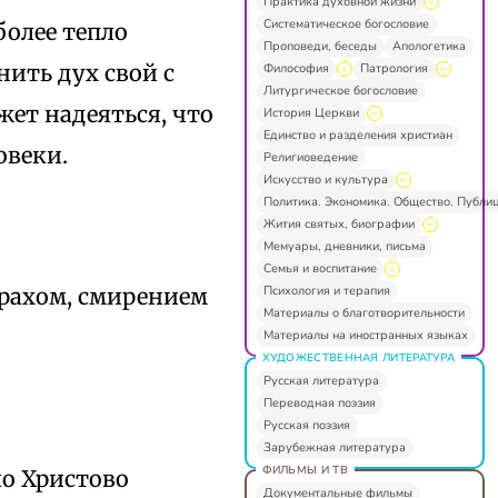
Практика духовной жизни
Систематическое богословие
более тепло
Проповеди, беседы
Апологетика
нить дух свой с
Философия
Патрология
Литургическое богословие
жет надеяться, что
История Церкви
Единство и разделения христиан
овеки.
Религиоведение
Искусство и культура
Политика. Экономика. Общество. Публи
Жития святых, биографии
Мемуары, дневники, письма
Семья и воспитание
Психология и терапия
трахом, смирением
Материалы о благотворительности
Материалы на иностранных языках
ХУДОЖЕСТВЕННАЯ ЛИТЕРАТУРА
Русская литература
Переводная поэзия
Русская поэзия
Зарубежная литература
ФИЛЬМЫ И ТВ
ло Христово
Документальные фильмы