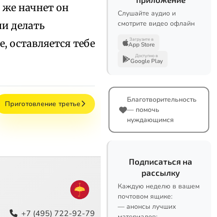
 же начнет он
Слушайте аудио и
смотрите видео офлайн
ли делать
Загрузите в
е, оставляется тебе
App Store
Доступно в
Google Play
Благотворительность
Приготовление третье
— помочь
нуждающимся
Подписаться на
рассылку
Каждую неделю в вашем
почтовом ящике:
— анонсы лучших
+7 (495) 722-92-79
материалов;