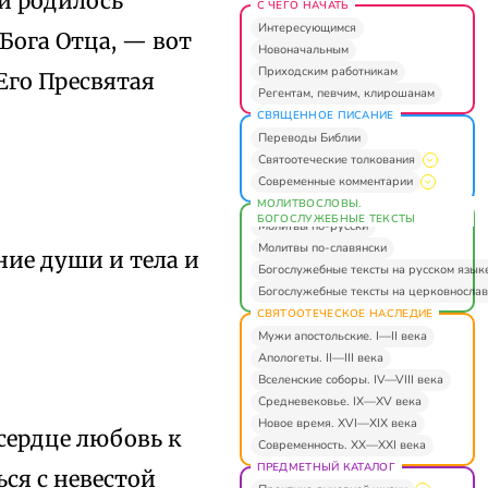
 и родилось
С ЧЕГО НАЧАТЬ
Интересующимся
Бога Отца, — вот
Новоначальным
Приходским работникам
 Его Пресвятая
Регентам, певчим, клирошанам
СВЯЩЕННОЕ ПИСАНИЕ
Переводы Библии
Святоотеческие толкования
Современные комментарии
МОЛИТВОСЛОВЫ.
БОГОСЛУЖЕБНЫЕ ТЕКСТЫ
Молитвы по-русски
Молитвы по-славянски
ние души и тела и
Богослужебные тексты на русском язык
Богослужебные тексты на церковнослав
СВЯТООТЕЧЕСКОЕ НАСЛЕДИЕ
Мужи апостольские. I—II века
Апологеты. II—III века
Вселенские соборы. IV—VIII века
Средневековье. IX—XV века
Новое время. XVI—XIX века
сердце любовь к
Современность. XX—XXI века
ПРЕДМЕТНЫЙ КАТАЛОГ
ся с невестой