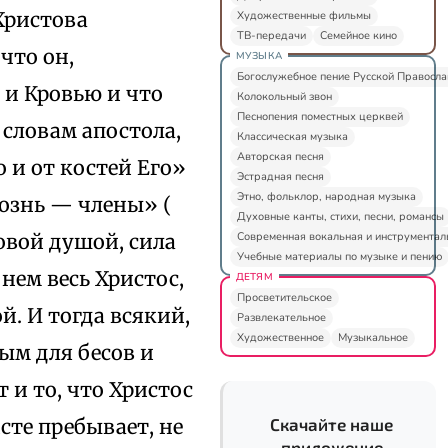
 Христова
Художественные фильмы
ТВ-передачи
Семейное кино
 что он,
МУЗЫКА
Богослужебное пение Русской Правосл
 и Кровью и что
Колокольный звон
Песнопения поместных церквей
 словам апостола,
Классическая музыка
Авторская песня
 и от костей Его»
Эстрадная песня
Этно, фольклор, народная музыка
рознь — члены» (
Духовные канты, стихи, песни, романсы
Современная вокальная и инструментал
товой душой, сила
Учебные материалы по музыке и пению
нем весь Христос,
ДЕТЯМ
Просветительское
й. И тогда всякий,
Развлекательное
Художественное
Музыкальное
ым для бесов и
 и то, что Христос
исте пребывает, не
Скачайте наше
приложение