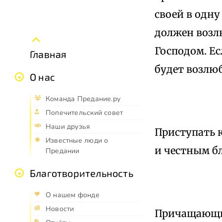
своей в одну
должен возлю
Господом. Ес
Главная
будет возлю
О нас
Команда Предание.ру
Попечительский совет
Наши друзья
Приступать 
Известные люди о
и честным бл
Предании
Благотворительность
О нашем фонде
Новости
Причащающий