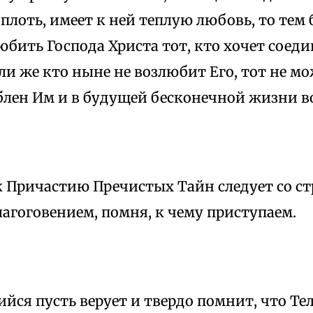
 плоть, имеет к ней теплую любовь, то тем 
бить Господа Христа тот, кто хочет соеди
ли же кто ныне не возлюбит Его, тот не мо
блен Им и в будущей бесконечной жизни в
к Причастию Пречистых Тайн следует со с
агоговением, помня, к чему приступаем.
ся пусть верует и твердо помнит, что Те