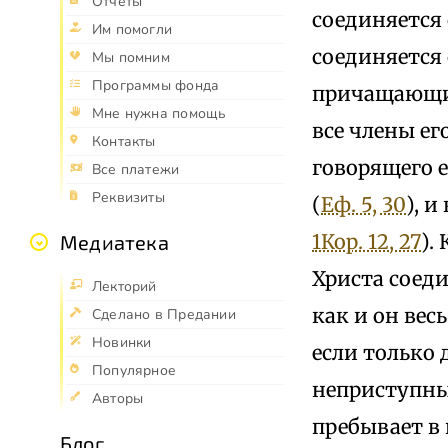
Отчёты
соединяется 
Им помогли
соединяется с
Мы помним
Программы фонда
причащающий
Мне нужна помощь
все члены ег
Контакты
говорящего е
Все платежи
Реквизиты
(
Еф. 5, 30
), 
1Кор. 12, 27
).
Медиатека
Христа соеди
Лекторий
как и он вес
Сделано в Предании
Новинки
если только
Популярное
неприступным
Авторы
пребывает в 
Блог