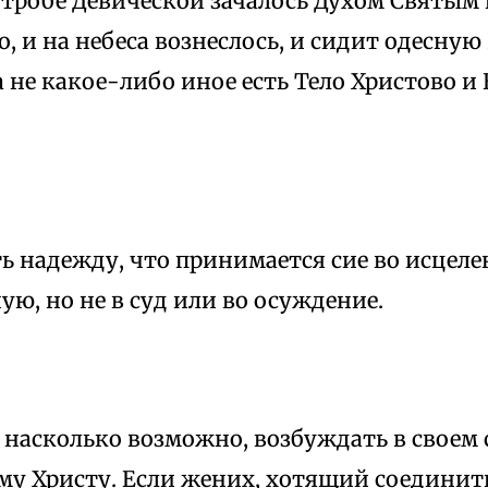
утробе Девической зачалось Духом Святым
 и на небеса вознеслось, и сидит одесную 
а не какое-либо иное есть Тело Христово и
 надежду, что принимается сие во исцеле
ую, но не в суд или во осуждение.
 насколько возможно, возбуждать в своем 
у Христу. Если жених, хотящий соединить