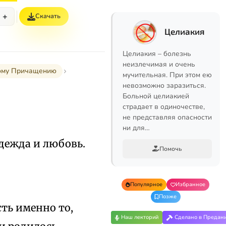
+
Скачать
Целиакия
Целиакия – болезнь
неизлечимая и очень
ному Причащению
мучительная. При этом ею
невозможно заразиться.
Больной целиакией
страдает в одиночестве,
не представляя опасности
ни для…
адежда и любовь.
Помочь
Популярное
Избранное
Позже
сть именно то,
Наш лекторий
Сделано в Предан