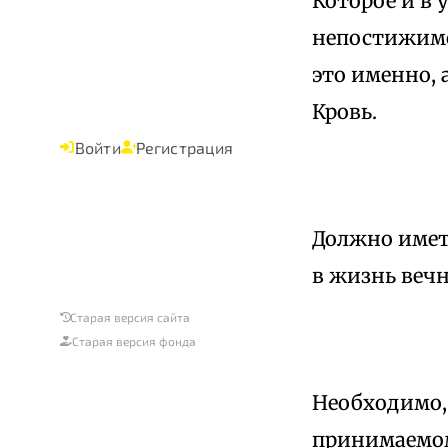
Которое и в 
непостижимо,
это именно, 
Кровь.
Войти
Регистрация
Должно иметь
в жизнь вечн
Старая версия сайта
Старая версия фонда
Необходимо,
принимаемом