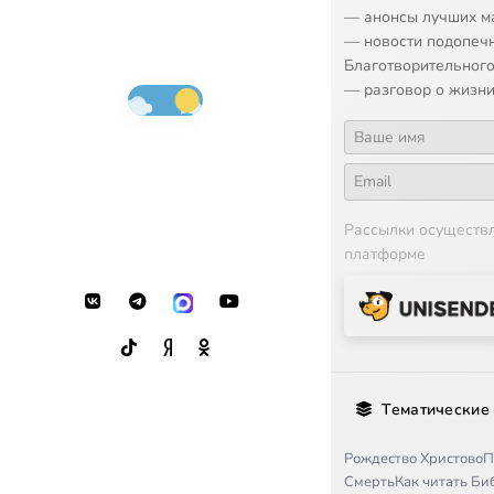
— анонсы лучших м
— новости подопеч
Благотворительного
— разговор о жизни
Рассылки осуществ
платформе
Тематические
Рождество Христово
П
Смерть
Как читать Б