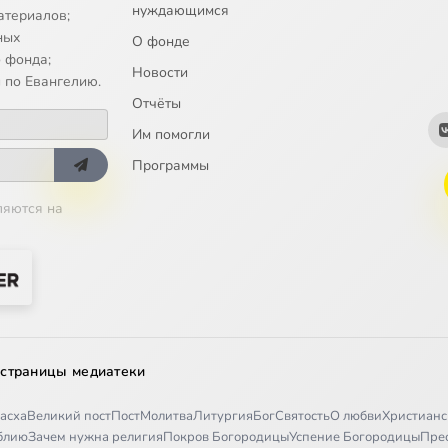
нуждающимся
атериалов;
ных
О фонде
 фонда;
Новости
 по Евангелию.
Отчёты
Им помогли
Программы
ляются на
 страницы медиатеки
асха
Великий пост
Пост
Молитва
Литургия
Бог
Святость
О любви
Христианс
иблию
Зачем нужна религия
Покров Богородицы
Успение Богородицы
Пре