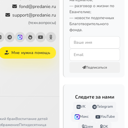
— разговор о жизни по
fond@predanie.ru
Евангелию;
support@predanie.ru
— новости подопечных
(техн.вопросы)
Благотворительного
фонда.
Мне нужна помощь
Подписаться
Следите за нами
VK
Telegram
Макс
YouTube
кий брак
Воспитание детей
ображение
Пятидесятница
Дзен
OK