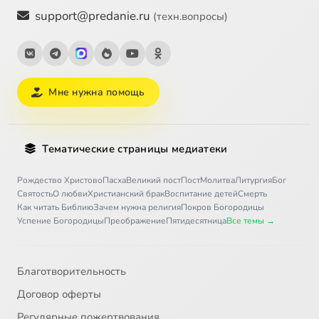
support@predanie.ru
(техн.вопросы)
Мне нужна помощь
Тематические страницы медиатеки
Рождество Христово
Пасха
Великий пост
Пост
Молитва
Литургия
Бог
Святость
О любви
Христианский брак
Воспитание детей
Смерть
Как читать Библию
Зачем нужна религия
Покров Богородицы
Успение Богородицы
Преображение
Пятидесятница
Все темы →
Благотворительность
Договор оферты
Регулярные пожертвования