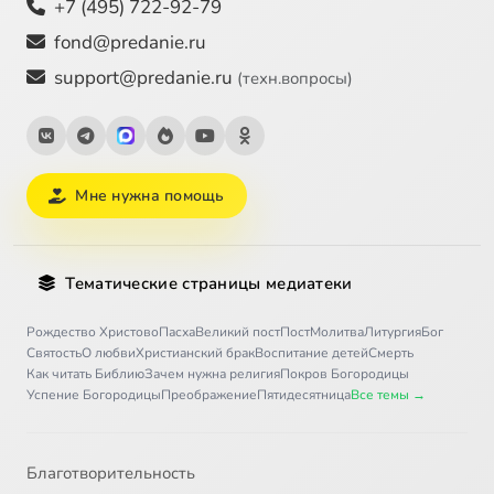
+7 (495) 722-92-79
fond@predanie.ru
support@predanie.ru
(техн.вопросы)
Мне нужна помощь
Тематические страницы медиатеки
Рождество Христово
Пасха
Великий пост
Пост
Молитва
Литургия
Бог
Святость
О любви
Христианский брак
Воспитание детей
Смерть
Как читать Библию
Зачем нужна религия
Покров Богородицы
Успение Богородицы
Преображение
Пятидесятница
Все темы →
Благотворительность