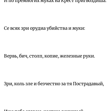
И по премногих муках на Крест пригвоздиша.
Се всяк зри орудиа убийства и муки:
Вервь, бич, столп, копие, железные руки.
Зри, коль зле и безчестно за тя Пострадавый,