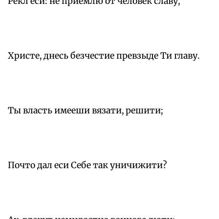
Рекл еси: не приемлю от человек славу,
Христе, днесь безчестие превзыде Ти главу.
Ты власть имееши вязати, решити;
Почто дал еси Себе так уничижити?