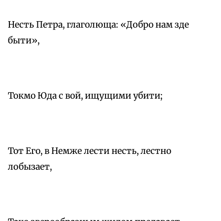
Несть Петра, глаголюща: «Добро нам зде
быти»,
Токмо Юда с вой, ищущими убити;
Тот Его, в Немже лести несть, лестно
лобызает,