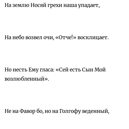
На землю Носяй грехи наша упадает,
На небо возвел очи, «Отче!» восклицает.
Но несть Ему гласа: «Сей есть Сын Мой
возлюбленный».
Не на Фавор бо, но на Голгофу веденный,