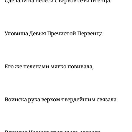
Сделали на небеси с вервов сети птенца.
Уловиша Девыя Пречистой Первенца
Его же пеленами мягко повивала,
Воинска рука верхом твердейшим связала.