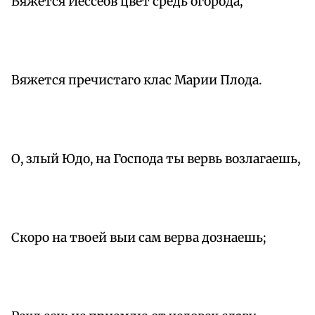
Вяжется Иессеов цвет средь огорода,
Вяжется пречистаго клас Марии Плода.
О, злый Юдо, на Господа ты вервь возлагаешь,
Скоро на твоей выи сам верва дознаешь;