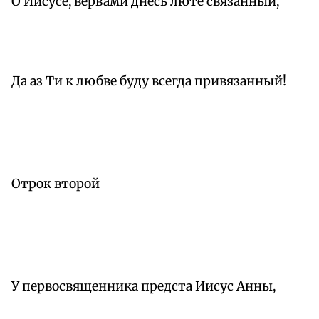
О Иисусе, вервами днесь люте связанный,
Да аз Ти к любве буду всегда привязанный!
Отрок второй
У первосвященника предста Иисус Анны,