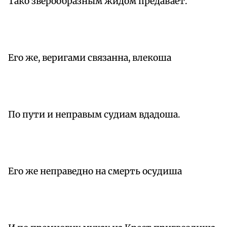
Тако зверообразным жидом предавает.
Его же, веригами связанна, влекоша
По пути и неправым судиам вдадоша.
Его же неправедно на смерть осудиша