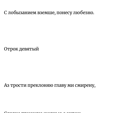
С лобызанием вземше, понесу любезно.
Отрок девятый
Аз трости преклоняю главу ми смирену,