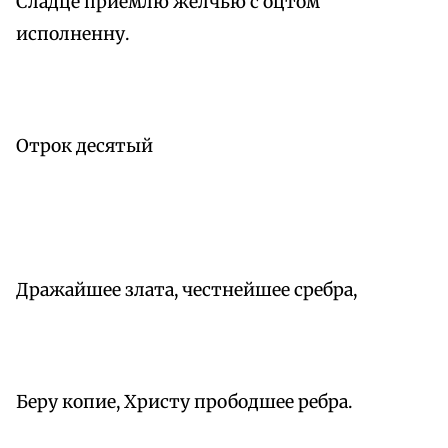
Сладце приемлю желчью с оцтом
исполненну.
Отрок десятый
Дражайшее злата, честнейшее сребра,
Беру копие, Христу прободшее ребра.