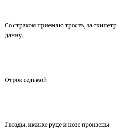
Со страхом приемлю трость, за скипетр
данну.
Отрок седьмой
Гвозды, имиже руце и нозе пронзены