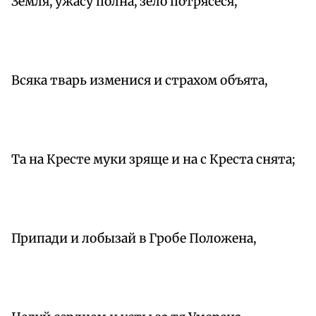
Земля, ужасу полна, зело потрясеся,
Всяка тварь изменися и страхом объята,
Та на Кресте муки зряще и на с Креста снята;
Припади и лобызай в Гробе Положена,