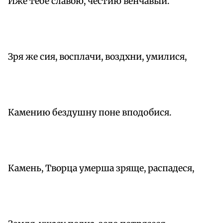
Иже тебе славою, честию венчавый.
Зря же сия, восплачи, воздхни, умилися,
Камению бездушну поне вподобися.
Камень, Творца умерша зряще, распадеся,