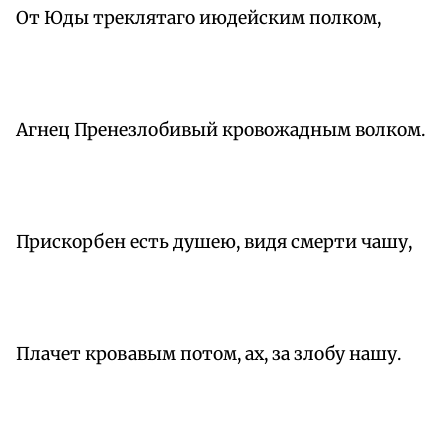
От Юды треклятаго июдейским полком,
Агнец Пренезлобивый кровожадным волком.
Прискорбен есть душею, видя смерти чашу,
Плачет кровавым потом, ах, за злобу нашу.