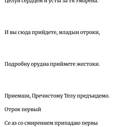
Целуй сердцем и усты за тя Уморена.
И вы сюда прийдете, младыи отроки,
Подробну орудиа приймете жестоки.
Приемши, Пречистому Телу предъидемо.
Отрок первый
Се аз со смирением припадаю первы