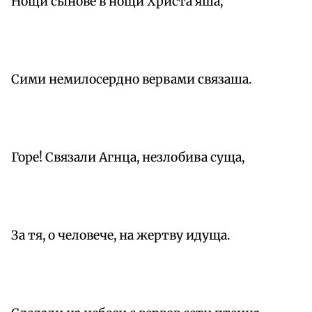
Нощи сынове в нощи Христа яша,
Сими немилосердно вервами связаша.
Горе! Связали Агнца, незлобива суща,
За тя, о человече, на жертву идуща.