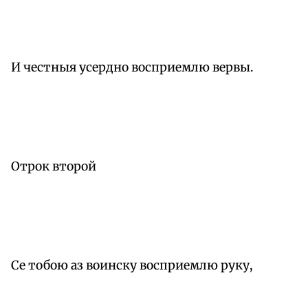
И честныя усердно восприемлю вервы.
Отрок второй
Се тобою аз воинску восприемлю руку,