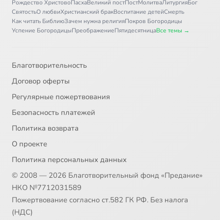
Рождество Христово
Пасха
Великий пост
Пост
Молитва
Литургия
Бог
Святость
О любви
Христианский брак
Воспитание детей
Смерть
Как читать Библию
Зачем нужна религия
Покров Богородицы
Успение Богородицы
Преображение
Пятидесятница
Все темы →
Благотворительность
Договор оферты
Регулярные пожертвования
Безопасность платежей
Политика возврата
О проекте
Политика персональных данных
© 2008 — 2026 Благотворительный фонд «Предание»
НКО №7712031589
Пожертвование согласно ст.582 ГК РФ. Без налога
(НДС)