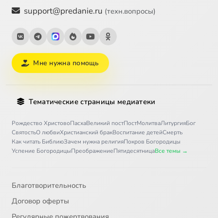
support@predanie.ru
(техн.вопросы)
Мне нужна помощь
Тематические страницы медиатеки
Рождество Христово
Пасха
Великий пост
Пост
Молитва
Литургия
Бог
Святость
О любви
Христианский брак
Воспитание детей
Смерть
Как читать Библию
Зачем нужна религия
Покров Богородицы
Успение Богородицы
Преображение
Пятидесятница
Все темы →
Благотворительность
Договор оферты
Регулярные пожертвования