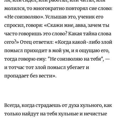
ли, или сидел, или работал, или читал, или
молился, то многократно повторял сие слово:
«Не соизволяю». Услышав это, ученик его
спросил, говоря: «Скажи мне, авва, зачем ты
часто говоришь это слово? Какая тайна слова
сего?» Отец ответил: «Когда какой-либо злой
помысл приходит в мой ум, и я ощущаю его,
тогда говорю ему: "Не соизволяю на тебя", —
и тотчас тот злой помысл убегает и
пропадает без вести».
Всегда, когда страдаешь от духа хульного, как
только найдут на тебя хульные и нечистые