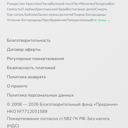
Рождество Христово
Пасха
Великий пост
Пост
Молитва
Литургия
Бог
Святость
О любви
Христианский брак
Воспитание детей
Смерть
Как читать Библию
Зачем нужна религия
Покров Богородицы
Успение Богородицы
Преображение
Пятидесятница
Все темы →
Благотворительность
Договор оферты
Регулярные пожертвования
Безопасность платежей
Политика возврата
О проекте
Политика персональных данных
© 2008 — 2026 Благотворительный фонд «Предание»
НКО №7712031589
Пожертвование согласно ст.582 ГК РФ. Без налога
(НДС)