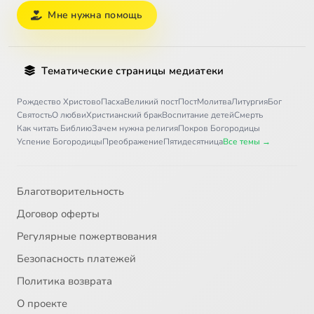
Мне нужна помощь
Тематические страницы медиатеки
Рождество Христово
Пасха
Великий пост
Пост
Молитва
Литургия
Бог
Святость
О любви
Христианский брак
Воспитание детей
Смерть
Как читать Библию
Зачем нужна религия
Покров Богородицы
Успение Богородицы
Преображение
Пятидесятница
Все темы →
Благотворительность
Договор оферты
Регулярные пожертвования
Безопасность платежей
Политика возврата
О проекте