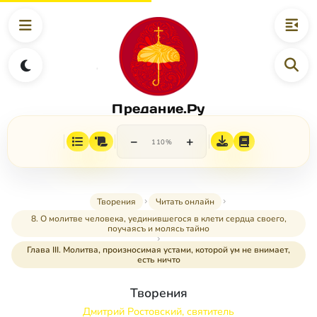
Предание.Ру
−
+
110%
Творения
Читать онлайн
8. О молитве человека, уединившегося в клети сердца своего,
поучаясъ и молясь тайно
Глава III. Молитва, произносимая устами, которой ум не внимает,
есть ничто
Творения
Дмитрий Ростовский, святитель