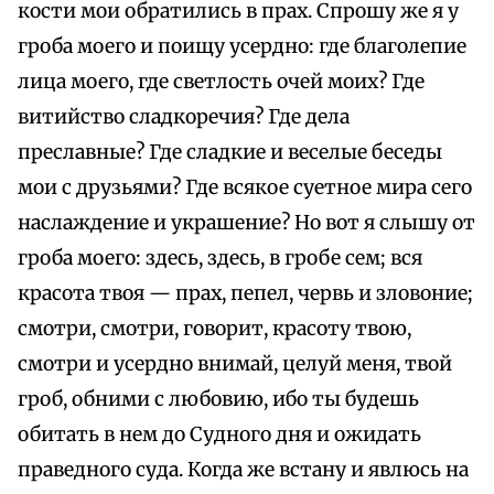
кости мои обратились в прах. Спрошу же я у
гроба моего и поищу усердно: где благолепие
лица моего, где светлость очей моих? Где
витийство сладкоречия? Где дела
преславные? Где сладкие и веселые беседы
мои с друзьями? Где всякое суетное мира сего
наслаждение и украшение? Но вот я слышу от
гроба моего: здесь, здесь, в гробе сем; вся
красота твоя — прах, пепел, червь и зловоние;
смотри, смотри, говорит, красоту твою,
смотри и усердно внимай, целуй меня, твой
гроб, обними с любовию, ибо ты будешь
обитать в нем до Судного дня и ожидать
праведного суда. Когда же встану и явлюсь на