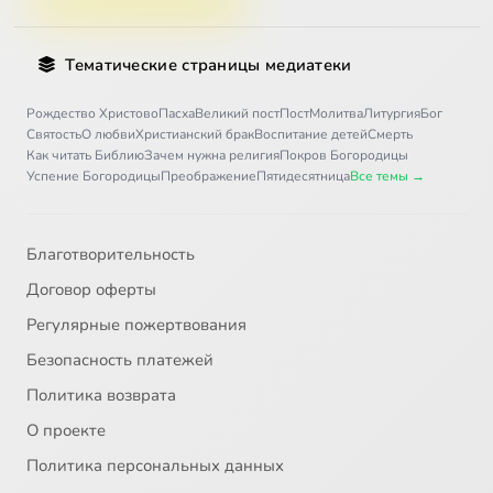
Тематические страницы медиатеки
Рождество Христово
Пасха
Великий пост
Пост
Молитва
Литургия
Бог
Святость
О любви
Христианский брак
Воспитание детей
Смерть
Как читать Библию
Зачем нужна религия
Покров Богородицы
Успение Богородицы
Преображение
Пятидесятница
Все темы →
Благотворительность
Договор оферты
Регулярные пожертвования
Безопасность платежей
Политика возврата
О проекте
Политика персональных данных