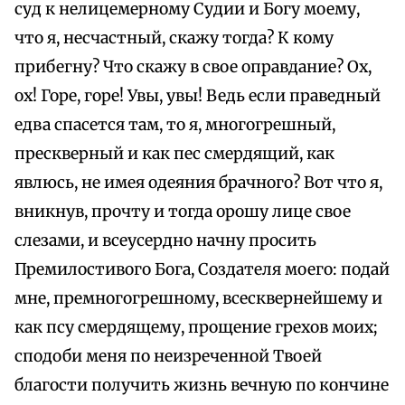
суд к нелицемерному Судии и Богу моему,
что я, несчастный, скажу тогда? К кому
прибегну? Что скажу в свое оправдание? Ох,
ох! Горе, горе! Увы, увы! Ведь если праведный
едва спасется там, то я, многогрешный,
прескверный и как пес смердящий, как
явлюсь, не имея одеяния брачного? Вот что я,
вникнув, прочту и тогда орошу лице свое
слезами, и всеусердно начну просить
Премилостивого Бога, Создателя моего: подай
мне, премногогрешному, всесквернейшему и
как псу смердящему, прощение грехов моих;
сподоби меня по неизреченной Твоей
благости получить жизнь вечную по кончине