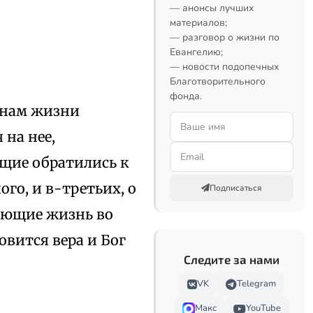
— анонсы лучших
материалов;
— разговор о жизни по
Евангелию;
— новости подопечных
Благотворительного
фонда.
 нам жизни
 на нее,
ущие обратились к
го, и в-третьих, о
Подписаться
ающие жизнь во
овится вера и Бог
Следите за нами
VK
Telegram
Макс
YouTube