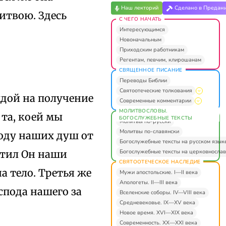
Наш лекторий
Сделано в Предан
итвою. Здесь
С ЧЕГО НАЧАТЬ
Интересующимся
Новоначальным
Приходским работникам
Регентам, певчим, клирошанам
СВЯЩЕННОЕ ПИСАНИЕ
Переводы Библии
Святоотеческие толкования
ждой на получение
Современные комментарии
МОЛИТВОСЛОВЫ.
 та, коей мы
БОГОСЛУЖЕБНЫЕ ТЕКСТЫ
Молитвы по-русски
Молитвы по-славянски
боду наших душ от
Богослужебные тексты на русском язык
Богослужебные тексты на церковнослав
остил Он наши
СВЯТООТЕЧЕСКОЕ НАСЛЕДИЕ
на тело. Третья же
Мужи апостольские. I—II века
Апологеты. II—III века
спода нашего за
Вселенские соборы. IV—VIII века
Средневековье. IX—XV века
Новое время. XVI—XIX века
Современность. XX—XXI века