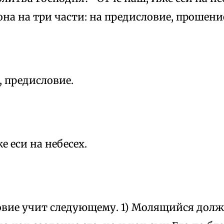
она на три части: на предисловие, прошени
, предисловие.
е еси на небесех.
овие учит следующему. 1) Молящийся долж