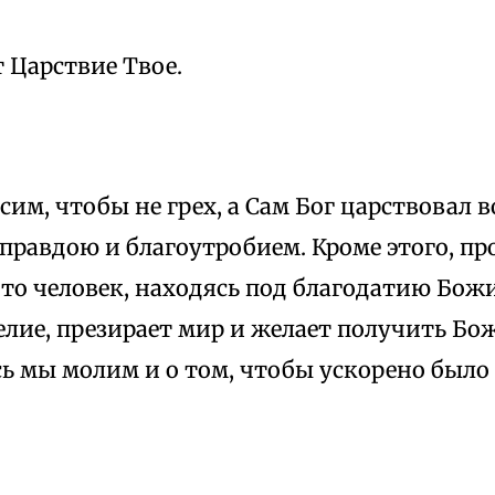
т Царствие Твое.
им, чтобы не грех, а Сам Бог царствовал в
 правдою и благоутробием. Кроме этого, п
что человек, находясь под благодатию Бож
елие, презирает мир и желает получить Бо
ь мы молим и о том, чтобы ускорено было 