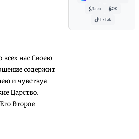
Дзен
OK
TikTok
о всех нас Своею
рошение содержит
иею и чувствуя
жие Царство.
Его Второе