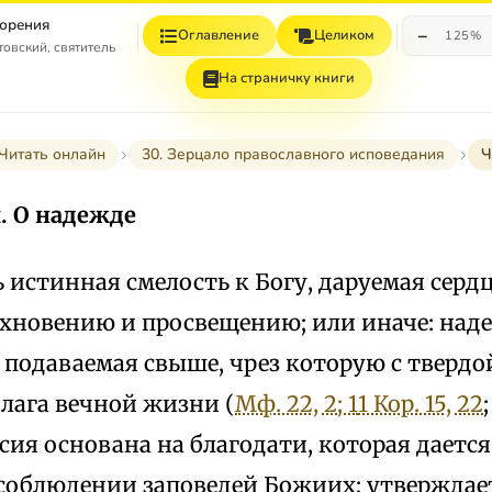
орения
−
Оглавление
Целиком
125%
овский, святитель
На страничку книги
Читать онлайн
30. Зерцало православного исповедания
Ч
. О надежде
 истинная смелость к Богу, даруемая сердц
хновению и просвещению; или иначе: наде
 подаваемая свыше, чрез которую с твердо
лага вечной жизни (
Мф. 22, 2; 1
1 Кор. 15, 22
сия основана на благодати, которая дается
 соблюдении заповедей Божиих; утверждае