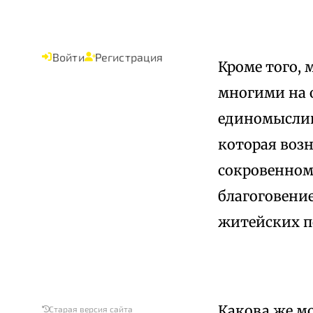
Войти
Регистрация
Кроме того, 
многими на о
единомыслии 
которая возн
сокровенном
благоговение
житейских п
Какова же мо
Старая версия сайта