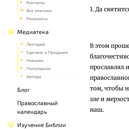
Контакты
1. Да святитс
Все платежи
Реквизиты
Медиатека
Лекторий
В этом прош
Сделано в Предании
благочестиво
Новинки
прославлял и
Популярное
православной
Авторы
том, чтобы 
Блог
зле и мерзос
Православный
наш.
календарь
Изучение Библии