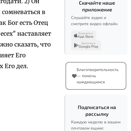
годати. 2) Он
Скачайте наше
приложение
 сомневаться в
Слушайте аудио и
к Бог есть Отец
смотрите видео офлайн
бесех" наставляет
Загрузите в
App Store
ужно сказать, что
Доступно в
Google Play
сияет Его
 Его дел.
Благотворительность
— помочь
нуждающимся
Подписаться на
рассылку
Каждую неделю в вашем
почтовом ящике: