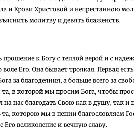
ла и Крови Христовой и непрестанною мол
зъяснить молитву и девять блаженств.
 прошение к Богу с теплой верой и с наде
 воле Его. Она бывает троякая. Первая есть
ога за благодеяния, а больше всего за сво
я та, в которой мы просим Бога, чтобы пр
л на нас благодать Свою как в душу, так и 
 та, которою мы в пении благословляем Го
 Его великолепие и вечную славу.