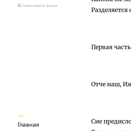
Старая версия фонда
Разделяется 
Первая часть
Отче наш, Иж
Сие предисл
Главная