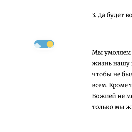
3. Да будет в
Мы умоляем 
жизнь нашу п
чтобы не был
всем. Кроме 
Божией не мо
только мы жи