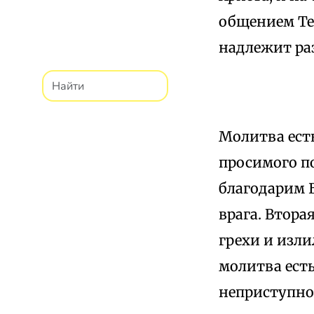
общением Те
надлежит ра
Молитва есть
просимого по
благодарим Б
врага. Втора
грехи и изли
молитва есть
неприступное