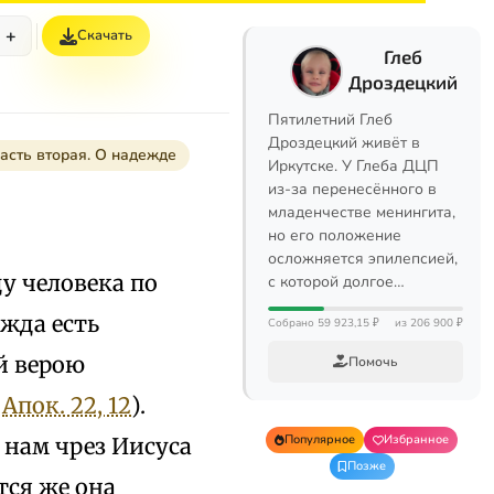
+
Скачать
Глеб
Дроздецкий
Пятилетний Глеб
Дроздецкий живёт в
асть вторая. О надежде
Иркутске. У Глеба ДЦП
из-за перенесённого в
младенчестве менингита,
но его положение
осложняется эпилепсией,
у человека по
с которой долгое…
жда есть
Собрано 59 923,15 ₽
из 206 900 ₽
й верою
Помочь
;
Апок. 22, 12
).
Популярное
Избранное
 нам чрез Иисуса
Позже
тся же она