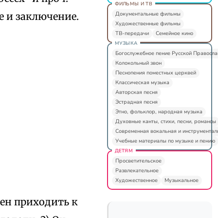
ФИЛЬМЫ И ТВ
Документальные фильмы
е и заключение.
Художественные фильмы
ТВ-передачи
Семейное кино
МУЗЫКА
Богослужебное пение Русской Правосл
Колокольный звон
Песнопения поместных церквей
Классическая музыка
Авторская песня
Эстрадная песня
Этно, фольклор, народная музыка
Духовные канты, стихи, песни, романсы
Современная вокальная и инструментал
Учебные материалы по музыке и пению
ДЕТЯМ
Просветительское
Развлекательное
Художественное
Музыкальное
ен приходить к