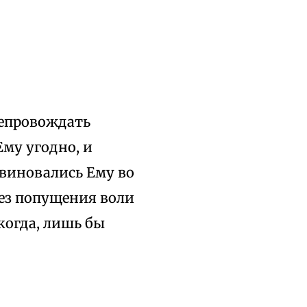
репровождать
Ему угодно, и
овиновались Ему во
 без попущения воли
когда, лишь бы