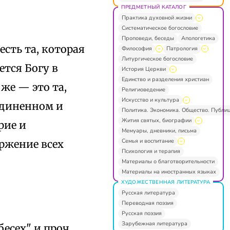
ПРЕДМЕТНЫЙ КАТАЛОГ
Практика духовной жизни
Систематическое богословие
Проповеди, беседы
Апологетика
сть та, которая
Философия
Патрология
Литургическое богословие
ется Богу в
История Церкви
Единство и разделения христиан
же — это та,
Религиоведение
Искусство и культура
единенном и
Политика. Экономика. Общество. Публи
Жития святых, биографии
рие и
Мемуары, дневники, письма
Семья и воспитание
ержение всех
Психология и терапия
Материалы о благотворительности
Материалы на иностранных языках
ХУДОЖЕСТВЕННАЯ ЛИТЕРАТУРА
Русская литература
Переводная поэзия
Русская поэзия
Зарубежная литература
есех" и проч.