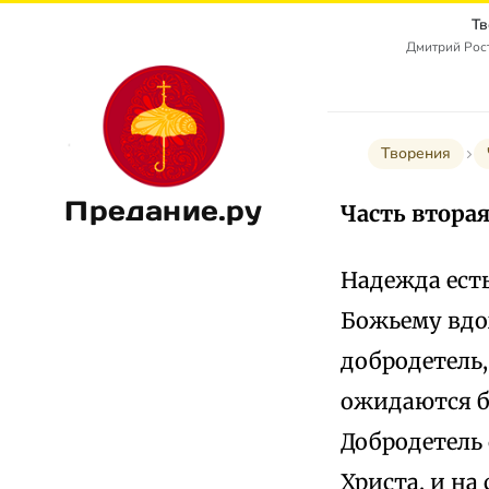
Тв
Дмитрий Рост
Творения
Предание.ру
Часть вторая
Надежда есть
Божьему вдо
добродетель,
ожидаются б
Добродетель 
Христа, и на