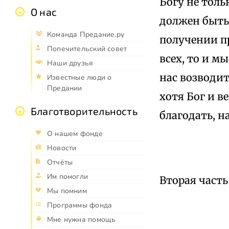
Богу не тольк
О нас
должен быть
Команда Предание.ру
получении пр
Попечительский совет
всех, то и м
Наши друзья
нас возводит
Известные люди о
Предании
хотя Бог и в
Благотворительность
благодать, н
О нашем фонде
Новости
Отчёты
Им помогли
Вторая часть
Мы помним
Программы фонда
Мне нужна помощь