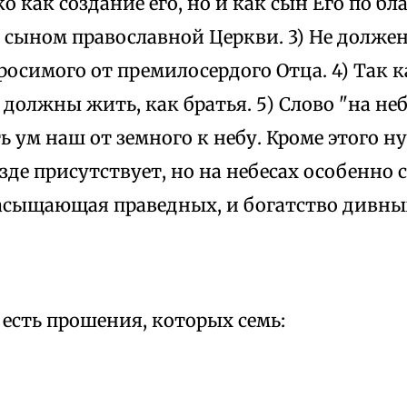
о как создание его, но и как сын Его по бла
 сыном православной Церкви. 3) Не должен
осимого от премилосердого Отца. 4) Так ка
ы должны жить, как братья. 5) Слово "на не
ь ум наш от земного к небу. Кроме этого н
езде присутствует, но на небесах особенно 
асыщающая праведных, и богатство дивных
 есть прошения, которых семь: