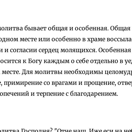
молитва бывает общая и особенная. Общая е
дном месте или особенно в храме воссыла
и согласии сердец молящихся. Особенная 
осится к Богу каждым о себе отдельно в у
 месте. Для молитвы необходимы целомуд
, примирение со врагами и прощение, отв
опечений и терпение с благодарением.
литва Господня? "Отче наш, Иже еси на неб