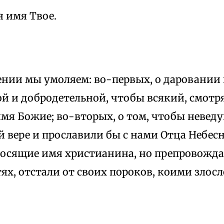
я имя Твое.
ении мы умоляем: во-первых, о даровании
й и добродетельной, чтобы всякий, смотря
мя Божие; во-вторых, о том, чтобы невед
 вере и прославили бы с нами Отца Небесно
носящие имя христианина, но препровожд
тях, отстали от своих пороков, коими злосл