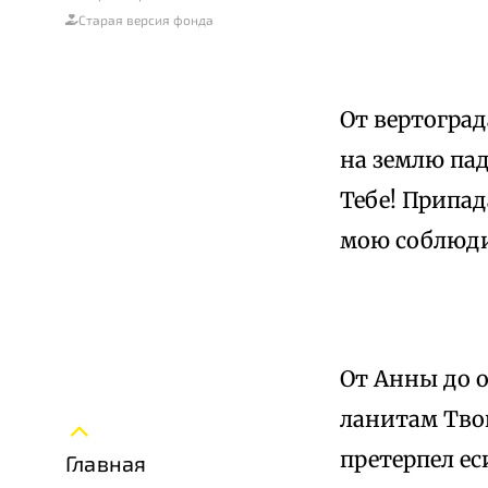
Старая версия фонда
От вертоград
на землю пад
Тебе! Припа
мою соблюди
От Анны до 
ланитам Твои
претерпел ес
Главная