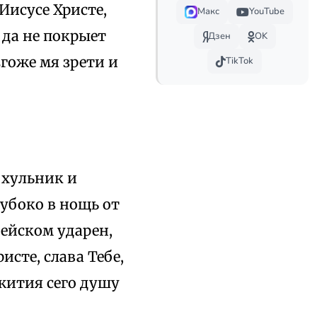
Иисусе Христе,
Макс
YouTube
 да не покрыет
Дзен
OK
Егоже мя зрети и
TikTok
 хульник и
убоко в нощь от
ейском ударен,
исте, слава Тебе,
 жития сего душу