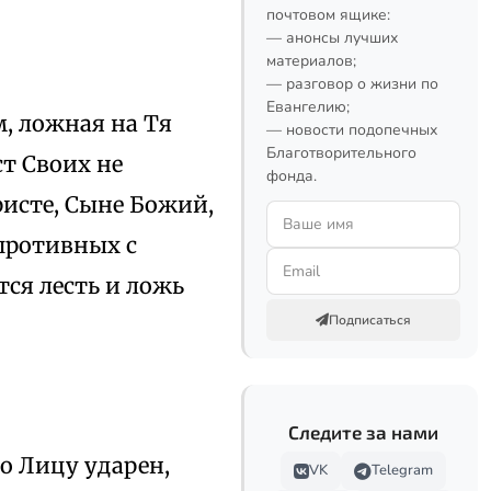
почтовом ящике:
— анонсы лучших
материалов;
— разговор о жизни по
Евангелию;
, ложная на Тя
— новости подопечных
Благотворительного
ст Своих не
фонда.
ристе, Сыне Божий,
 противных с
тся лесть и ложь
Подписаться
Следите за нами
о Лицу ударен,
VK
Telegram