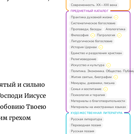
Современность. XX—XXI века
ПРЕДМЕТНЫЙ КАТАЛОГ
Практика духовной жизни
Систематическое богословие
Проповеди, беседы
Апологетика
Философия
Патрология
Литургическое богословие
История Церкви
Единство и разделения христиан
Религиоведение
Искусство и культура
Политика. Экономика. Общество. Публи
Жития святых, биографии
Мемуары, дневники, письма
 ятый и сильно
Семья и воспитание
Господи Иисусе
Психология и терапия
Материалы о благотворительности
 любовию Твоею
Материалы на иностранных языках
ХУДОЖЕСТВЕННАЯ ЛИТЕРАТУРА
оим грехом
Русская литература
Переводная поэзия
Русская поэзия