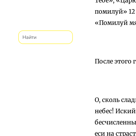
Тебе», «Цар
помилуй» 12
«Помилуй мя
После этого 
О, сколь сла
небес! Иский
бесчисленные
еси на страс