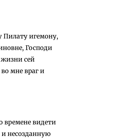
у Пилату игемону,
иновне, Господи
й жизни сей
во мне враг и
го времене видети
ю и несозданную