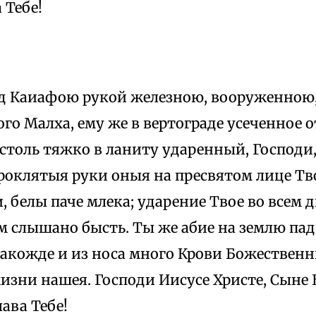
 Тебе!
д Каиафою рукой железною, вооруженною,
го Малха, ему же в вертограде усеченное о
 столь тяжко в ланиту ударенный, Господи
проклятыя руки оныя на пресвятом лице Тв
, белы паче млека; ударение Твое во всем 
 слышано бысть. Ты же абие на землю пад,
акожде и из носа много Крови Божественн
изни нашея. Господи Иисусе Христе, Сыне 
лава Тебе!