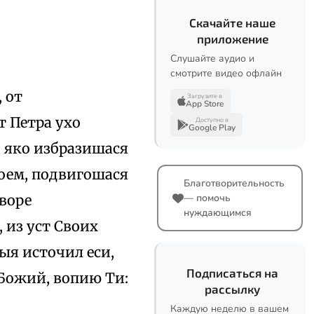
Скачайте наше
приложение
Слушайте аудио и
смотрите видео офлайн
 от
Загрузите в
App Store
т Петра ухо
Доступно в
Google Play
, яко избразишася
оем, подвигошася
Благотворительность
дворе
— помочь
нуждающимся
 из уст Своих
ыя источил еси,
Подписаться на
Божий, вопию Ти:
рассылку
Каждую неделю в вашем