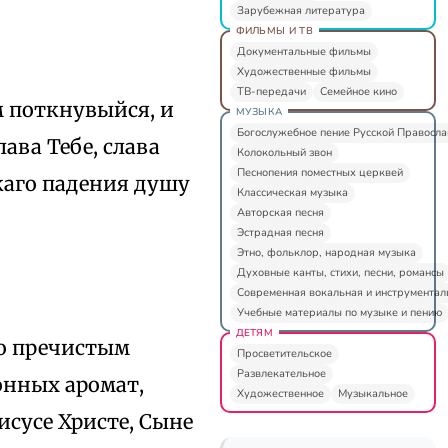
Зарубежная литература
ФИЛЬМЫ И ТВ
Документальные фильмы
Художественные фильмы
ТВ-передачи
Семейное кино
м поткнувыйся, и
МУЗЫКА
Богослужебное пение Русской Правосл
ава Тебе, слава
Колокольный звон
Песнопения поместных церквей
каго падения душу
Классическая музыка
Авторская песня
Эстрадная песня
Этно, фольклор, народная музыка
Духовные канты, стихи, песни, романсы
Современная вокальная и инструментал
Учебные материалы по музыке и пению
ДЕТЯМ
по пречистым
Просветительское
Развлекательное
онных аромат,
Художественное
Музыкальное
Иисусе Христе, Сыне