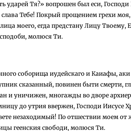
ть ударей Тя?» вопрошен был еси, Господи 
слава Тебе! Покрый прощением грехи моя,
лица моего, егда предстану Лицу Твоему, 
сподоби, молюся Ти.
нного соборища иудейскаго и Каиафы, аки
упник сказанный, повинен быти смерти, гл
ган и уничижен, многажды во дворе архиер
мницу до утрия ввержен, Господи Иисусе Хр
Свете незаходимый! По отшествии моем от
ицы геенския свободи, молюся Ти.