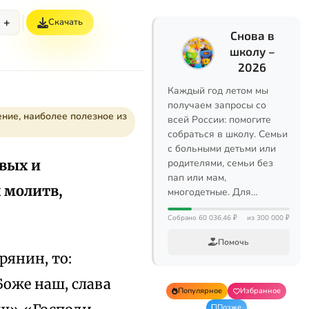
+
Скачать
Снова в
школу –
2026
Каждый год летом мы
получаем запросы со
ние, наиболее полезное из
всей России: помогите
собраться в школу. Семьи
с больными детьми или
овых и
родителями, семьи без
пап или мам,
 молитв,
многодетные. Для…
Собрано 60 036,46 ₽
из 300 000 ₽
Помочь
рянин, то:
Боже наш, слава
Популярное
Избранное
Позже