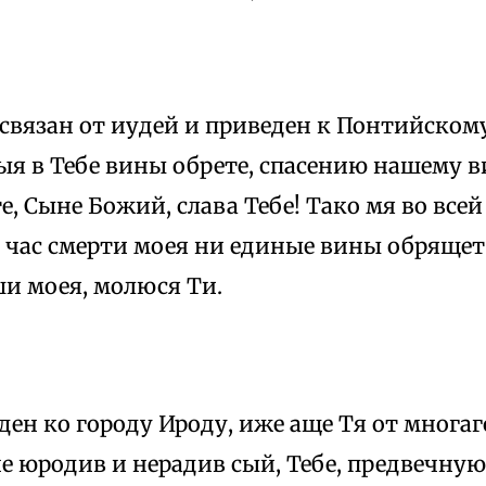
связан от иудей и приведен к Понтийском
ыя в Тебе вины обрете, спасению нашему в
е, Сыне Божий, слава Тебе! Тако мя во все
в час смерти моея ни единые вины обрящет 
ши моея, молюся Ти.
ден ко городу Ироду, иже аще Тя от многа
е юродив и нерадив сый, Тебе, предвечну