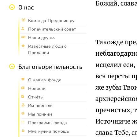
Божий, слава
О нас
Команда Предание.ру
Попечительский совет
Наши друзья
Такожде пре
Известные люди о
неблагодарно
Предании
исцелил еси,
Благотворительность
вся персты 
О нашем фонде
же зубы Твои
Новости
Отчёты
архиерейском
Им помогли
пречистых, т
Мы помним
Источниче ж
Программы фонда
Мне нужна помощь
слава Тебе, с