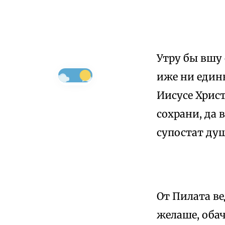
Утру бы вшу 
иже ни един
Иисусе Христ
сохрани, да 
супостат ду
От Пилата ве
желаше, обач