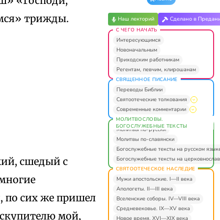
аш» «Господи,
имся» трижды.
Наш лекторий
Сделано в Предан
С ЧЕГО НАЧАТЬ
Интересующимся
Новоначальным
Приходским работникам
Регентам, певчим, клирошанам
СВЯЩЕННОЕ ПИСАНИЕ
Переводы Библии
Святоотеческие толкования
Современные комментарии
МОЛИТВОСЛОВЫ.
БОГОСЛУЖЕБНЫЕ ТЕКСТЫ
Молитвы по-русски
Молитвы по-славянски
Богослужебные тексты на русском язык
Богослужебные тексты на церковнослав
жий, сшедый с
СВЯТООТЕЧЕСКОЕ НАСЛЕДИЕ
 многие
Мужи апостольские. I—II века
Апологеты. II—III века
, по сих же пришел
Вселенские соборы. IV—VIII века
Средневековье. IX—XV века
Искупителю мой,
Новое время. XVI—XIX века