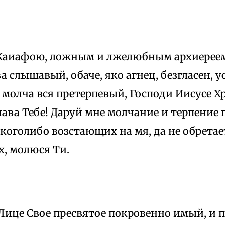
Каиафою, ложным и лжелюбным архиереем
а слышавый, обаче, яко агнец, безгласен, у
 молча вся претерпевый, Господи Иисусе Х
слава Тебе! Даруй мне молчание и терпение
 коголибо возстающих на мя, да не обретае
х, молюся Ти.
Лице Свое пресвятое покровенно имый, и п