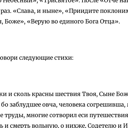
ю Небесный», «Трисвятое». После «Отче н
 раз. «Слава, и ныне», «Приидите поклон
, Боже», «Верую во единого Бога Отца».
говори следующие стихи:
дки и сколь красны шествия Твоя, Сыне Бо
 бо заблудшее овча, человека согрешивша,
 труды, многие сотворил еси путешествия
ть и смерть вольную, о нихже, Содетелю и 