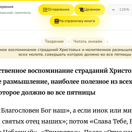
орения
−
Оглавление
Целиком
125%
овский, святитель
На страничку книги
Творения
Читать онлайн
нное воспоминание страданий Христовых и молитвенное размышле
всех молитв, совершать которое должно во все пятницы
рственное воспоминание страданий Христ
 размышление, наиболее полезное из всех
оторое должно во все пятницы
«Благословен Бог наш», а если инок или ми
святых отец наших»; потом «Слава Тебе, 