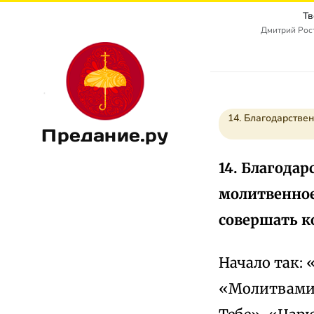
Тв
Дмитрий Рост
14. Благодарстве
Предание.ру
14. Благода
молитвенное
совершать к
Начало так: 
«Молитвами 