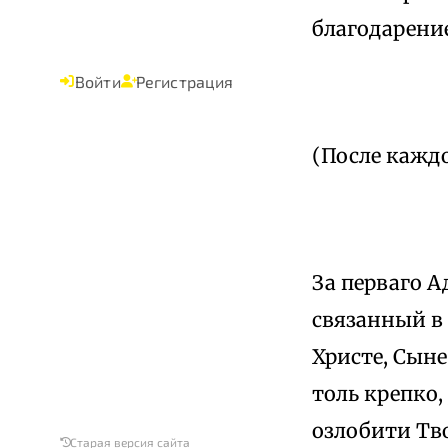
благодарение
Войти
Регистрация
(После каждо
За перваго А
связанный в
Христе, Сыне
толь крепко,
озлобити Тв
Старая версия сайта