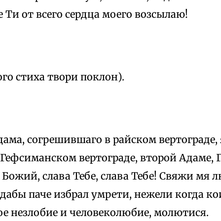
 Ти от всего сердца моего возсылаю!
го стиха твори поклон).
дама, согрешившаго в райском вертограде,
 Гефсиманском вертограде, второй Адаме, 
 Божий, слава Тебе, слава Тебе! Свяжи мя
 дабы паче избрал умрети, нежели когда к
ое незлобие и человеколюбие, молютися.