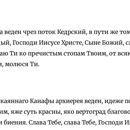
а веден чрез поток Кедрский, в пути же то
ый, Господи Иисусе Христе, Сыне Божий, сл
даю Ти ко пречистым стопам Твоим, от вся
, молюся Ти.
окаяннаго Каиафы архиерея веден, идеже 
м, яже суть красны, яко вертоград благов
и биения. Слава Тебе, слава Тебе, Господи 