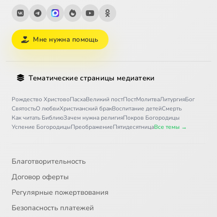
Мне нужна помощь
Тематические страницы медиатеки
Рождество Христово
Пасха
Великий пост
Пост
Молитва
Литургия
Бог
Святость
О любви
Христианский брак
Воспитание детей
Смерть
Как читать Библию
Зачем нужна религия
Покров Богородицы
Успение Богородицы
Преображение
Пятидесятница
Все темы →
Благотворительность
Договор оферты
Регулярные пожертвования
Безопасность платежей