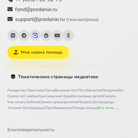
fond@predanie.ru
support@predanie.ru
(техн.вопросы)
Мне нужна помощь
Тематические страницы медиатеки
Рождество Христово
Пасха
Великий пост
Пост
Молитва
Литургия
Бог
Святость
О любви
Христианский брак
Воспитание детей
Смерть
Как читать Библию
Зачем нужна религия
Покров Богородицы
Успение Богородицы
Преображение
Пятидесятница
Все темы →
Благотворительность