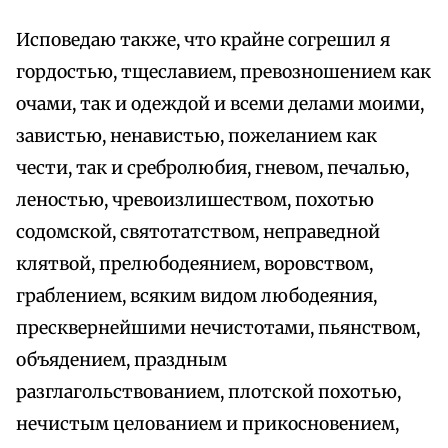
Исповедаю также, что крайне согрешил я
гордостью, тщеславием, превозношением как
очами, так и одеждой и всеми делами моими,
завистью, ненавистью, пожеланием как
чести, так и сребролюбия, гневом, печалью,
леностью, чревоизлишеством, похотью
содомской, святотатством, неправедной
клятвой, прелюбодеянием, воровством,
граблением, всяким видом любодеяния,
пресквернейшими нечистотами, пьянством,
объядением, праздным
разглагольствованием, плотской похотью,
нечистым целованием и прикосновением,