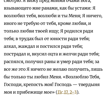
смотрю. Я вижу пред моими очами Бога,
взывающего мне ранами, как бы устами: Я
возлюбил тебя, возлюби и ты Меня; Я ничего,
иного не требую от тебя, кроме любви, и
только любви твоей ищу; Я родился ради
тебя; в трудах был от юности ради тебя;
алкал, жаждал и постился ради тебя;
пострадал и, вкусил оцта и желчи ради тебя;
распялся, получил раны и умер ради тебя; за
все же это Я ничего не желаю получить, лишь
бы только ты любил Меня. «Возлюблю Тебя,
Господи, крепость моя! Господь — твердыня
моя и прибежище мое» (
Пс.17, 2–3
).