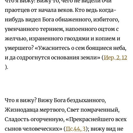
что я вижу! Вижу то, чего не видели очи
праотцев от начала веков. Кто ведь когда-
нибудь видел Бога обнаженного, избитого,
увенчанного тернием, напоенного оцтом с
желчью, израненного гвоздями и копием и
умершего? «Ужаснитесь о сем боящиеся неба,
и да содрогнутся основания земли» (
Иер. 2, 12
).
Что я вижу? Вижу Бога бездыханного,
Жизнодавца мертвого, Свет помраченный,
Сладость огорченную, «Прекраснейшего всех
сынов человеческих» (
Пс.44, 3
); вижу вид не