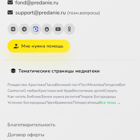
fond@predanie.ru
support@predanie.ru
(техн.вопросы)
Мне нужна помощь
Тематические страницы медиатеки
Рождество Христово
Пасха
Великий пост
Пост
Молитва
Литургия
Бог
Святость
О любви
Христианский брак
Воспитание детей
Смерть
Как читать Библию
Зачем нужна религия
Покров Богородицы
Успение Богородицы
Преображение
Пятидесятница
Все темы →
Благотворительность
Договор оферты