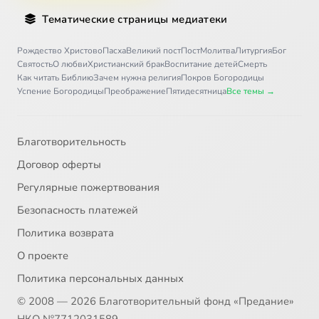
Тематические страницы медиатеки
Рождество Христово
Пасха
Великий пост
Пост
Молитва
Литургия
Бог
Святость
О любви
Христианский брак
Воспитание детей
Смерть
Как читать Библию
Зачем нужна религия
Покров Богородицы
Успение Богородицы
Преображение
Пятидесятница
Все темы →
Благотворительность
Договор оферты
Регулярные пожертвования
Безопасность платежей
Политика возврата
О проекте
Политика персональных данных
© 2008 — 2026 Благотворительный фонд «Предание»