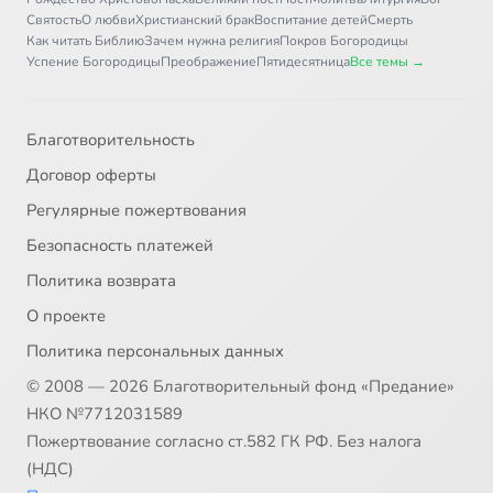
Святость
О любви
Христианский брак
Воспитание детей
Смерть
Как читать Библию
Зачем нужна религия
Покров Богородицы
Успение Богородицы
Преображение
Пятидесятница
Все темы →
Благотворительность
Договор оферты
Регулярные пожертвования
Безопасность платежей
Политика возврата
О проекте
Политика персональных данных
© 2008 — 2026 Благотворительный фонд «Предание»
НКО №7712031589
Пожертвование согласно ст.582 ГК РФ. Без налога
(НДС)