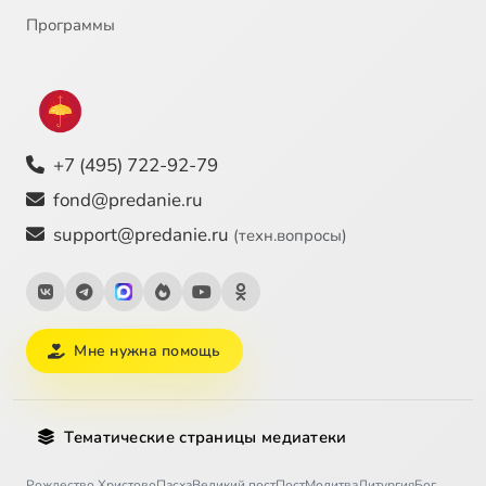
Программы
+7 (495) 722-92-79
fond@predanie.ru
support@predanie.ru
(техн.вопросы)
Мне нужна помощь
Тематические страницы медиатеки
Рождество Христово
Пасха
Великий пост
Пост
Молитва
Литургия
Бог