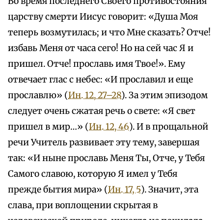
Во время последнего Своего противостояния
царству смерти Иисус говорит: «Душа Моя
теперь возмутилась; и что Мне сказать? Отче!
избавь Меня от часа сего! Но на сей час Я и
пришел. Отче! прославь имя Твое!». Ему
отвечает глас с небес: «И прославил и еще
прославлю» (
Ин. 12, 27–28
). За этим эпизодом
следует очень сжатая речь о свете: «Я свет
пришел в мир…» (
Ин. 12, 46
). И в прощальной
речи Учитель развивает эту тему, завершая
так: «И ныне прославь Меня Ты, Отче, у Тебя
Самого славою, которую Я имел у Тебя
прежде бытия мира» (
Ин. 17, 5
). Значит, эта
слава, при воплощении скрытая в