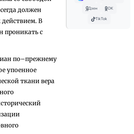
Дзен
OK
всегда должен
TikTok
 действием. В
 проникать с
тиан по–прежнему
ое упоенное
ческой ткани вера
нного
исторический
изации
овного