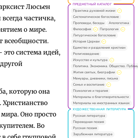
ПРЕДМЕТНЫЙ КАТАЛОГ
Марксист Люсьен
Практика духовной жизни
 всегда частичка,
Систематическое богословие
Проповеди, беседы
Апологетика
нятием о мире.
Философия
Патрология
Литургическое богословие
от всеобщности.
История Церкви
Единство и разделения христиан
 это система идей,
Религиоведение
Искусство и культура
 другой
Политика. Экономика. Общество. Публи
Жития святых, биографии
Мемуары, дневники, письма
Семья и воспитание
ба, которую она
Психология и терапия
Материалы о благотворительности
. Христианство
Материалы на иностранных языках
ХУДОЖЕСТВЕННАЯ ЛИТЕРАТУРА
мира. Оно просто
Русская литература
Переводная поэзия
скупителем. Во
Русская поэзия
Зарубежная литература
 в себе групповой