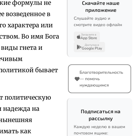
ские формулы не
Скачайте наше
приложение
е возведенное в
Слушайте аудио и
го характера или
смотрите видео офлайн
твом. Во имя Бога
Загрузите в
App Store
Доступно в
 виды гнета и
Google Play
речивым
 политикой бывает
Благотворительность
— помочь
нуждающимся
ет политическую
и надежда на
Подписаться на
рассылку
ы нынешняя
Каждую неделю в вашем
имать как
почтовом ящике: