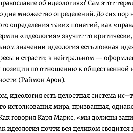
православие об идеологиях? Сам этот терм
 дня множество определений. До сих пор 
го определения таких понятий, как «прав
ермин «идеология» звучит то критически, 
ном значении идеология есть ложная иде
ресы и страсти; в нейтральном — оформле
й позиции по отношению к общественной 
ности (Раймон Арон).
ом, идеология есть целостная система ис–
го истолкования мира, призванная, однако
 Как говорил Карл Маркс, «мы должны зан
ак идеология почти вся целиком сводится