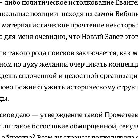
— либо политическое истолкование Еванге
икальные позиции, исходя из самой Библии
 материалистическое прочтение некоторы
о для меня очевидно, что Новый Завет этог
к такого рода поисков заключается, как м
дном по духу желании очерчивать концепци
ждешь сплоченной и целостной организаци
Слово Божие служить историческому стру
ды.
йское дело — утверждение такой Прометеев
т ли такое богословие обмирщенной, секу
 общества? Всем ли странам подходит эта