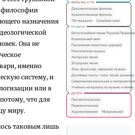
ФИЛЬМЫ И ТВ
Документальные фильмы
же философии
Художественные фильмы
щающего назначения
ТВ-передачи
Семейное кино
МУЗЫКА
идеологической
Богослужебное пение Русской Правосл
Колокольный звон
овек. Она не
Песнопения поместных церквей
Классическая музыка
ческое
Авторская песня
Эстрадная песня
твари, именно
Этно, фольклор, народная музыка
Духовные канты, стихи, песни, романсы
ескую систему, и
Современная вокальная и инструментал
ологизации или в
Учебные материалы по музыке и пению
ДЕТЯМ
потому, что для
Просветительское
Развлекательное
щу миру.
Художественное
Музыкальное
илось таковым лишь