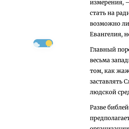
измерения, 
стать на рад
возможно ли
Евангелия, н
Главный поро
весьма запа
том, как жа
заставлять 
людской сре
Разве библе
предполагае
организации