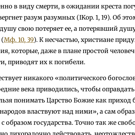
нно в виду смерти, в ожидании креста по
ергнет разум разумных (IKop. 1, 19). Об это
душу свою потеряет ее, а потерявший душ
 (
Мф. 10, 39
). К несчастью, христиане при
я, которые, даже в плане простой челове
, приводят их к погибели.
ествует никакого «политического богосло
редние века приводились, чтобы оправдать
льзя понимать Царство Божие как приход б
народов властвуют над ними», а сам образ
с образом государства. Точно так же своб
но лихорадочно действовать, неотождеств