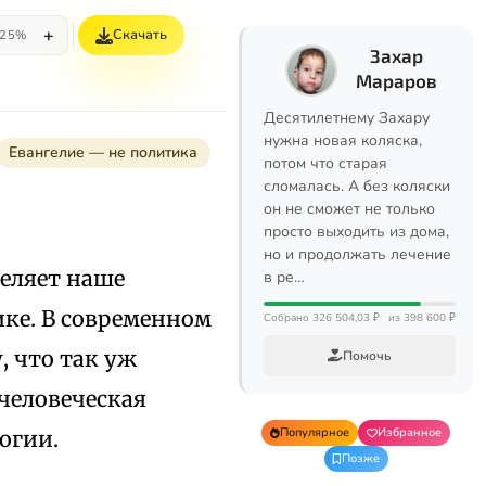
+
Скачать
25%
Захар
Мараров
Десятилетнему Захару
нужна новая коляска,
Евангелие — не политика
потом что старая
сломалась. А без коляски
он не сможет не только
просто выходить из дома,
но и продолжать лечение
деляет наше
в ре…
ике. В современном
Собрано 326 504,03 ₽
из 398 600 ₽
, что так уж
Помочь
 человеческая
Популярное
Избранное
огии.
Позже