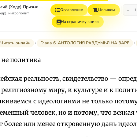
Митрополит Георгий (Ходр) Призыв Духа
−
Оглавление
Целиком
1
одр), митрополит
На страничку книги
Читать онлайн
Глава 6. АНТОЛОГИЯ РАЗДУМЬЯ НА ЗАРЕ
 не политика
ейская реальность, свидетельство — опре
религиозному миру, к культуре и к полит
киваемся с идеологиями не только потому
еменный человек, но и потому, что всякая
т более или менее откровенную дань идеол