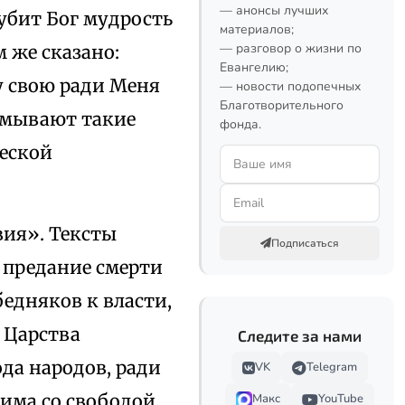
— анонсы лучших
губит Бог мудрость
материалов;
— разговор о жизни по
м же сказано:
Евангелию;
у свою ради Меня
— новости подопечных
Благотворительного
думывают такие
фонда.
ческой
вия». Тексты
Подписаться
 предание смерти
едняков к власти,
 Царства
Следите за нами
ода народов, ради
VK
Telegram
има со свободой
Макс
YouTube