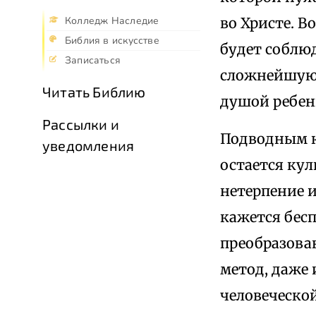
во Христе. 
Колледж Наследие
Библия в искусстве
будет соблюд
Записаться
сложнейшую 
Читать Библию
душой ребен
Рассылки и
Подводным к
уведомления
остается ку
нетерпение и
кажется бесп
преобразова
метод, даже
человеческой