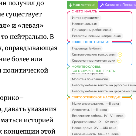
ин получил до
Наш лекторий
Сделано в Предан
С ЧЕГО НАЧАТЬ
не существует
Интересующимся
Новоначальным
ая» и «левая»
Приходским работникам
то нейтрально. В
Регентам, певчим, клирошанам
СВЯЩЕННОЕ ПИСАНИЕ
я, оправдывающая
Переводы Библии
Святоотеческие толкования
ние более или
Современные комментарии
МОЛИТВОСЛОВЫ.
и политической
БОГОСЛУЖЕБНЫЕ ТЕКСТЫ
Молитвы по-русски
Молитвы по-славянски
Богослужебные тексты на русском язык
Богослужебные тексты на церковнослав
торико–
СВЯТООТЕЧЕСКОЕ НАСЛЕДИЕ
Мужи апостольские. I—II века
, давать указания
Апологеты. II—III века
Вселенские соборы. IV—VIII века
иматься историей
Средневековье. IX—XV века
Новое время. XVI—XIX века
 к концепции этой
Современность. XX—XXI века