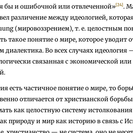
[24]
тя бы и ошибочной или отвлеченной»
. 
ел различение между идеологией, которая
uung (мировоззрением), т. е. целостным по
ть такое понятие о мире, которое уводит 
м диалектика. Во всех случаях идеология —
логически связанная с экономической или
й.
ия есть частичное понятие о мире, то борь
твенно отличается от христианской борьбы
мать как целостную систему истолкования 
ак природу и мир как историю в связь с И
е, христианство — не система, оно не несет