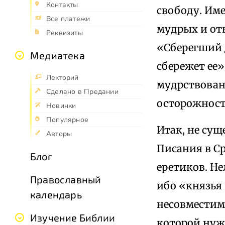
Контакты
свободу. Име
Все платежи
мудрых и отв
Реквизиты
«Сберегший 
Медиатека
сбережет ее»
Лекторий
мудрствовани
Сделано в Предании
осторожности
Новинки
Популярное
Итак, не сущ
Авторы
Писания в С
Блог
еретиков. Не
Православный
ибо «князья 
календарь
несовместим 
Изучение Библии
которой нуж