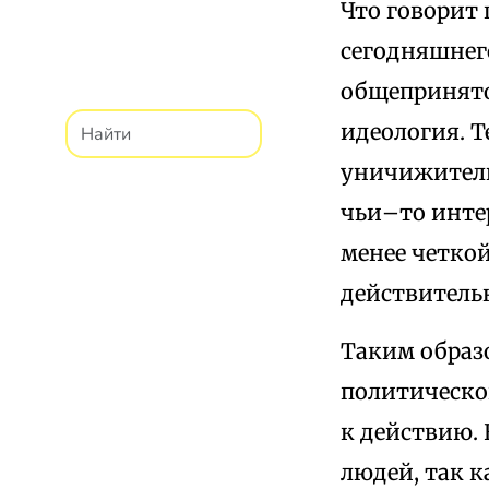
Что говорит 
сегодняшнего
общепринято
идеология. Т
уничижитель
чьи–то инте
менее четко
действитель
Таким образ
политическо
к действию.
людей, так к