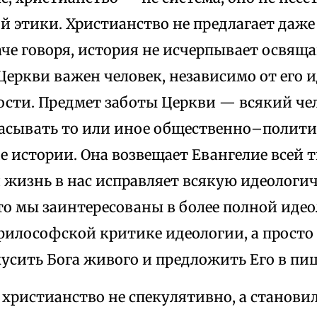
ой этики. Христианство не предлагает да
аче говоря, история не исчерпывает освя
Церкви важен человек, независимо от его 
сти. Предмет заботы Церкви — всякий чел
асывать то или иное общественно–полити
 истории. Она возвещает Евангелие всей 
 жизнь в нас исправляет всякую идеологич
то мы заинтересованы в более полной иде
илософской критике идеологии, а просто 
усить Бога живого и предложить Его в пи
 христианство не спекулятивно, а станов