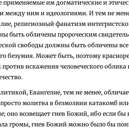
се применяемые им догматические и этиче
и между ним и идеологиями. И тем не мене
илие, религиозный фанатизм интегристско
ны быть обличены пророческим свидетельс
ческой свободы должны быть обличены все
го безумия. Может быть, поэтому красно
 против искажения человеческого облика
чество.
литикой, Евангелие, тем не менее, облича
 просто молитва в безмолвии катакомб ил
е; оно возвещает гнев Божий, ибо если б
ала громы, гнев Божий можно было бы пон