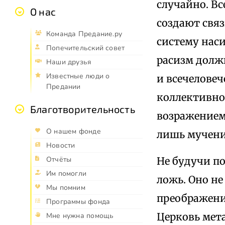
случайно. В
О нас
создают связ
Команда Предание.ру
систему нас
Попечительский совет
расизм долж
Наши друзья
Известные люди о
и всечелове
Предании
коллективно
Благотворительность
возражением
О нашем фонде
лишь мучени
Новости
Не будучи по
Отчёты
Им помогли
ложь. Оно не
Мы помним
преображени
Программы фонда
Церковь мет
Мне нужна помощь