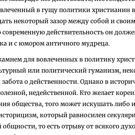
Вовлеченный в гущу политики христианин 
ать некоторый зазор между собой и своим
современную действительность он должен
ка и с юмором античного мудреца.
амнем для вовлеченных в политику хрис
льтурный или политический гуманизм, нек
 забота о действенности. Однако в истори
олезной, недейственной. Кто желает коре
ния общества, того может искушать либо 
 историцизм, который равносилен секуляр
 общности, то есть отрыву от всякого дух