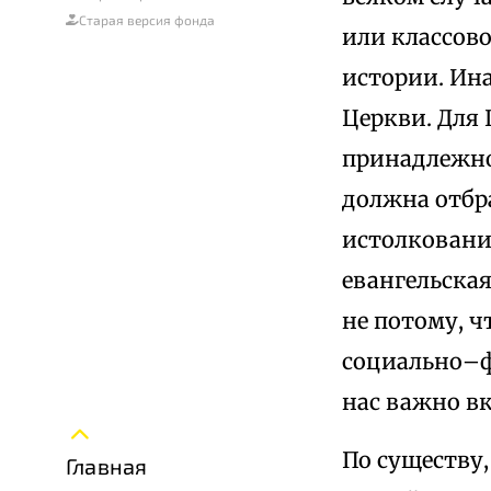
Старая версия фонда
или классов
истории. Ин
Церкви. Для 
принадлежно
должна отбр
истолкование
евангельская
не потому, ч
социально–ф
нас важно вк
По существу,
Главная