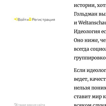
истории, хо
Гольдман выв
Войти
Регистрация
и Weltanscha
Идеология ес
Оно ниже, че
всегда социо
группировко
Если идеолог
ведет, качес
нельзя пони
ставит мир к
всяком случа
Старая версия сайта