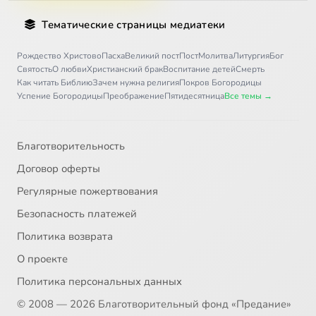
Тематические страницы медиатеки
Рождество Христово
Пасха
Великий пост
Пост
Молитва
Литургия
Бог
Святость
О любви
Христианский брак
Воспитание детей
Смерть
Как читать Библию
Зачем нужна религия
Покров Богородицы
Успение Богородицы
Преображение
Пятидесятница
Все темы →
Благотворительность
Договор оферты
Регулярные пожертвования
Безопасность платежей
Политика возврата
О проекте
Политика персональных данных
© 2008 — 2026 Благотворительный фонд «Предание»