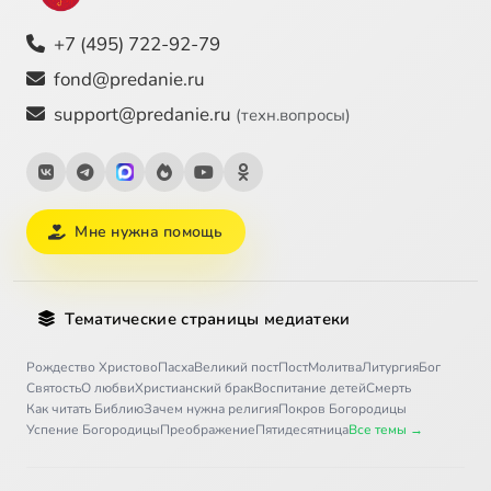
+7 (495) 722-92-79
fond@predanie.ru
support@predanie.ru
(техн.вопросы)
Мне нужна помощь
Тематические страницы медиатеки
Рождество Христово
Пасха
Великий пост
Пост
Молитва
Литургия
Бог
Святость
О любви
Христианский брак
Воспитание детей
Смерть
Как читать Библию
Зачем нужна религия
Покров Богородицы
Успение Богородицы
Преображение
Пятидесятница
Все темы →