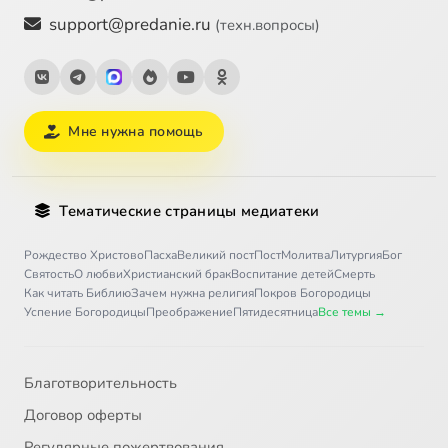
support@predanie.ru
(техн.вопросы)
Мне нужна помощь
Тематические страницы медиатеки
Рождество Христово
Пасха
Великий пост
Пост
Молитва
Литургия
Бог
Святость
О любви
Христианский брак
Воспитание детей
Смерть
Как читать Библию
Зачем нужна религия
Покров Богородицы
Успение Богородицы
Преображение
Пятидесятница
Все темы →
Благотворительность
Договор оферты
Регулярные пожертвования