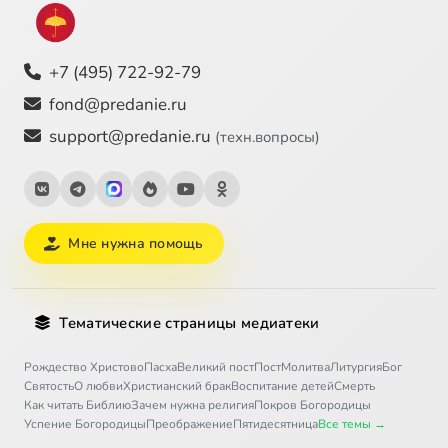
+7 (495) 722-92-79
fond@predanie.ru
support@predanie.ru
(техн.вопросы)
Мне нужна помощь
Тематические страницы медиатеки
Рождество Христово
Пасха
Великий пост
Пост
Молитва
Литургия
Бог
Святость
О любви
Христианский брак
Воспитание детей
Смерть
Как читать Библию
Зачем нужна религия
Покров Богородицы
Успение Богородицы
Преображение
Пятидесятница
Все темы →