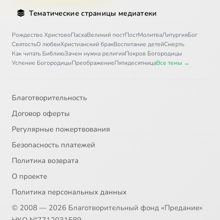
Тематические страницы медиатеки
Рождество Христово
Пасха
Великий пост
Пост
Молитва
Литургия
Бог
Святость
О любви
Христианский брак
Воспитание детей
Смерть
Как читать Библию
Зачем нужна религия
Покров Богородицы
Успение Богородицы
Преображение
Пятидесятница
Все темы →
Благотворительность
Договор оферты
Регулярные пожертвования
Безопасность платежей
Политика возврата
О проекте
Политика персональных данных
© 2008 — 2026 Благотворительный фонд «Предание»