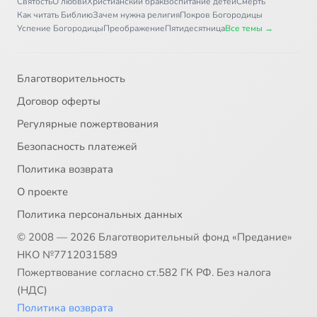
Святость
О любви
Христианский брак
Воспитание детей
Смерть
Как читать Библию
Зачем нужна религия
Покров Богородицы
Успение Богородицы
Преображение
Пятидесятница
Все темы →
Благотворительность
Договор оферты
Регулярные пожертвования
Безопасность платежей
Политика возврата
О проекте
Политика персональных данных
© 2008 — 2026 Благотворительный фонд «Предание»
НКО №7712031589
Пожертвование согласно ст.582 ГК РФ. Без налога
(НДС)
Политика возврата