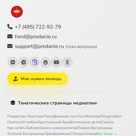
+7 (495) 722-92-79
fond@predanie.ru
support@predanie.ru
(техн.вопросы)
Мне нужна помощь
Тематические страницы медиатеки
Рождество Христово
Пасха
Великий пост
Пост
Молитва
Литургия
Бог
Святость
О любви
Христианский брак
Воспитание детей
Смерть
Как читать Библию
Зачем нужна религия
Покров Богородицы
Успение Богородицы
Преображение
Пятидесятница
Все темы →