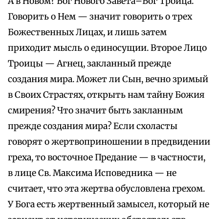
А в Новом? Бог Нового Завета–Бог Троица.
Говорить о Нем — значит говорить о трех
Божественных Лицах, и лишь затем
приходит мысль о единосущии. Второе Лицо
Троицы — Агнец, закланный прежде
создания мира. Может ли Сын, вечно зримый
в Своих Страстях, открыть нам тайну Божия
смирения? Что значит быть закланным
прежде создания мира? Если схоласты
говорят о жертвоприношении в предвидении
греха, то восточное Предание — в частности,
в лице Св. Максима Исповедника — не
считает, что эта жертва обусловлена грехом.
У Бога есть жертвенный замысел, который не