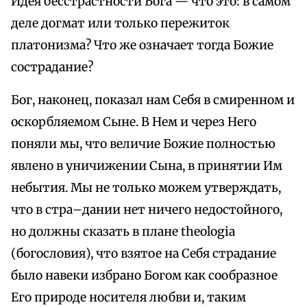
Идея бесстрастности Бога — что это: в самом
деле догмат или только пережиток
платонизма? Что же означает тогда Божие
сострадание?
Бог, наконец, показал нам Себя в смиренном и
оскорбляемом Сыне. В Нем и через Него
поняли мы, что величие Божие полностью
явлено в уничижении Сына, в принятии Им
небытия. Мы не только можем утверждать,
что в стра–дании нет ничего недостойного,
но должны сказать в плане theologia
(богословия), что взятое на Себя страдание
было навеки избрано Богом как сообразное
Его природе носителя любви и, таким