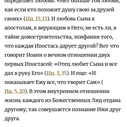
определяет любовь: «Нет больше той любви,
как если кто положит душу свою за друзей
своих» (
Ин. 15, 13
). И любовь Сына к
апостолам, к верующим в Него, не есть ли, в
тайне домостроительства, эпифания того,
что каждая Ипостась дарует другой? Вот что
говорит Иоанн о вечном отношении двух
первых Ипостасей: «Отец любит Сына и все
дал в руку Его» (
Ин. 3, 35
). И еще: «И
показывает Ему все, что творит Сам» (
Ин. 5, 20
). В этом внутреннем отношении
жизнь каждого из Божественных Лиц отдана
другому; так совершается познание Ими друг
друга.