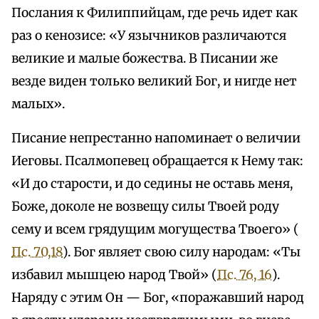
Послания к Филиппийцам, где речь идет как
раз о кенозисе: «У язычников различаются
великие и малые божества. В Писании же
везде виден только великий Бог, и нигде нет
малых».
Писание непрестанно напоминает о величии
Иеговы. Псалмопевец обращается к Нему так:
«И до старости, и до седины не оставь меня,
Боже, доколе не возвещу силы Твоей роду
сему и всем грядущим могущества Твоего» (
Пс. 70,18
). Бог являет свою силу народам: «Ты
избавил мышцею народ Твой» (
Пс. 76, 16
).
Наряду с этим Он — Бог, «поражавший народ