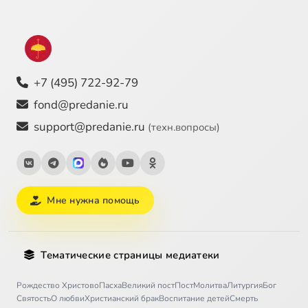
+7 (495) 722-92-79
fond@predanie.ru
support@predanie.ru
(техн.вопросы)
Мне нужна помощь
Тематические страницы медиатеки
Рождество Христово
Пасха
Великий пост
Пост
Молитва
Литургия
Бог
Святость
О любви
Христианский брак
Воспитание детей
Смерть