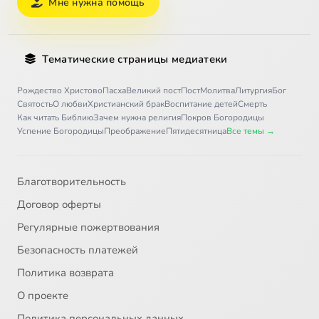
Мне нужна помощь
Тематические страницы медиатеки
Рождество Христово
Пасха
Великий пост
Пост
Молитва
Литургия
Бог
Святость
О любви
Христианский брак
Воспитание детей
Смерть
Как читать Библию
Зачем нужна религия
Покров Богородицы
Успение Богородицы
Преображение
Пятидесятница
Все темы →
Благотворительность
Договор оферты
Регулярные пожертвования
Безопасность платежей
Политика возврата
О проекте
Политика персональных данных