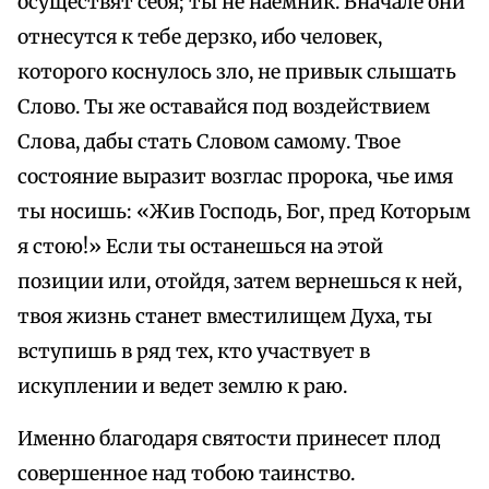
осуществят себя; ты не наемник. Вначале они
отнесутся к тебе дерзко, ибо человек,
которого коснулось зло, не привык слышать
Слово. Ты же оставайся под воздействием
Слова, дабы стать Словом самому. Твое
состояние выразит возглас пророка, чье имя
ты носишь: «Жив Господь, Бог, пред Которым
я стою!» Если ты останешься на этой
позиции или, отойдя, затем вернешься к ней,
твоя жизнь станет вместилищем Духа, ты
вступишь в ряд тех, кто участвует в
искуплении и ведет землю к раю.
Именно благодаря святости принесет плод
совершенное над тобою таинство.