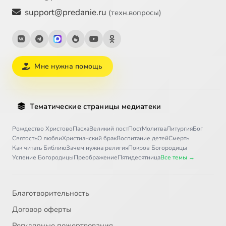
support@predanie.ru
(техн.вопросы)
Мне нужна помощь
Тематические страницы медиатеки
Рождество Христово
Пасха
Великий пост
Пост
Молитва
Литургия
Бог
Святость
О любви
Христианский брак
Воспитание детей
Смерть
Как читать Библию
Зачем нужна религия
Покров Богородицы
Успение Богородицы
Преображение
Пятидесятница
Все темы →
Благотворительность
Договор оферты
Регулярные пожертвования