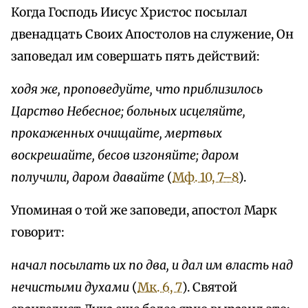
Когда Господь Иисус Христос посылал
двенадцать Своих Апостолов на служение, Он
заповедал им совершать пять действий:
ходя же, проповедуйте, что приблизилось
Царство Небесное; больных исцеляйте,
прокаженных очищайте, мертвых
воскрешайте, бесов изгоняйте; даром
получили, даром давайте
(
Мф. 10, 7–8
).
Упоминая о той же заповеди, апостол Марк
говорит:
начал посылать их по два, и дал им власть над
нечистыми духами
(
Мк. 6, 7
). Святой