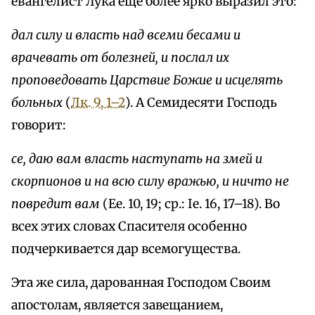
евангелист Лука еще более ярко выразил это:
дал силу и власть над всеми бесами и
врачевать от болезней, и послал их
проповедовать Царствие Божие и исцелять
больных
(
Лк. 9, 1–2
). А Семидесяти Господь
говорит:
се, даю вам власть наступать на змей и
скорпионов и на всю силу вражью, и ничто не
повредит вам
(Ee. 10, 19; ср.: Ie. 16, 17–18). Во
всех этих словах Спасителя особенно
подчеркивается дар всемогущества.
Эта же сила, дарованная Господом Своим
апостолам, является завещанием,