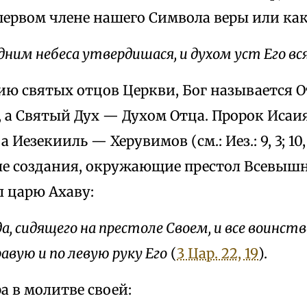
первом члене нашего Символа веры или как
ним небеса утвердишася, и духом уст Его вся
ию святых отцов Церкви, Бог называется 
, а Святый Дух — Духом Отца. Пророк Исаи
, а Иезекииль — Херувимов (см.: Иез.: 9, 3; 10
е создания, окружающие престол Всевышне
л царю Ахаву:
да, сидящего на престоле Своем, и все воинст
равую и по левую руку Его
(
3 Цар. 22, 19
).
а в молитве своей: