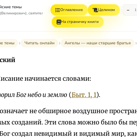
йские темы
−
Оглавление
Целиком
1
(Велимирович), святитель
На страничку книги
ие темы
Читать онлайн
Ангелы — наши старшие братья
ьский
исание начинается словами:
ворил Бог небо и землю
(
Быт. 1, 1
).
 означает не обширное воздушное простран
ых созданий. Эти слова можно было бы п
 Бог создал невидимый и видимый мир, ка