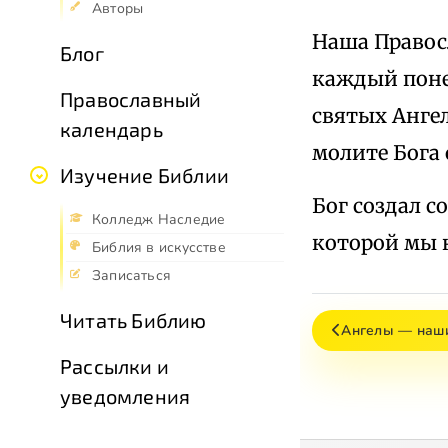
Авторы
Наша Правос
Блог
каждый поне
Православный
святых Ангел
календарь
молите Бога о
Изучение Библии
Бог создал с
Колледж Наследие
которой мы 
Библия в искусстве
Записаться
Читать Библию
Ангелы — наши
Рассылки и
уведомления