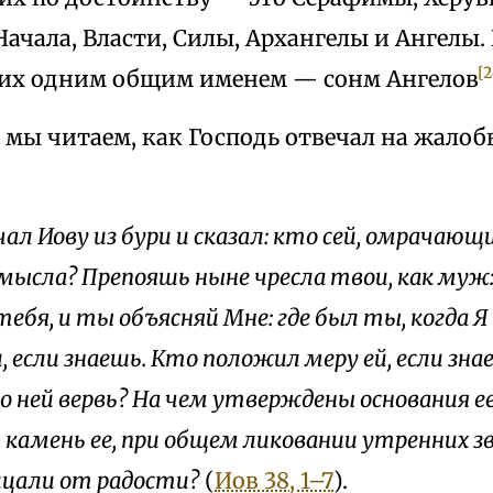
Начала, Власти, Силы, Архангелы и Ангелы.
[2
их одним общим именем — сонм Ангелов
 мы читаем, как Господь отвечал на жалоб
ал Иову из бури и сказал: кто сей, омрачающ
смысла? Препояшь ныне чресла твои, как муж:
ебя, и ты объясняй Мне: где был ты, когда Я
 если знаешь. Кто положил меру ей, если зна
о ней вервь? На чем утверждены основания е
камень ее, при общем ликовании утренних зве
цали от радости?
(
Иов 38, 1–7
).