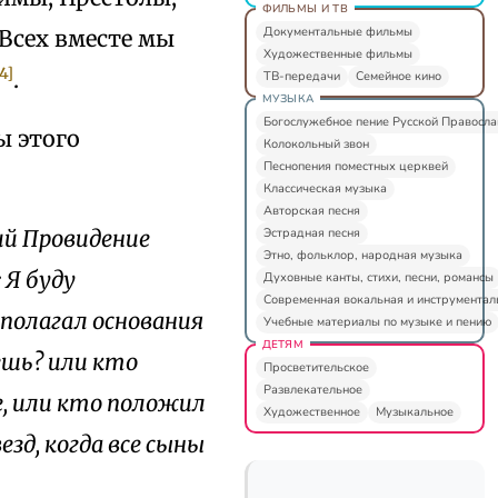
ФИЛЬМЫ И ТВ
Документальные фильмы
 Всех вместе мы
Художественные фильмы
4]
.
ТВ-передачи
Семейное кино
МУЗЫКА
Богослужебное пение Русской Правосл
ы этого
Колокольный звон
Песнопения поместных церквей
Классическая музыка
Авторская песня
Эстрадная песня
ий Провидение
Этно, фольклор, народная музыка
 Я буду
Духовные канты, стихи, песни, романсы
Современная вокальная и инструментал
 полагал основания
Учебные материалы по музыке и пению
ДЕТЯМ
ешь? или кто
Просветительское
Развлекательное
е, или кто положил
Художественное
Музыкальное
зд, когда все сыны