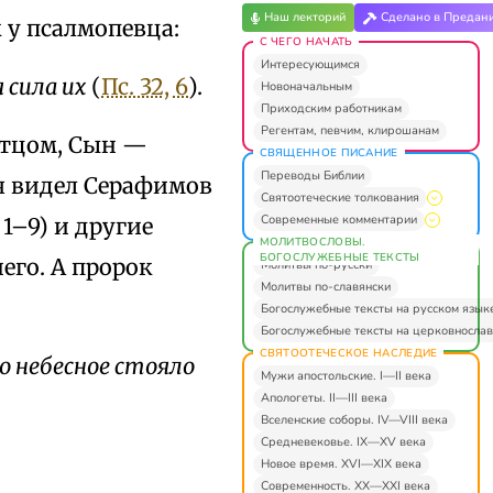
Наш лекторий
Сделано в Предан
 у псалмопевца:
С ЧЕГО НАЧАТЬ
Интересующимся
 сила их
(
Пс. 32, 6
).
Новоначальным
Приходским работникам
Регентам, певчим, клирошанам
Отцом, Сын —
СВЯЩЕННОЕ ПИСАНИЕ
Переводы Библии
я видел Серафимов
Святоотеческие толкования
Современные комментарии
, 1–9) и другие
МОЛИТВОСЛОВЫ.
БОГОСЛУЖЕБНЫЕ ТЕКСТЫ
го. А пророк
Молитвы по-русски
Молитвы по-славянски
Богослужебные тексты на русском язык
Богослужебные тексты на церковнослав
СВЯТООТЕЧЕСКОЕ НАСЛЕДИЕ
во небесное стояло
Мужи апостольские. I—II века
Апологеты. II—III века
Вселенские соборы. IV—VIII века
Средневековье. IX—XV века
Новое время. XVI—XIX века
Современность. XX—XXI века