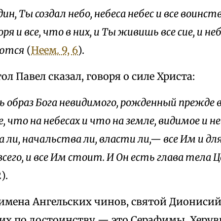
дин, Ты создал небо, небеса небес и все воинств
оря и все, что в них, и Ты живишь все сие, и н
яются
(
Неем. 9, 6
).
ол Павел сказал, говоря о силе Христа:
 образ Бога невидимого, рожденный прежде в
е, что на небесах и что на земле, видимое и 
а ли, начальства ли, власти ли,— все Им и для 
сего, и все Им стоит. И Он есть глава тела 
).
 имена Ангельских чинов, святой Диониси
 их по достоинству — это Серафимы, Херув