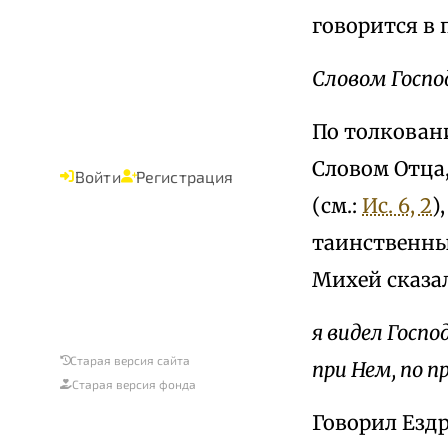
говорится в 
Словом Господ
По толкован
Словом Отца
Войти
Регистрация
(см.:
Ис. 6, 2
)
таинственны
Михей сказа
я видел Госпо
Старая версия сайта
при Нем, по п
Старая версия фонда
Говорил Ездр