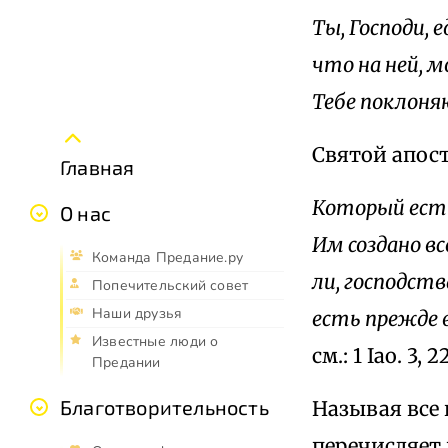
Ты, Господи, е
что на ней, м
Тебе поклон
Святой апост
Главная
Который есть
О нас
Им создано вс
Команда Предание.ру
ли, господств
Попечительский совет
Наши друзья
есть прежде в
Известные люди о
см.: 1 Iao. 3, 22
Предании
Благотворительность
Называя все
перечисляет