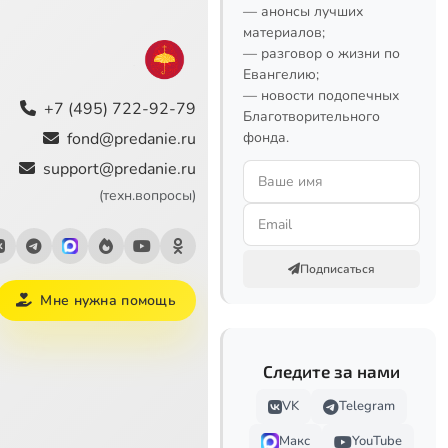
— анонсы лучших
материалов;
— разговор о жизни по
Евангелию;
— новости подопечных
+7 (495) 722-92-79
Благотворительного
fond@predanie.ru
фонда.
support@predanie.ru
(техн.вопросы)
Подписаться
Мне нужна помощь
Следите за нами
VK
Telegram
Макс
YouTube