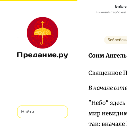
Библе
Николай Сербский 
Библейск
Предание.ру
Сонм Ангел
Священное П
В начале сот
"Небо" здесь
мир невидим
так: вначале