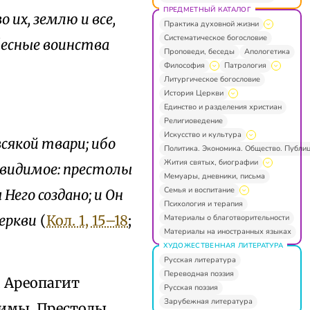
ПРЕДМЕТНЫЙ КАТАЛОГ
о их, землю и все,
Практика духовной жизни
Систематическое богословие
ебесные воинства
Проповеди, беседы
Апологетика
Философия
Патрология
Литургическое богословие
История Церкви
Единство и разделения христиан
Религиоведение
Искусство и культура
сякой твари; ибо
Политика. Экономика. Общество. Публи
Жития святых, биографии
невидимое: престолы
Мемуары, дневники, письма
Семья и воспитание
Него создано; и Он
Психология и терапия
Церкви
(
Кол. 1, 15–18
;
Материалы о благотворительности
Материалы на иностранных языках
ХУДОЖЕСТВЕННАЯ ЛИТЕРАТУРА
Русская литература
Переводная поэзия
й Ареопагит
Русская поэзия
Зарубежная литература
имы, Престолы,