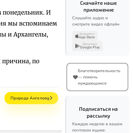
Скачайте наше
приложение
 понедельник. И
Слушайте аудио и
ния мы вспоминаем
смотрите видео офлайн
лы и Архангелы,
Загрузите в
App Store
Доступно в
Google Play
я причина, по
Благотворительность
— помочь
нуждающимся
Природа Ангеловg
Подписаться на
рассылку
Каждую неделю в вашем
почтовом ящике: