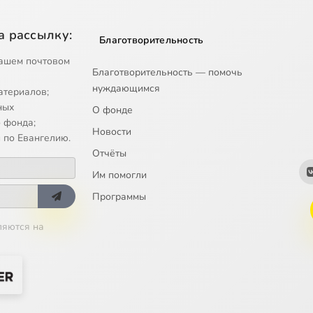
а рассылку:
Благотворительность
ашем почтовом
Благотворительность — помочь
нуждающимся
атериалов;
ных
О фонде
 фонда;
Новости
 по Евангелию.
Отчёты
Им помогли
Программы
ляются на