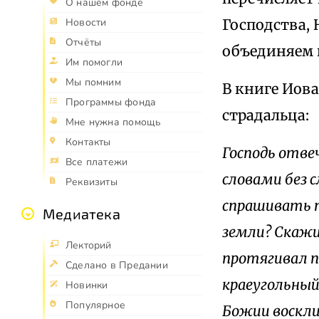
О нашем фонде
Господства, 
Новости
Отчёты
объединяем 
Им помогли
Мы помним
В книге Иова
Программы фонда
страдальца:
Мне нужна помощь
Контакты
Господь отвеч
Все платежи
словами без 
Реквизиты
спрашивать т
Медиатека
земли? Скажи,
Лекторий
протягивал п
Сделано в Предании
краеугольный 
Новинки
Популярное
Божии воскли