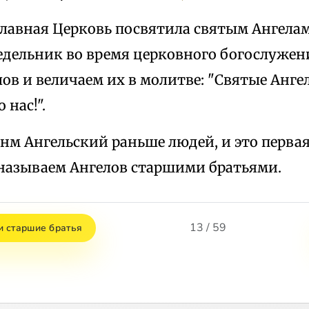
лавная Церковь посвятила святым Ангелам
дельник во время церковного богослуже
ов и величаем их в молитве: "Святые Анге
 нас!".
онм Ангельский раньше людей, и это перва
называем Ангелов старшими братьями.
13 / 59
 старшие братья