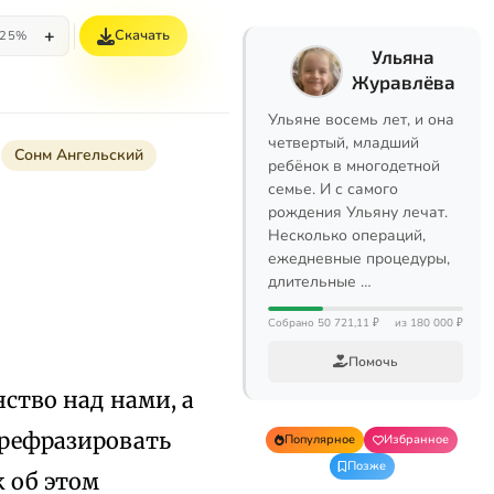
+
Скачать
25%
Ульяна
Журавлёва
Ульяне восемь лет, и она
четвертый, младший
Сонм Ангельский
ребёнок в многодетной
семье. И с самого
рождения Ульяну лечат.
Несколько операций,
ежедневные процедуры,
длительные …
Собрано 50 721,11 ₽
из 180 000 ₽
Помочь
ство над нами, а
ерефразировать
Популярное
Избранное
Позже
к об этом