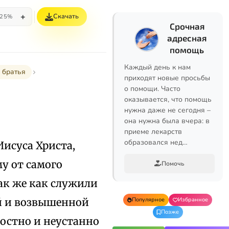
+
Скачать
25%
Срочная
адресная
помощь
Каждый день к нам
 братья
приходят новые просьбы
о помощи. Часто
оказывается, что помощь
нужна даже не сегодня –
она нужна была вчера: в
приеме лекарств
образовался нед…
Иисуса Христа,
у от самого
Помочь
так же как служили
ой и возвышенной
Популярное
Избранное
Позже
достно и неустанно