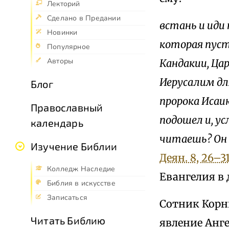
Лекторий
Сделано в Предании
встань и иди 
Новинки
которая пуст
Популярное
Авторы
Кандакии, Ца
Иерусалим для
Блог
пророка Исаию
Православный
подошел и, у
календарь
читаешь? Он 
Изучение Библии
Деян. 8, 26–3
Колледж Наследие
Евангелия в 
Библия в искусстве
Записаться
Сотник Корни
Читать Библию
явление Анге