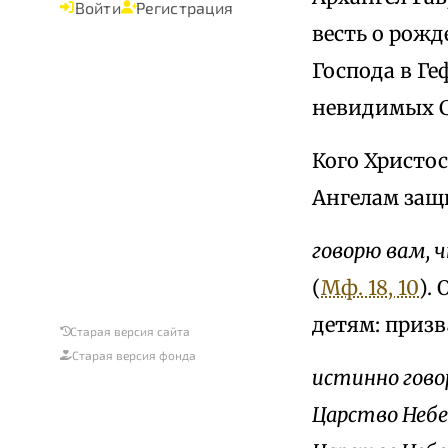
Войти
Регистрация
весть о рожд
Господа в Ге
невидимых Си
Кого Христос
Ангелам защи
говорю вам, ч
(
Мф. 18, 10
).
детям: призв
Старая версия сайта
Старая версия фонда
истинно говор
Царство Небе