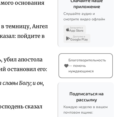
Скачайте наше
амого основания
приложение
Слушайте аудио и
смотрите видео офлайн
в темницу, Ангел
Загрузите в
App Store
азал: пойдите в
Доступно в
Google Play
, убил апостола
Благотворительность
— помочь
ий остановил его:
нуждающимся
 славы Богу; и он,
Подписаться на
рассылку
осподень сказал
Каждую неделю в вашем
почтовом ящике: