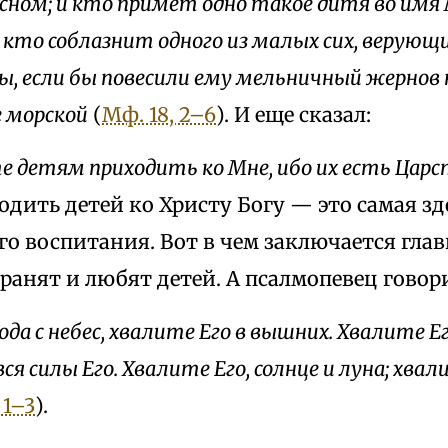
сном; и кто примет одно такое дитя во имя
 кто соблазнит одного из малых сих, верующ
ы, если бы повесили ему мельничный жернов
е морской
(
Мф. 18, 2–6
). И еще сказал:
е детям приходить ко Мне, ибо их есть Царс
одить детей ко Христу Богу — это самая з
о воспитания. Вот в чем заключается глав
ранят и любят детей. А псалмопевец говор
да с небес, хвалите Его в вышних. Хвалите Его
ся силы Его. Хвалите Его, солнце и луна; хвали
 1–3
).