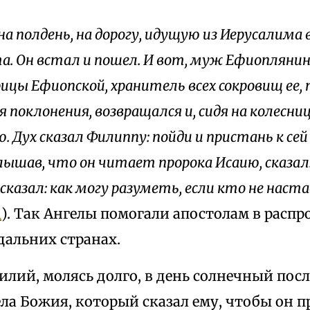
на полдень, на дорогу, идущую из Иерусалима в 
а. Он встал и пошел. И вот, муж Ефиоплянин
рицы Ефиопской, хранитель всех сокровищ ее,
 поклонения, возвращался и, сидя на колесниц
. Дух сказал Филиппу: пойди и пристань к сей
слышав, что он читает пророка Исаию, сказал
сказал: как могу разуметь, если кто не наст
1
). Так Ангелы помогали апостолам в расп
дальних странах.
лий, молясь долго, в день солнечный пос
ла Божия, который сказал ему, чтобы он п