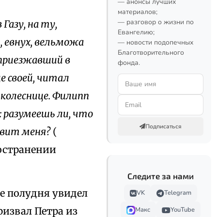
— анонсы лучших
материалов;
— разговор о жизни по
Газу, на ту,
Евангелию;
, евнух, вельможа
— новости подопечных
Благотворительного
 приезжавший в
фонда.
е своей, читал
 колеснице. Филипп
: разумеешь ли, что
Подписаться
авит меня?
(
ространении
Следите за нами
ле полудня увидел
VK
Telegram
ризвал Петра из
Макс
YouTube