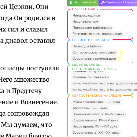
Наш лекторий
Сделано в Предан
оей Церкви. Они
С ЧЕГО НАЧАТЬ
Интересующимся
огда Он родился в
Новоначальным
Приходским работникам
их сил и славил
Регентам, певчим, клирошанам
да диавол оставил
СВЯЩЕННОЕ ПИСАНИЕ
Переводы Библии
Святоотеческие толкования
Современные комментарии
МОЛИТВОСЛОВЫ.
нописцы поступали
БОГОСЛУЖЕБНЫЕ ТЕКСТЫ
Молитвы по-русски
Молитвы по-славянски
 Него множество
Богослужебные тексты на русском язык
ка и Предтечу
Богослужебные тексты на церковнослав
СВЯТООТЕЧЕСКОЕ НАСЛЕДИЕ
ение и Вознесение.
Мужи апостольские. I—II века
Апологеты. II—III века
гда сопровождал
Вселенские соборы. IV—VIII века
Средневековье. IX—XV века
 Мы думаем, что
Новое время. XVI—XIX века
Современность. XX—XXI века
еве Марии благую