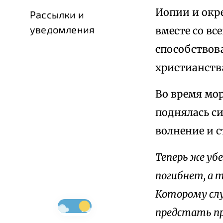
Иопии и окр
Рассылки и
уведомления
вместе со вс
способствов
христианств
Во время мор
поднялась си
волнение и 
Теперь же уб
погибнет, а т
Которому служ
предстать пре