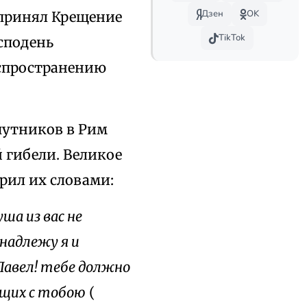
Дзен
OK
 принял Крещение
TikTok
осподень
аспространению
путников в Рим
й гибели. Великое
рил их словами:
ша из вас не
инадлежу я и
 Павел! тебе должно
ущих с тобою
(