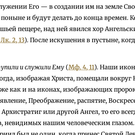
лужении Его — в создании им на земле Св
 поныне и будут делать до конца времен. К
шьей пещере, над ней явился хор Ангельск
:
Лк. 2, 13
). После искушения в пустыне, ког
упили и служили Ему
(
Мф. 4, 11
). Наши ико
огда, изображая Христа, помещали вокруг
 же как и на иконах, изображающих проро
явление, Преображение, распятие, Воскрес
 Архистратиг или другой Ангел, то его все
в, невидимых нашим человеческим глазом.
риил был не один, когда принес Святой Д