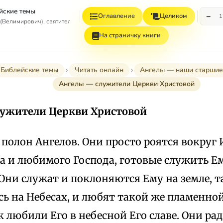
йские темы
−
Оглавление
Целиком
1
(Велимирович), святитель
На страничку книги
Библейские темы
Читать онлайн
Ангелы — наши старшие
Ангелы — служители Церкви Христовой
ужители Церкви Христовой
полон Ангелов. Они просто роятся вокруг 
а и любимого Господа, готовые служить Ем
 Они служат и поклоняются Ему на земле, 
сь на Небесах, и любят такой же пламенн
 любили Его в небесной Его славе. Они ра