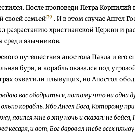
естился. После проповеди Петра Корнилий
[29]
ей своей семьей
. И в этом случае Ангел Г
ал разрастанию христианской Церкви и р
а среди язычников.
ского путешествия апостола Павла и его с
льная буря, и корабль оказался под угрозо
страх охватили плывущих, но Апостол обод
еждаю вас ободриться, потому что ни одна ду
олько корабль. Ибо Ангел Бога, Которому пр
у, явился мне в эту ночь и сказал: не бойся,
д кесаря, и вот, Бог даровал тебе всех плыв