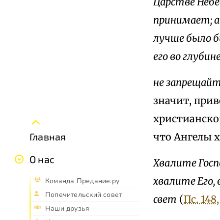
Царстве Небе
принимает; а
лучше было б
его во глубин
не запрещайт
значит, прив
христианског
что Ангелы х
Главная
О нас
Хвалите Госпо
хвалите Его, в
Команда Предание.ру
Попечительский совет
свет
(
Пс. 148,
Наши друзья