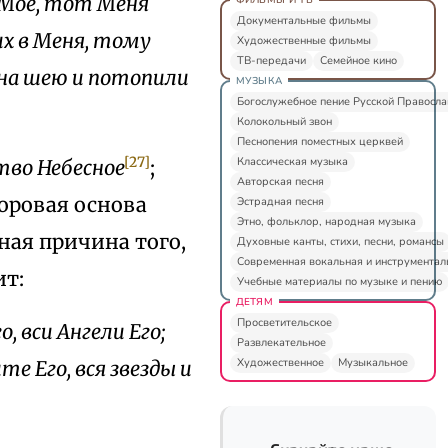
 Мое, тот Меня
Документальные фильмы
их в Меня, тому
Художественные фильмы
ТВ-передачи
Семейное кино
 на шею и потопили
МУЗЫКА
Богослужебное пение Русской Правосл
Колокольный звон
Песнопения поместных церквей
[27]
Классическая музыка
тво Небесное
;
Авторская песня
доровая основа
Эстрадная песня
Этно, фольклор, народная музыка
ная причина того,
Духовные канты, стихи, песни, романсы
Современная вокальная и инструментал
ит:
Учебные материалы по музыке и пению
ДЕТЯМ
Просветительское
, вси Ангели Его;
Развлекательное
Художественное
Музыкальное
те Его, вся звезды и