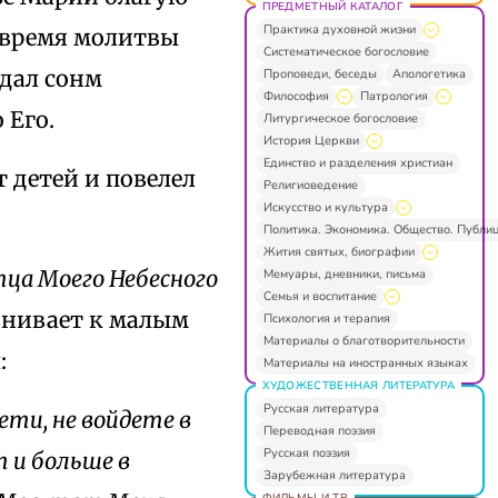
ПРЕДМЕТНЫЙ КАТАЛОГ
Практика духовной жизни
о время молитвы
Систематическое богословие
ждал сонм
Проповеди, беседы
Апологетика
Философия
Патрология
 Его.
Литургическое богословие
История Церкви
Единство и разделения христиан
 детей и повелел
Религиоведение
Искусство и культура
Политика. Экономика. Общество. Публи
Жития святых, биографии
тца Моего Небесного
Мемуары, дневники, письма
Семья и воспитание
авнивает к малым
Психология и терапия
Материалы о благотворительности
:
Материалы на иностранных языках
ХУДОЖЕСТВЕННАЯ ЛИТЕРАТУРА
Русская литература
ети, не войдете в
Переводная поэзия
Русская поэзия
т и больше в
Зарубежная литература
ФИЛЬМЫ И ТВ