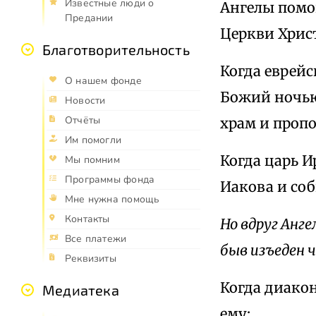
Известные люди о
Ангелы помо
Предании
Церкви Хрис
Благотворительность
Когда еврей
О нашем фонде
Божий ночью
Новости
Отчёты
храм и проп
Им помогли
Когда царь И
Мы помним
Программы фонда
Иакова и соб
Мне нужна помощь
Контакты
Но вдруг Ангел
Все платежи
быв изъеден 
Реквизиты
Когда диакон
Медиатека
ему: