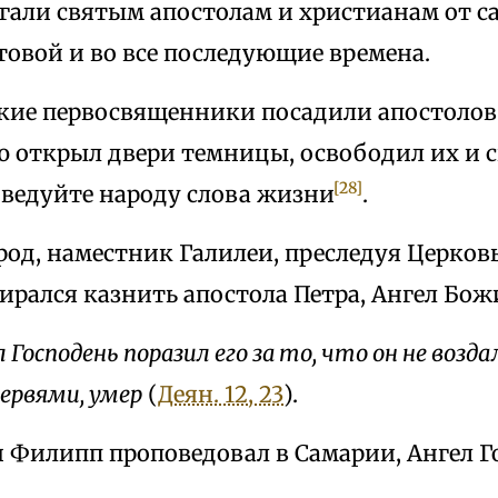
гали святым апостолам и христианам от с
товой и во все последующие времена.
ские первосвященники посадили апостолов 
 открыл двери темницы, освободил их и ск
[28]
оведуйте народу слова жизни
.
род, наместник Галилеи, преследуя Церковь
ирался казнить апостола Петра, Ангел Бож
 Господень поразил его за то, что он не воздал
червями, умер
(
Деян. 12, 23
).
 Филипп проповедовал в Самарии, Ангел Г