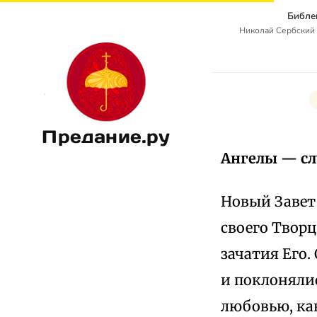
Библе
Николай Сербский 
Предание.ру
Ангелы — сл
Новый Завет 
своего Творц
зачатия Его.
и поклоняли
любовью, как