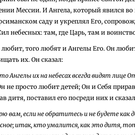
ении Мессии. И Ангела, который явился в
фсиманском саду и укреплял Его, сопрово
л небесных: там, где Царь, там и воинство
 любит, того любят и Ангелы Его. Он любит
щать их. Он сказал:
то Ангелы их на небесах всегда видят лице О
 Он не просто любит детей; Он и Себя прир
ав дитя, поставил его посреди них и сказал
ю вам, если не обратитесь и не будете как д
сное; итак, кто умалится, как это дитя, то