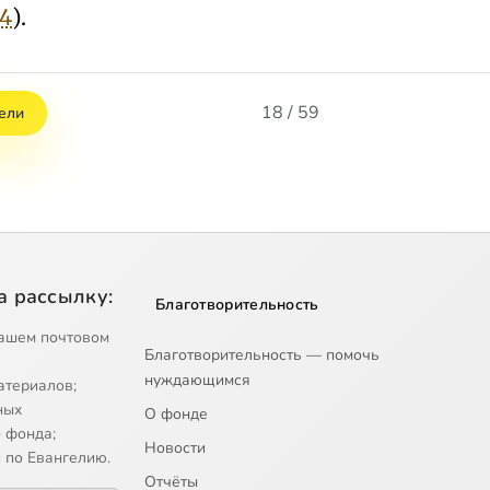
24
).
18 / 59
ели
а рассылку:
Благотворительность
ашем почтовом
Благотворительность — помочь
нуждающимся
атериалов;
ных
О фонде
 фонда;
Новости
 по Евангелию.
Отчёты