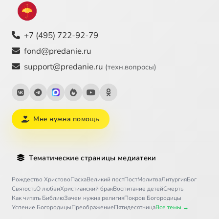
+7 (495) 722-92-79
fond@predanie.ru
support@predanie.ru
(техн.вопросы)
Мне нужна помощь
Тематические страницы медиатеки
Рождество Христово
Пасха
Великий пост
Пост
Молитва
Литургия
Бог
Святость
О любви
Христианский брак
Воспитание детей
Смерть
Как читать Библию
Зачем нужна религия
Покров Богородицы
Успение Богородицы
Преображение
Пятидесятница
Все темы →