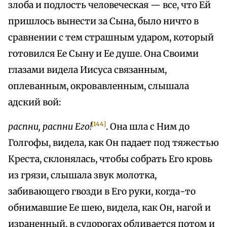
злоба и подлость человеческая — все, что Ей
пришлось вынести за Сына, было ничто в
сравнении с тем страшным ударом, который
готовился Ее Сыну и Ее душе. Она Своими
глазами видела Иисуса связанным,
оплеванным, окровавленным, слышала
адский вой:
[144]
распни, распни Его!
. Она шла с Ним до
Голгофы, видела, как Он падает под тяжестью
Креста, склонялась, чтобы собрать Его кровь
из грязи, слышала звук молотка,
забивающего гвозди в Его руки, когда-то
обнимавшие Ее шею, видела, как Он, нагой и
израненный, в судорогах обливается потом и