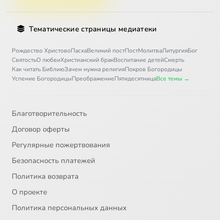
Тематические страницы медиатеки
Рождество Христово
Пасха
Великий пост
Пост
Молитва
Литургия
Бог
Святость
О любви
Христианский брак
Воспитание детей
Смерть
Как читать Библию
Зачем нужна религия
Покров Богородицы
Успение Богородицы
Преображение
Пятидесятница
Все темы →
Благотворительность
Договор оферты
Регулярные пожертвования
Безопасность платежей
Политика возврата
О проекте
Политика персональных данных