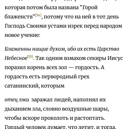
которая потом была названа "Горой
[54]
блаженств"
, потому что на ней в тот день
Господь Своими устами изрек перед народом
новое учение:
Блаженны нищие духом, ибо их есть Царство
[55]
Небесное
. Так одним взмахом секиры Иисус
поразил корень всех зол — гордость. А
гордость есть первородный грех
сатанинский, которым
отец лжи
заражал людей, наполнял их
дыханием зла, словно воздушные шары,
чтобы вскоре проколоть и растоптать.
Гордый человек думает, что летит, и тогда,