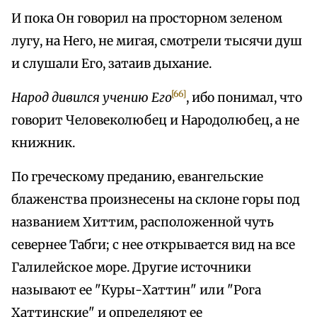
И пока Он говорил на просторном зеленом
лугу, на Него, не мигая, смотрели тысячи душ
и слушали Его, затаив дыхание.
[66]
Народ дивился учению Его
, ибо понимал, что
говорит Человеколюбец и Народолюбец, а не
книжник.
По греческому преданию, евангельские
блаженства произнесены на склоне горы под
названием Хиттим, расположенной чуть
севернее Табги; с нее открывается вид на все
Галилейское море. Другие источники
называют ее "Куры-Хаттин" или "Рога
Хаттинские" и определяют ее