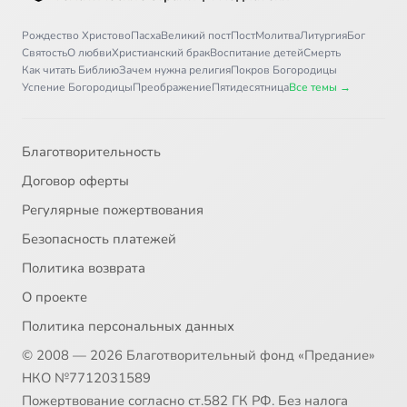
Рождество Христово
Пасха
Великий пост
Пост
Молитва
Литургия
Бог
Святость
О любви
Христианский брак
Воспитание детей
Смерть
Как читать Библию
Зачем нужна религия
Покров Богородицы
Успение Богородицы
Преображение
Пятидесятница
Все темы →
Благотворительность
Договор оферты
Регулярные пожертвования
Безопасность платежей
Политика возврата
О проекте
Политика персональных данных
© 2008 — 2026 Благотворительный фонд «Предание»
НКО №7712031589
Пожертвование согласно ст.582 ГК РФ. Без налога