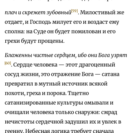
[59]
плач и скрежет зубовный
. Милостивый же
отдает, и Господь милует его и воздаст ему
сполна: на Суде он будет помилован и его
грехи будут прощены.
Блаженны чистые сердцем, ибо они Бога узрят
[60]
. Сердце человека — этот драгоценный
сосуд жизни, это отражение Бога — сатана
превратил в мутный источник всякой
похоти, греха и порока. Тщетно
сатанизированные культуры омывали и
очищали человека только снаружи: смрад
нечистоты сердечной задушил их и увлек в
геенну. Небесная логика требует сначала