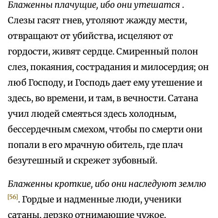
Блаженны плачущие, ибо они утешатся
.
Слезы гасят гнев, утоляют жажду мести,
отвращают от убийства, исцеляют от
гордости, живят сердце. Смиренный полон
слез, покаяния, сострадания и милосердия; он
люб Господу, и Господь дает ему утешение и
здесь, во времени, и там, в вечности. Сатана
учил людей смеяться здесь холодным,
бессердечным смехом, чтобы по смерти они
попали в его мрачную обитель, где плач
безутешный и скрежет зубовный.
Блаженны кроткие, ибо они наследуют землю
[56]
. Гордые и надменные люди, ученики
сатаны, дерзко отнимающие чужое,