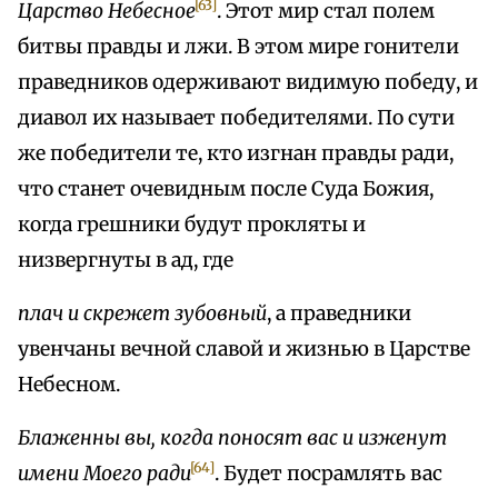
[63]
Царство Небесное
. Этот мир стал полем
битвы правды и лжи. В этом мире гонители
праведников одерживают видимую победу, и
диавол их называет победителями. По сути
же победители те, кто изгнан правды ради,
что станет очевидным после Суда Божия,
когда грешники будут прокляты и
низвергнуты в ад, где
плач и скрежет зубовный
, а праведники
увенчаны вечной славой и жизнью в Царстве
Небесном.
Блаженны вы, когда поносят вас и изженут
[64]
имени Моего ради
. Будет посрамлять вас