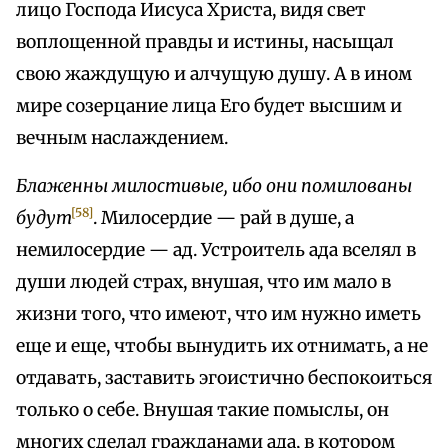
лицо Господа Иисуса Христа, видя свет
воплощенной правды и истины, насыщал
свою жаждущую и алчущую душу. А в ином
мире созерцание лица Его будет высшим и
вечным наслаждением.
Блаженны милостивые, ибо они помилованы
[58]
будут
. Милосердие — рай в душе, а
немилосердие — ад. Устроитель ада вселял в
души людей страх, внушая, что им мало в
жизни того, что имеют, что им нужно иметь
еще и еще, чтобы вынудить их отнимать, а не
отдавать, заставить эгоистично беспокоиться
только о себе. Внушая такие помыслы, он
многих сделал гражданами ада, в котором