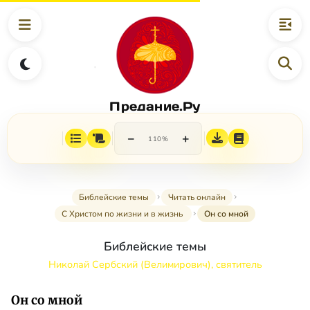
Предание.Ру
−
+
110%
Библейские темы
Читать онлайн
С Христом по жизни и в жизнь
Он со мной
Библейские темы
Николай Сербский (Велимирович), святитель
Он со мной