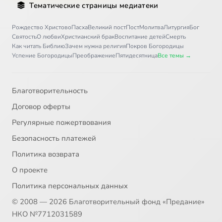
Тематические страницы медиатеки
Рождество Христово
Пасха
Великий пост
Пост
Молитва
Литургия
Бог
Святость
О любви
Христианский брак
Воспитание детей
Смерть
Как читать Библию
Зачем нужна религия
Покров Богородицы
Успение Богородицы
Преображение
Пятидесятница
Все темы →
Благотворительность
Договор оферты
Регулярные пожертвования
Безопасность платежей
Политика возврата
О проекте
Политика персональных данных
© 2008 — 2026 Благотворительный фонд «Предание»
НКО №7712031589