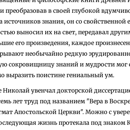
 и преобразовав в своей глубокой вдумчи
а источников знания, он со свойственной 
тью выносил их на свет, передавал други
ьшие его произведения, каждое произнесе
крывают необычайно редкую эрудированно
ую сокровищницу знаний и мудрости мог с
о выразить поистине гениальный ум.
е Николай увенчал докторской диссертаци
емь лет труд под названием "Вера в Воскр
гмат Апостольской Церкви". Можно с увере
последующая жизнь протекала под знаком К