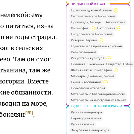
ПРЕДМЕТНЫЙ КАТАЛОГ
Практика духовной жизни
нелегкой: ему
Систематическое богословие
Проповеди, беседы
Апологетика
о питаться, из-за
Философия
Патрология
Литургическое богословие
лгие годы страдал.
История Церкви
Единство и разделения христиан
ал в сельских
Религиоведение
ево. Там он смог
Искусство и культура
Политика. Экономика. Общество. Публи
тьянина, там же
Жития святых, биографии
Мемуары, дневники, письма
огории. Вместе
Семья и воспитание
Психология и терапия
кие обязанности.
Материалы о благотворительности
Материалы на иностранных языках
водил на море,
ХУДОЖЕСТВЕННАЯ ЛИТЕРАТУРА
Русская литература
[151]
 бокелян
,
Переводная поэзия
Русская поэзия
Зарубежная литература