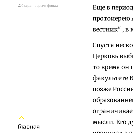
Старая версия фонда
Еще в перио
протоиерею 
вестник" , в
Спустя неск
Церковь выби
то время он 
факультете Б
позже Россия
образованней
ограничивае
мысли. Его д
Главная
проникал в 