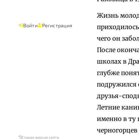
Жизнь молод
Войти
Регистрация
приходилось 
чего он забо
После оконч
школах в Дра
глубже поня
подружился 
друзья-спод
Летние кани
именно в ту 
черногорцев 
Старая версия сайта