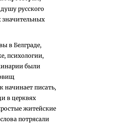
 душу русского
х значительных
ы в Белграде,
е, психологии,
еминарии были
ровищ
 начинает писать,
ди в церквях
 простые житейские
 слова потрясали