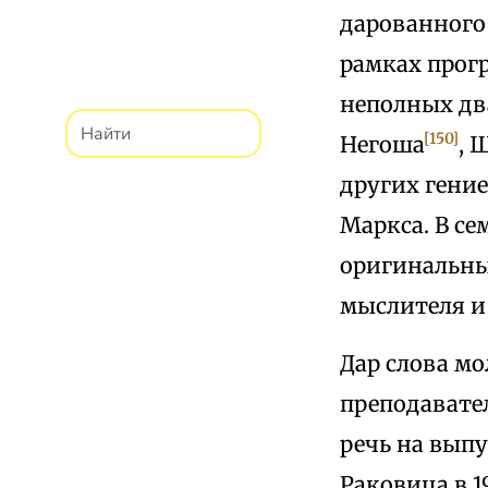
дарованного
рамках прог
неполных дв
[150]
Негоша
, 
других гени
Маркса. В се
оригинальны
мыслителя и
Дар слова мо
преподавате
речь на вып
Раковица в 1