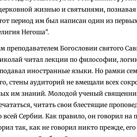
 церковной жизнью и святынями, познавая
этот период им был написан один из первы
елигия Негоша".
м преподавателем Богословии святого Савв
иколай читал лекции по философии, логик
еподавал иностранные языки. Но рамки с
го, стены аудиторий не вмещали всех сок
ых им знаний. Молодой ученый священник
ечататься, читать свои блестящие пропове
о всей Сербии. Как правило, он говорил на
орил так, как не говорил никто прежде, его