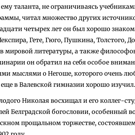
 ему таланта, не ограничиваясь учебникам
раммы, читал множество других источников
адцати четырех лет он был хорошо знаком
Шекспира, Гете, Гюго, Пушкина, Толстого, Д
ев мировой литературы, а также философов
минарии он обратил на себя особое внима
ми мыслями о Негоше, которого очень люб
 еще в Валевской гимназии хорошо изучил
лодого Николая восхищал и его коллег-сту
лей Белградской богословии, особенный во
ускном прощальном торжестве, состоявшем
902 году.