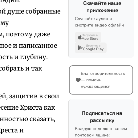
Скачайте наше
приложение
вой душе собранные
Слушайте аудио и
ему
смотрите видео офлайн
м, поэтому даже
Загрузите в
App Store
нное и написанное
Доступно в
Google Play
сть и глубину.
обрать и так
Благотворительность
— помочь
нуждающимся
ей, защитив в свои
есение Христа как
Подписаться на
нностью сказать,
рассылку
Каждую неделю в вашем
реста и
почтовом ящике: