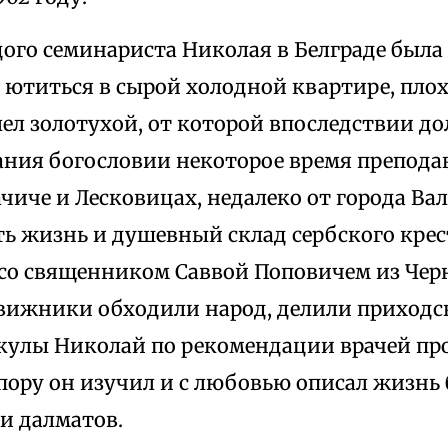
ого семинариста Николая в Белграде была 
ютиться в сырой холодной квартире, плох
лел золотухой, от которой впоследствии до
ания богословии некоторое время преподав
чиче и Лесковицах, недалеко от города Вал
ть жизнь и душевный склад сербского крес
со священником Саввой Поповичем из Черн
вижники обходили народ, делили приходс
кулы Николай по рекомендации врачей про
пору он изучил и с любовью описал жизнь
и далматов.