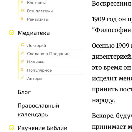
Воскресения
Контакты
Все платежи
1909 год он 
Реквизиты
"Философия 
Медиатека
Осенью 1909 
Лекторий
Сделано в Предании
дизентерией.
Новинки
это время он
Популярное
исцелит меня
Авторы
принять пос
Блог
народу.
Православный
календарь
Вскоре, буд
принимает м
Изучение Библии