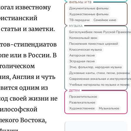
ФИЛЬМЫ И ТВ
огал известному
Документальные фильмы
Художественные фильмы
ристианский
ТВ-передачи
Семейное кино
МУЗЫКА
 статьи и заметки.
Богослужебное пение Русской Правосл
Колокольный звон
нтов-стипендиатов
Песнопения поместных церквей
Классическая музыка
пе или в России. В
Авторская песня
Эстрадная песня
атолическом
Этно, фольклор, народная музыка
Духовные канты, стихи, песни, романсы
ия, Англия и чуть
Современная вокальная и инструментал
Учебные материалы по музыке и пению
овится одним из
ДЕТЯМ
Просветительское
иод своей жизни не
Развлекательное
философской
Художественное
Музыкальное
лекого Востока,
Индии.