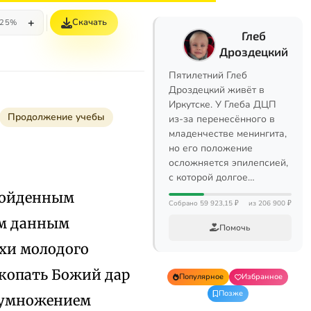
+
Скачать
25%
Глеб
Дроздецкий
Пятилетний Глеб
Дроздецкий живёт в
Иркутске. У Глеба ДЦП
Продолжение учебы
из-за перенесённого в
младенчестве менингита,
но его положение
осложняется эпилепсией,
с которой долгое…
взойденным
Собрано 59 923,15 ₽
из 206 900 ₽
ом данным
Помочь
ехи молодого
акопать Божий дар
Популярное
Избранное
Позже
д умножением