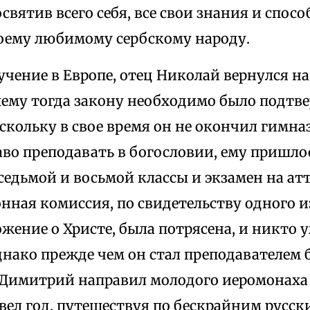
посвятив всего себя, все свои знания и спо
воему любимому сербскому народу.
чение в Европе, отец Николай вернулся на
ему тогда закону необходимо было подтв
кольку в свое время он не окончил гимна
во преподавать в богословии, ему пришло
седьмой и восьмой классы и экзамен на атт
ная комиссия, по свидетельству одного из
жение о Христе, была потрясена, и никто у
днако прежде чем он стал преподавателем 
Димитрий направил молодого иеромонаха в
вел год, путешествуя по бескрайним русск