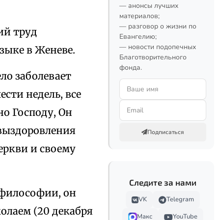
— анонсы лучших
материалов;
— разговор о жизни по
ий труд
Евангелию;
— новости подопечных
зыке в Женеве.
Благотворительного
фонда.
ло заболевает
сти недель, все
но Господу, Он
 выздоровления
Подписаться
еркви и своему
Следите за нами
 философии, он
VK
Telegram
олаем (20 декабря
Макс
YouTube