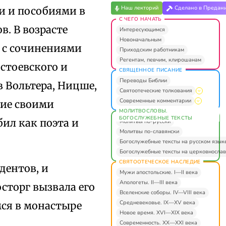
Наш лекторий
Сделано в Предан
и и пособиями в
С ЧЕГО НАЧАТЬ
. В возрасте
Интересующимся
Новоначальным
 с сочинениями
Приходским работникам
Регентам, певчим, клирошанам
остоевского и
СВЯЩЕННОЕ ПИСАНИЕ
Переводы Библии
 Вольтера, Ницше,
Святоотеческие толкования
Современные комментарии
ние своими
МОЛИТВОСЛОВЫ.
БОГОСЛУЖЕБНЫЕ ТЕКСТЫ
ил как поэта и
Молитвы по-русски
Молитвы по-славянски
.
Богослужебные тексты на русском язык
Богослужебные тексты на церковнослав
СВЯТООТЕЧЕСКОЕ НАСЛЕДИЕ
дентов, и
Мужи апостольские. I—II века
Апологеты. II—III века
сторг вызвала его
Вселенские соборы. IV—VIII века
Средневековье. IX—XV века
ся в монастыре
Новое время. XVI—XIX века
Современность. XX—XXI века