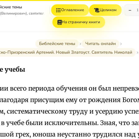
йские темы
−
Оглавление
Целиком
1
(Велимирович), святитель
На страничку книги
Библейские темы
Читать онлайн
ко-Призренский Артемий. Новый Златоуст. Святитель Николай
е учебы
ии всего периода обучения он был непре
Благодаря присущим ему от рождения Бог
м, систематическому труду и усердию усп
 в учебе были исключительны. Зная, что з
ьшой грех, юноша неустанно трудился на