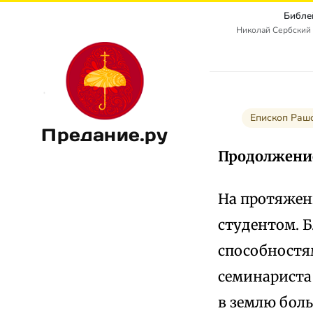
Библе
Николай Сербский 
Епископ Рашс
Предание.ру
Продолжени
На протяжен
студентом. 
способностя
семинариста
в землю бол