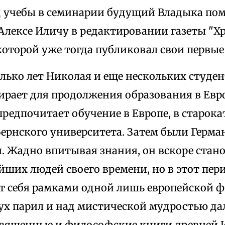
д учебы в семинарии будущий Владыка пом
Алексе Иличу в редактировании газеты "Х
 которой уже тогда публиковал свои первые
олько лет Николая и еще нескольких студе
рает для продолжения образования в Евро
предпочитает обучение в Европе, в старок
ернского университета. Затем были Герман
. Жадно впитывая знания, он вскоре стан
ших людей своего времени, но в этот пер
т себя рамками одной лишь европейской 
ух парил и над мистической мудростью да
священные и философские книги древней 