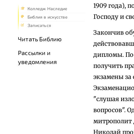
1909 года), 
Колледж Наследие
Господу и с
Библия в искусстве
Записаться
Закончив обу
Читать Библию
действовавш
Рассылки и
дипломы. Пос
уведомления
получить пра
экзамены за 
Экзаменацион
"слушая изло
вопросов". О
митрополит 
Николай про