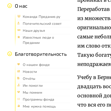
О нас
Переработав
Команда Предание.ру
из множеств
Попечительский совет
оригинальнос
Наши друзья
самые небол
Известные люди о
Предании
им слово от
Благотворительность
Такую богат
неподражаем
О нашем фонде
Новости
Учебу в Берн
Отчёты
двадцать вос
Им помогли
Мы помним
основной до
Программы фонда
что вся его 
Мне нужна помощь