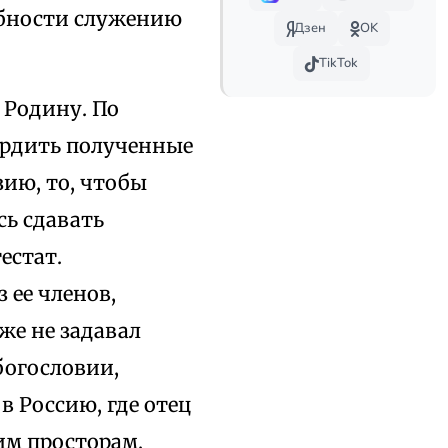
собности служению
Дзен
OK
TikTok
 Родину. По
ердить полученные
зию, то, чтобы
сь сдавать
естат.
 ее членов,
же не задавал
богословии,
 Россию, где отец
им просторам,