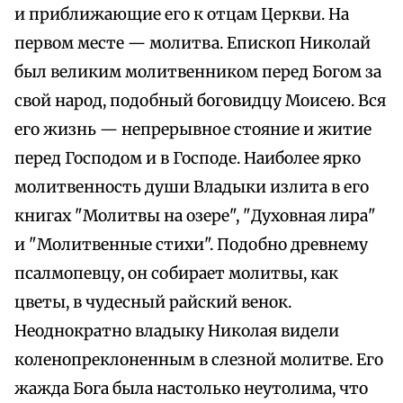
и приближающие его к отцам Церкви. На
первом месте — молитва. Епископ Николай
был великим молитвенником перед Богом за
свой народ, подобный боговидцу Моисею. Вся
его жизнь — непрерывное стояние и житие
перед Господом и в Господе. Наиболее ярко
молитвенность души Владыки излита в его
книгах "Молитвы на озере", "Духовная лира"
и "Молитвенные стихи". Подобно древнему
псалмопевцу, он собирает молитвы, как
цветы, в чудесный райский венок.
Неоднократно владыку Николая видели
коленопреклоненным в слезной молитве. Его
жажда Бога была настолько неутолима, что