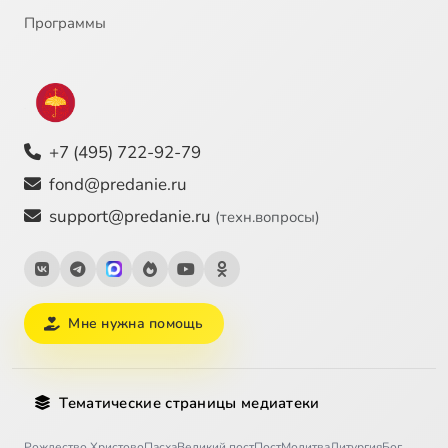
Программы
+7 (495) 722-92-79
fond@predanie.ru
support@predanie.ru
(техн.вопросы)
Мне нужна помощь
Тематические страницы медиатеки
Рождество Христово
Пасха
Великий пост
Пост
Молитва
Литургия
Бог