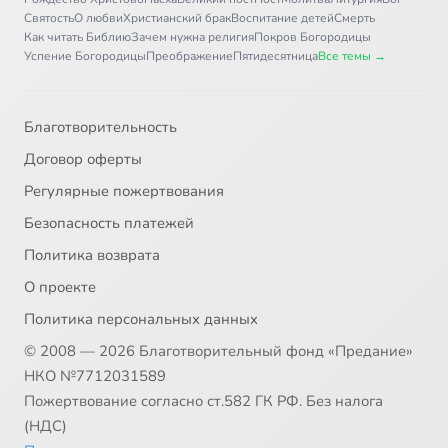
Святость
О любви
Христианский брак
Воспитание детей
Смерть
Как читать Библию
Зачем нужна религия
Покров Богородицы
Успение Богородицы
Преображение
Пятидесятница
Все темы →
Благотворительность
Договор оферты
Регулярные пожертвования
Безопасность платежей
Политика возврата
О проекте
Политика персональных данных
© 2008 — 2026 Благотворительный фонд «Предание»
НКО №7712031589
Пожертвование согласно ст.582 ГК РФ. Без налога
(НДС)