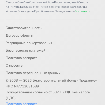
Святость
О любви
Христианский брак
Воспитание детей
Смерть
Как читать Библию
Зачем нужна религия
Покров Богородицы
Успение Богородицы
Преображение
Пятидесятница
Все темы →
Благотворительность
Договор оферты
Регулярные пожертвования
Безопасность платежей
Политика возврата
О проекте
Политика персональных данных
© 2008 — 2026 Благотворительный фонд «Предание»
НКО №7712031589
Пожертвование согласно ст.582 ГК РФ. Без налога
(НДС)
Политика возврата