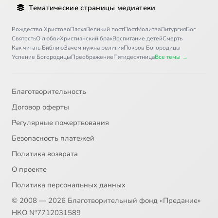
Тематические страницы медиатеки
Рождество Христово
Пасха
Великий пост
Пост
Молитва
Литургия
Бог
Святость
О любви
Христианский брак
Воспитание детей
Смерть
Как читать Библию
Зачем нужна религия
Покров Богородицы
Успение Богородицы
Преображение
Пятидесятница
Все темы →
Благотворительность
Договор оферты
Регулярные пожертвования
Безопасность платежей
Политика возврата
О проекте
Политика персональных данных
© 2008 — 2026 Благотворительный фонд «Предание»
НКО №7712031589