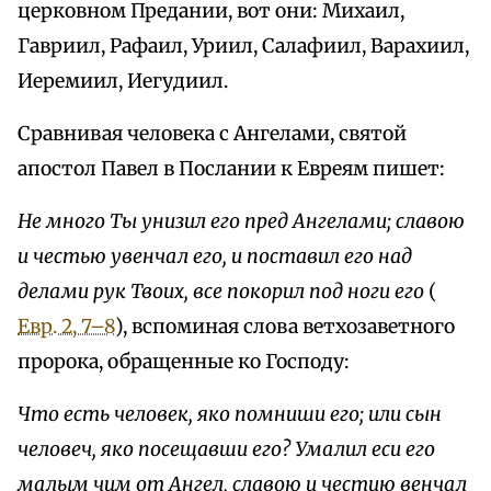
церковном Предании, вот они: Михаил,
Гавриил, Рафаил, Уриил, Салафиил, Варахиил,
Иеремиил, Иегудиил.
Сравнивая человека с Ангелами, святой
апостол Павел в Послании к Евреям пишет:
Не много Ты унизил его пред Ангелами; славою
и честью увенчал его, и поставил его над
делами рук Твоих, все покорил под ноги его
(
Евр. 2, 7–8
), вспоминая слова ветхозаветного
пророка, обращенные ко Господу:
Что есть человек, яко помниши его; или сын
человеч, яко посещавши его? Умалил еси его
малым чим от Ангел, славою и честию венчал