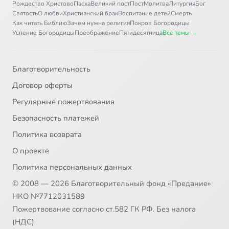
Рождество Христово
Пасха
Великий пост
Пост
Молитва
Литургия
Бог
Святость
О любви
Христианский брак
Воспитание детей
Смерть
Как читать Библию
Зачем нужна религия
Покров Богородицы
Успение Богородицы
Преображение
Пятидесятница
Все темы →
Благотворительность
Договор оферты
Регулярные пожертвования
Безопасность платежей
Политика возврата
О проекте
Политика персональных данных
© 2008 — 2026 Благотворительный фонд «Предание»
НКО №7712031589
Пожертвование согласно ст.582 ГК РФ. Без налога
(НДС)