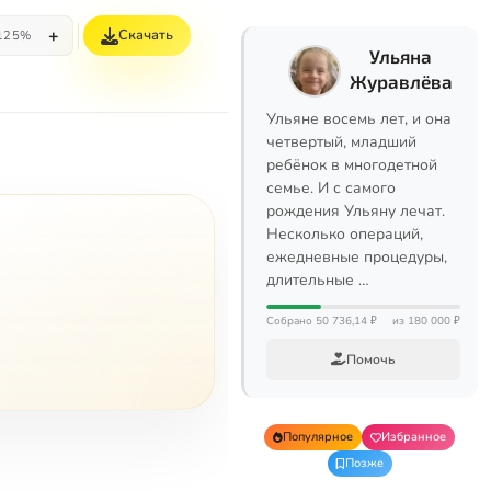
+
Скачать
125%
Ульяна
Журавлёва
Ульяне восемь лет, и она
четвертый, младший
ребёнок в многодетной
семье. И с самого
рождения Ульяну лечат.
Несколько операций,
ежедневные процедуры,
длительные …
Собрано 50 736,14 ₽
из 180 000 ₽
Помочь
Популярное
Избранное
Позже