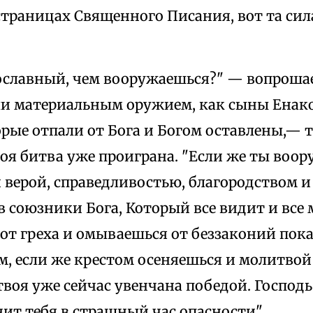
траницах Священного Писания, вот та сил
ославный, чем вооружаешься?" — вопрошае
ли материальным оружием, как сыны Енако
рые отпали от Бога и Богом оставлены,— т
оя битва уже проиграна. "Если же ты воо
 верой, справедливостью, благородством и
в союзники Бога, Который все видит и все 
от греха и омываешься от беззаконий пок
м, если же крестом осеняешься и молитво
твоя уже сейчас увенчана победой. Господь
нит тебя в страшный час опасности".