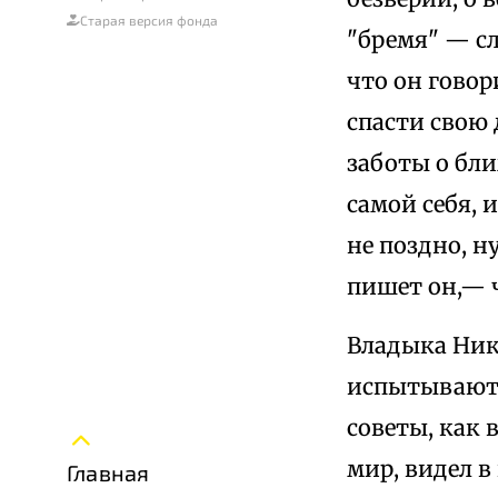
Старая версия фонда
"бремя" — с
что он говор
спасти свою 
заботы о бли
самой себя, 
не поздно, н
пишет он,— 
Владыка Ник
испытывают 
советы, как 
мир, видел в
Главная