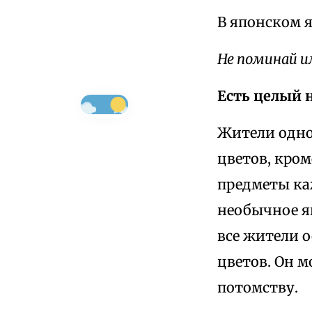
В японском я
Не поминай им
Есть целый 
Жители одно
цветов, кром
предметы ка
необычное яв
все жители о
цветов. Он м
потомству.