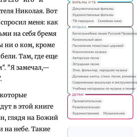
ФИЛЬМЫ И ТВ
Документальные фильмы
теля Николая. Вот
Художественные фильмы
спросил меня: как
ТВ-передачи
Семейное кино
МУЗЫКА
ьми на себя бремя
Богослужебное пение Русской Правосл
Колокольный звон
 ни о ком, кроме
Песнопения поместных церквей
Классическая музыка
бели. Там, где еще
Авторская песня
Эстрадная песня
". "Я замечал,—
Этно, фольклор, народная музыка
Духовные канты, стихи, песни, романсы
.
Современная вокальная и инструментал
Учебные материалы по музыке и пению
 которые
ДЕТЯМ
Просветительское
дут в этой книге
Развлекательное
Художественное
Музыкальное
н, глядя на Божий
и на небе. Такие