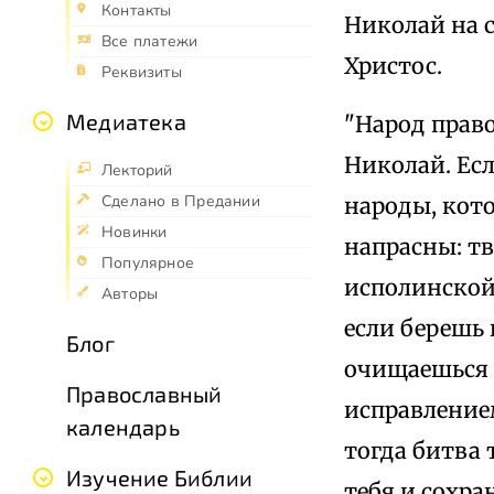
Контакты
Николай на с
Все платежи
Христос.
Реквизиты
Медиатека
"Народ прав
Николай. Ес
Лекторий
Сделано в Предании
народы, кото
Новинки
напрасны: тв
Популярное
исполинской
Авторы
если берешь 
Блог
очищаешься 
Православный
исправление
календарь
тогда битва 
Изучение Библии
тебя и сохра