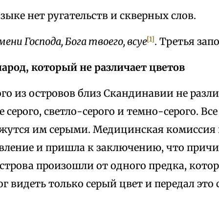
зыке нет ругательств и скверных слов.
[1]
ени Господа, Бога твоего, всуе
. Третья зап
народ, который не различает цветов
го из островов близ Скандинавии не разл
е серого, светло-серого и темно-серого. В
жутся им серыми. Медицинская комиссия 
ление и пришла к заключению, что причин
строва произошли от одного предка, кото
ог видеть только серый цвет и передал это