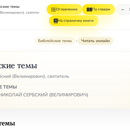
ские темы
−
Оглавление
По главам
Велимирович), святитель
На страничку книги
Библейские темы
Читать онлайн
ские темы
ский (Велимирович), святитель
Е ТЕМЫ
НИКОЛАЙ СЕРБСКИЙ (ВЕЛИМИРОВИЧ)
 темы