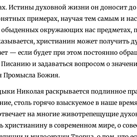
ах. Истины духовной жизни он доносит до
онятных примерах, научая тем самым и нас
х обыденных окружающих нас предметах, п
казывается, христианин может получить д
зет — если будет при этом постоянно обр
Писанию и задаваться вопросом о значени
я Промысла Божия.
адыки Николая раскрывается подлинное пр
ние, столь горячо взыскуемое в наше вре
отвечает на многие животрепещущие духов
ь христианину в современном мире, о совес
величии и милосердии Творца, о том, что ес