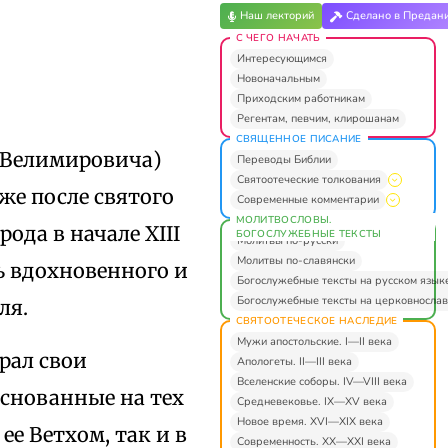
Наш лекторий
Сделано в Предан
С ЧЕГО НАЧАТЬ
Интересующимся
Новоначальным
Приходским работникам
Регентам, певчим, клирошанам
СВЯЩЕННОЕ ПИСАНИЕ
(Велимировича)
Переводы Библии
Святоотеческие толкования
 же после святого
Современные комментарии
МОЛИТВОСЛОВЫ.
ода в начале XIII
БОГОСЛУЖЕБНЫЕ ТЕКСТЫ
Молитвы по-русски
Молитвы по-славянски
ль вдохновенного и
Богослужебные тексты на русском язык
Богослужебные тексты на церковнослав
ля.
СВЯТООТЕЧЕСКОЕ НАСЛЕДИЕ
Мужи апостольские. I—II века
рал свои
Апологеты. II—III века
Вселенские соборы. IV—VIII века
снованные на тех
Средневековье. IX—XV века
Новое время. XVI—XIX века
ее Ветхом, так и в
Современность. XX—XXI века