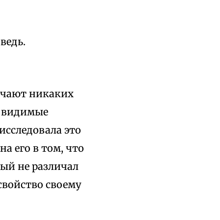
оведь.
ичают никаких
се видимые
исследовала это
а его в том, что
рый не различал
 свойство своему