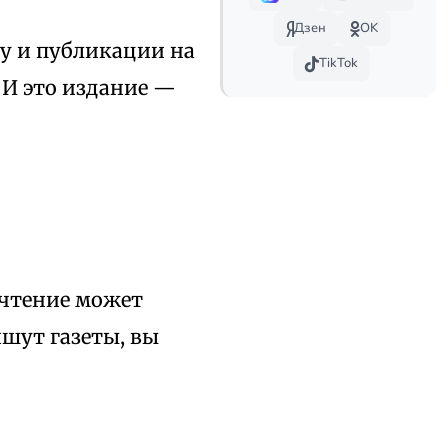
Дзен
OK
ду и публикации на
TikTok
 И это издание —
 чтение может
ишут газеты, вы