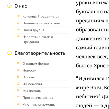
уроки внима
О нас
буквально н
Команда Предание.ру
преданиям п
Попечительский совет
образованны
Наши друзья
Известные люди о
движения неб
Предании
самый главны
Благотворительность
человек всег
О нашем фонде
был со Христ
Новости
Отчёты
"И дивился Г
Им помогли
мире Бога, К
Мы помним
небытия? Див
Программы фонда
Мне нужна помощь
людей — в др