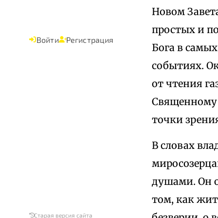
Новом Завет
простых и п
Войти
Регистрация
Бога в самы
событиях. О
от чтения га
Священному 
точки зрени
В словах вл
миросозерца
душами. Он 
том, как жит
безверии, о 
Старая версия сайта