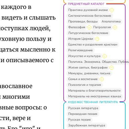
ПРЕДМЕТНЫЙ КАТАЛОГ
 каждого в
Практика духовной жизни
Систематическое богословие
 видеть и слышать
Проповеди, беседы
Апологетика
оступках людей,
Философия
Патрология
Литургическое богословие
уховную пользу и
История Церкви
Единство и разделения христиан
ащаться мысленно к
Религиоведение
Искусство и культура
и описываемого с
Политика. Экономика. Общество. Публи
Жития святых, биографии
Мемуары, дневники, письма
Семья и воспитание
авославное
Психология и терапия
Материалы о благотворительности
мя многими
Материалы на иностранных языках
ХУДОЖЕСТВЕННАЯ ЛИТЕРАТУРА
ные вопросы: о
Русская литература
Переводная поэзия
ти, вере и
Русская поэзия
Зарубежная литература
ть Его "иго" и