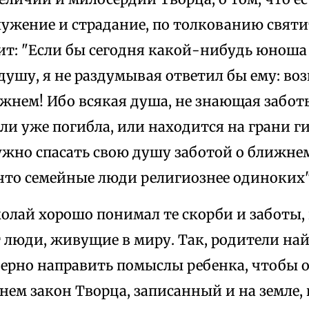
лужение и страдание, по толкованию святи
ит: "Если бы сегодня какой-нибудь юноша 
душу, я не раздумывая ответил бы ему: воз
жнем! Ибо всякая душа, не знающая заботы
или уже погибла, или находится на грани ги
ужно спасать свою душу заботой о ближнем
что семейные люди религиознее одиноких"
олай хорошо понимал те скорби и заботы,
люди, живущие в миру. Так, родители най
верно направить помыслы ребенка, чтобы о
 нем закон Творца, записанный и на земле, 