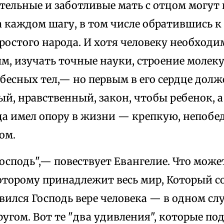
тельные и заботливые мать с отцом могут
а каждом шагу, в том числе обратившись 
ростого народа. И хотя человеку необходи
м, изучать точные науки, строение молек
есных тел,— но первым в его сердце долж
й, нравственный, закон, чтобы ребенок, 
да имел опору в жизни — крепкую, непобед
ом.
осподь",— повествует Евангелие. Что може
оторому принадлежит весь мир, Который со
ился Господь вере человека — в одном сл
угом. Вот те "два удивления", которые п