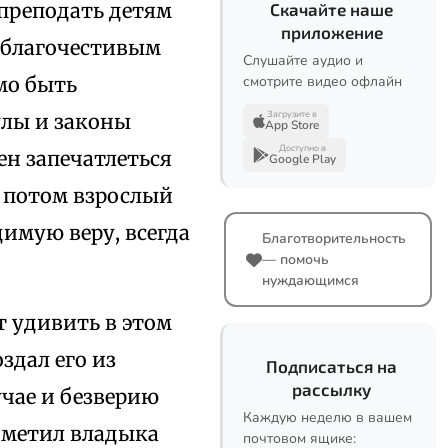
 преподать детям
Скачайте наше
приложение
к благочестивым
Слушайте аудио и
смотрите видео офлайн
мо быть
Загрузите в
улы и законы
App Store
Доступно в
ен запечатлеться
Google Play
а потом взрослый
имую веру, всегда
Благотворительность
— помочь
нуждающимся
т удивить в этом
здал его из
Подписаться на
рассылку
учае и безверию
Каждую неделю в вашем
одметил владыка
почтовом ящике: