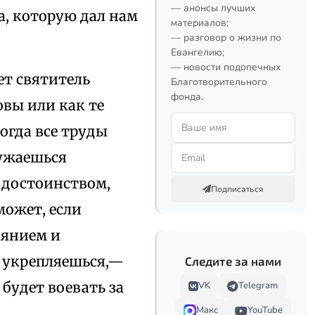
— анонсы лучших
а, которую дал нам
материалов;
— разговор о жизни по
Евангелию;
— новости подопечных
т святитель
Благотворительного
фонда.
вы или как те
огда все труды
ружаешься
 достоинством,
Подписаться
может, если
аянием и
й укрепляешься,—
Следите за нами
 будет воевать за
VK
Telegram
Макс
YouTube