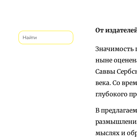
От издателе
Значимость 
ныне оценена
Саввы Сербск
века. Со вре
глубокого пр
В предлагае
размышления
мыслях и обр