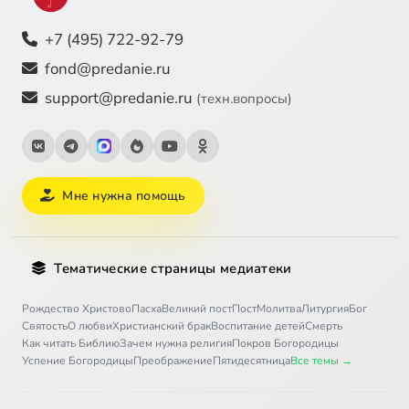
+7 (495) 722-92-79
fond@predanie.ru
support@predanie.ru
(техн.вопросы)
Мне нужна помощь
Тематические страницы медиатеки
Рождество Христово
Пасха
Великий пост
Пост
Молитва
Литургия
Бог
Святость
О любви
Христианский брак
Воспитание детей
Смерть
Как читать Библию
Зачем нужна религия
Покров Богородицы
Успение Богородицы
Преображение
Пятидесятница
Все темы →