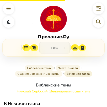
Предание.Ру
−
+
110%
Библейские темы
Читать онлайн
С Христом по жизни и в жизнь
В Нем моя слава
Библейские темы
Николай Сербский (Велимирович), святитель
В Нем моя слава