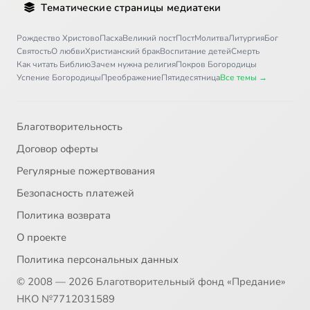
Тематические страницы медиатеки
Рождество Христово
Пасха
Великий пост
Пост
Молитва
Литургия
Бог
Святость
О любви
Христианский брак
Воспитание детей
Смерть
Как читать Библию
Зачем нужна религия
Покров Богородицы
Успение Богородицы
Преображение
Пятидесятница
Все темы →
Благотворительность
Договор оферты
Регулярные пожертвования
Безопасность платежей
Политика возврата
О проекте
Политика персональных данных
© 2008 — 2026 Благотворительный фонд «Предание»
НКО №7712031589