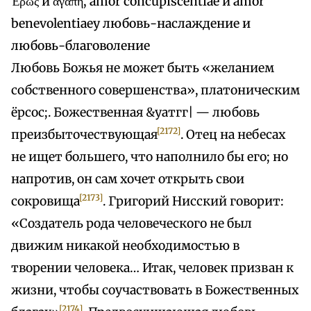
Έρως и αγάπη, amor concupiscentiae и amor
benevolentiaey любовь-наслаждение и
любовь-благоволение
Любовь Божья не может быть «желанием
собственного совершенства», платоническим
ёрсос;. Божественная &уатгг| — любовь
[2172]
преизбыточествующая
. Отец на небесах
не ищет большего, что наполнило бы его; но
напротив, он сам хочет открыть свои
[2173]
сокровища
. Григорий Нисский говорит:
«Создатель рода человеческого не был
движим никакой необходимостью в
творении человека… Итак, человек призван к
жизни, чтобы соучаствовать в Божественных
[2174]