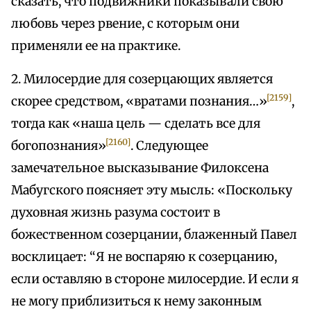
сказать, что подвижники показывали свою
любовь через рвение, с которым они
применяли ее на практике.
2. Милосердие для созерцающих является
[2159]
скорее средством, «вратами познания…»
,
тогда как «наша цель — сделать все для
[2160]
богопознания»
. Следующее
замечательное высказывание Филоксена
Мабугского поясняет эту мысль: «Поскольку
духовная жизнь разума состоит в
божественном созерцании, блаженный Павел
восклицает: “Я не воспаряю к созерцанию,
если оставляю в стороне милосердие. И если я
не могу приблизиться к нему законным