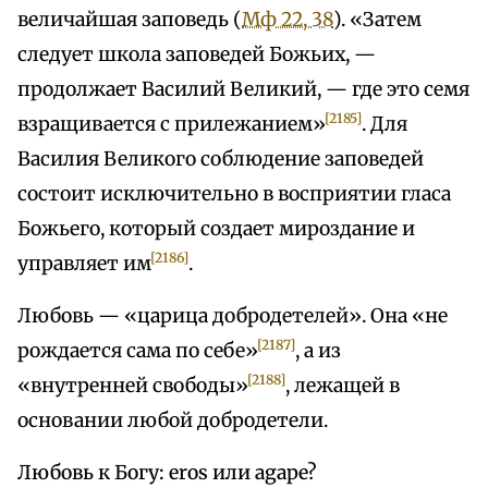
величайшая заповедь (
Мф 22, 38
). «Затем
следует школа заповедей Божьих, —
продолжает Василий Великий, — где это семя
[2185]
взращивается с прилежанием»
. Для
Василия Великого соблюдение заповедей
состоит исключительно в восприятии гласа
Божьего, который создает мироздание и
[2186]
управляет им
.
Любовь — «царица добродетелей». Она «не
[2187]
рождается сама по себе»
, а из
[2188]
«внутренней свободы»
, лежащей в
основании любой добродетели.
Любовь к Богу: eros или agape?