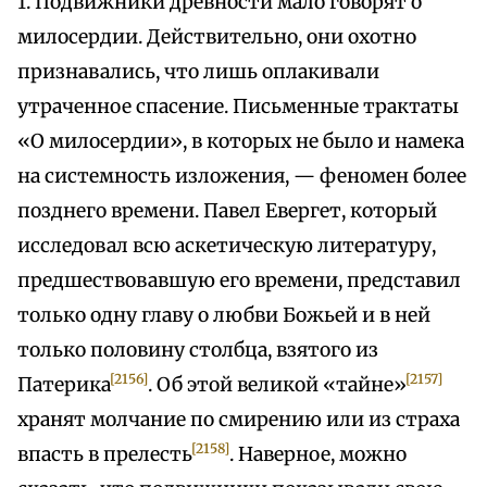
1. Подвижники древности мало говорят о
милосердии. Действительно, они охотно
признавались, что лишь оплакивали
утраченное спасение. Письменные трактаты
«О милосердии», в которых не было и намека
на системность изложения, — феномен более
позднего времени. Павел Евергет, который
исследовал всю аскетическую литературу,
предшествовавшую его времени, представил
только одну главу о любви Божьей и в ней
только половину столбца, взятого из
[2156]
[2157]
Патерика
. Об этой великой «тайне»
хранят молчание по смирению или из страха
[2158]
впасть в прелесть
. Наверное, можно