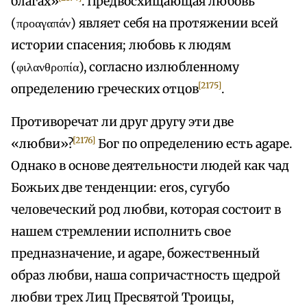
благах»
. Предвосхищающая любовь
(προαγαπάν) являет себя на протяжении всей
истории спасения; любовь к людям
(φιλανθροπία), согласно излюбленному
[2175]
определению греческих отцов
.
Противоречат ли друг другу эти две
[2176]
«любви»?
Бог по определению есть agape.
Однако в основе деятельности людей как чад
Божьих две тенденции: eros, сугубо
человеческий род любви, которая состоит в
нашем стремлении исполнить свое
предназначение, и agape, божественный
образ любви, наша сопричастность щедрой
любви трех Лиц Пресвятой Троицы,