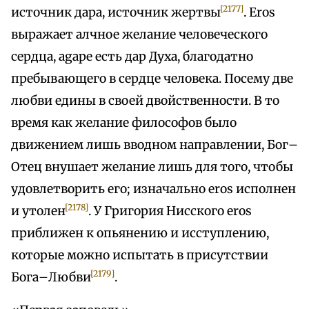
[2177]
источник дара, источник жертвы
. Eros
выражает алчное желание человеческого
сердца, agape есть дар Духа, благодатно
пребывающего в сердце человека. Посему две
любви едины в своей двойственности. В то
время как желание философов было
движением лишь вводном направлении, Бог–
Отец внушает желание лишь для того, чтобы
удовлетворить его; изначально eros исполнен
[2178]
и утолен
. У Григория Нисского eros
приближен к опьянению и исступлению,
которые можно испытать в присутствии
[2179]
Бога–Любви
.