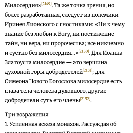
[2149]
Милосердия»
. Та же точка зрения, но
более разработанная, следует из полемики
Иринея Лионского с гностиками: «Ни к чему
знание без любви к Богу, ни постижение
тайн, ни вера, ни пророчества; все никчемно
[2150]
и суетно без милосердия…»
. Для Иоанна
Златоуста милосердие — это вершина
[2151]
духовной горы добродетелей
; для
Симеона Нового Богослова милосердие есть
глава тела человека духовного, другие
[2152]
добродетели суть его члены
.
Три возражения
1. Усиленная аскеза монахов. Рассуждая об