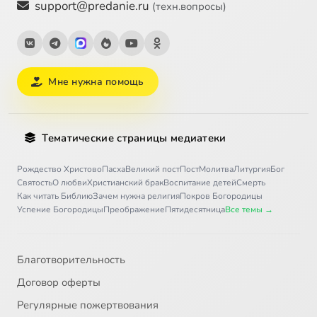
support@predanie.ru
(техн.вопросы)
Мне нужна помощь
Тематические страницы медиатеки
Рождество Христово
Пасха
Великий пост
Пост
Молитва
Литургия
Бог
Святость
О любви
Христианский брак
Воспитание детей
Смерть
Как читать Библию
Зачем нужна религия
Покров Богородицы
Успение Богородицы
Преображение
Пятидесятница
Все темы →
Благотворительность
Договор оферты
Регулярные пожертвования