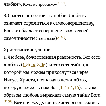
[2167]
любви», Κινεΐ ώς έροόμενον
.
3. Счастье не состоит в любви. Любить
означает стремиться к самосовершенству,
Бог же обладает совершенством в своей
[2168]
самочинности (αυτάρκεια)
.
Христианское учение
1. Любовь, божественная реальность. Бог есть
любовь (
1 Ин 4, 8. 16
), и это есть тайна, к
которой мы можем прикоснуться через
Иисуса Христа, познавая в нем любовь,
которую имеет к нам Бог (
1 Ин 4, 16
). Таким
образом, любовь выражает самую тайну Бога
[2169]
. Вот почему духовные авторы опасались