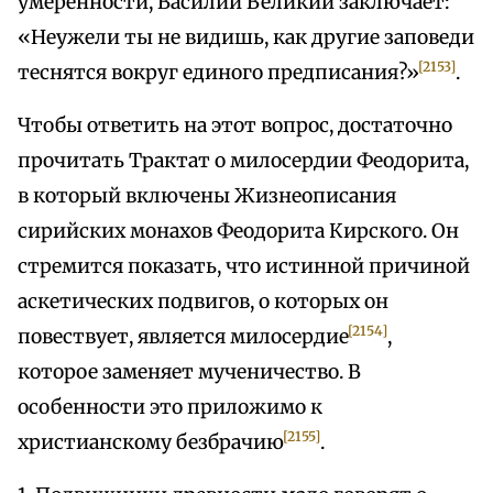
умеренности, Василий Великий заключает:
«Неужели ты не видишь, как другие заповеди
[2153]
теснятся вокруг единого предписания?»
.
Чтобы ответить на этот вопрос, достаточно
прочитать Трактат о милосердии Феодорита,
в который включены Жизнеописания
сирийских монахов Феодорита Кирского. Он
стремится показать, что истинной причиной
аскетических подвигов, о которых он
[2154]
повествует, является милосердие
,
которое заменяет мученичество. В
особенности это приложимо к
[2155]
христианскому безбрачию
.