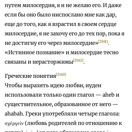
путем милосердия, я и не желаю его. И даже
если бы оно было ниспослано мне как дар,
еще до того, как я взрастил в своем сердце
милосердие, я не захочу его до тех пор, пока я
[2161]
не достигну его через милосердие»
.
«Истинное познание» и милосердие тесно
[2162]
связаны и нерасторжимы
.
[2163]
Греческие понятия
Чтобы выразить идею любви, иудеи
использовали только один глагол — aheb и
существительное, образованное от него —
ahabah. Греки употребляли четыре глагола:
σχέργείν (любовь родителей по отношению к