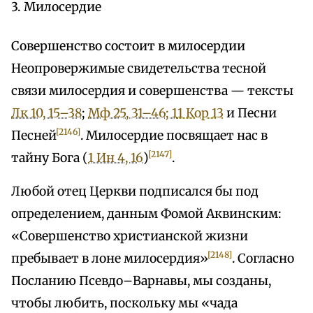
3. Милосердие
Совершенство состоит в милосердии
Неопровержимые свидетельства тесной
связи милосердия и совершенства — тексты
Лк 10, 15–38
;
Мф 25, 31–46; 1
1 Кор 13
и Песни
[2146]
Песней
. Милосердие посвящает нас в
[2147]
тайну Бога (
1 Ин 4, 16
)
.
Любой отец Церкви подписался бы под
определением, данным Фомой Аквинским:
«Совершенство христианской жизни
[2148]
пребывает в лоне милосердия»
. Согласно
Посланию Псевдо–Варнавы, мы созданы,
чтобы любить, поскольку мы «чада