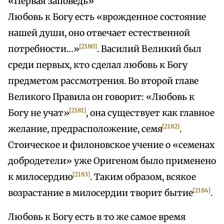
«Первая заповедь»
Любовь к Богу есть «врожденное состояние
нашей души, оно отвечает естественной
[2180]
потребности…»
. Василий Великий был
среди первых, кто сделал любовь к Богу
предметом рассмотрения. Во второй главе
Великого Правила он говорит: «Любовь к
[2181]
Богу не учат»
, она существует как главное
[2182]
желание, предрасположение, семя
.
Стоическое и филоновское учение о «семенах
добродетели» уже Оригеном было применено
[2183]
к милосердию
. Таким образом, всякое
[2184]
возрастание в милосердии творит бытие
.
Любовь к Богу есть в то же самое время