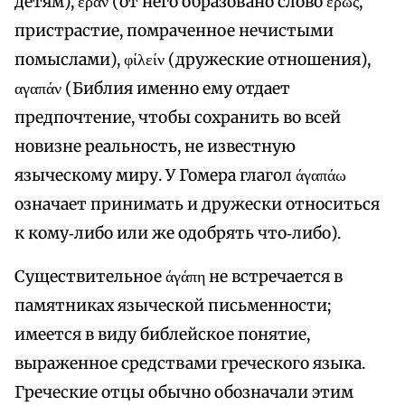
детям), έράν (от него образовано слово έρως,
пристрастие, помраченное нечистыми
помыслами), φίλείν (дружеские отношения),
αγαπάν (Библия именно ему отдает
предпочтение, чтобы сохранить во всей
новизне реальность, не известную
языческому миру. У Гомера глагол άγαπάω
означает принимать и дружески относиться
к кому‑либо или же одобрять что‑либо).
Существительное άγάπη не встречается в
памятниках языческой письменности;
имеется в виду библейское понятие,
выраженное средствами греческого языка.
Греческие отцы обычно обозначали этим